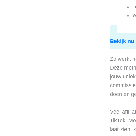
T
W
Bekijk nu 
Zo werkt h
Deze meth
jouw unieke
commissie.
doen en g
Veel affili
TikTok. Met
laat zien,