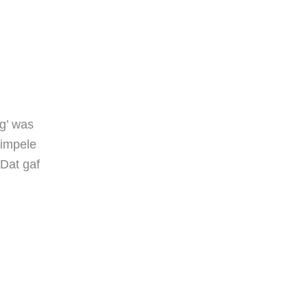
eg’ was
simpele
“Dat gaf