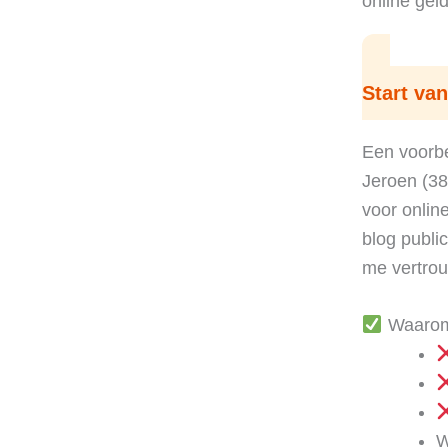
online gel
Start van
Een voorbe
Jeroen (38
voor onlin
blog publi
me vertrou
Waarom 
W