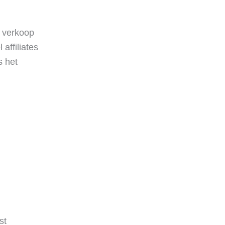
n verkoop
affiliates
s het
st