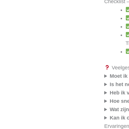
Checklist 
T
Veelgest
Moet ik 
Is het 
Heb ik 
Hoe sne
Wat zij
Kan ik 
Ervaringe