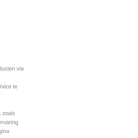
oducten via
n
vice te
a zoals
ervaring
gina