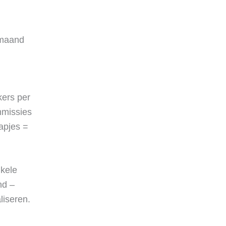
 maand
kers per
mmissies
tapjes =
nkele
nd –
liseren.