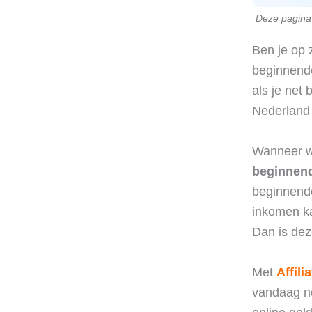
Deze pagina b
Ben je op 
beginnende
als je net 
Nederland 
Wanneer we
beginnende
beginnende 
inkomen ka
Dan is dez
Met
Affili
vandaag no