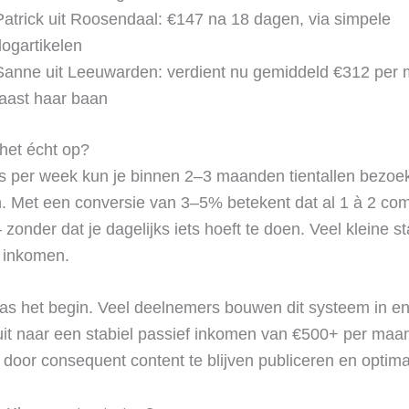
 Patrick uit Roosendaal: €147 na 18 dagen, via simpele
logartikelen
 Sanne uit Leeuwarden: verdient nu gemiddeld €312 per
aast haar baan
 het écht op?
s per week kun je binnen 2–3 maanden tientallen bezoe
n. Met een conversie van 3–5% betekent dat al 1 à 2 co
zonder dat je dagelijks iets hoeft te doen. Veel kleine s
l inkomen.
pas het begin. Veel deelnemers bouwen dit systeem in e
t naar een stabiel passief inkomen van €500+ per maa
door consequent content te blijven publiceren en optima