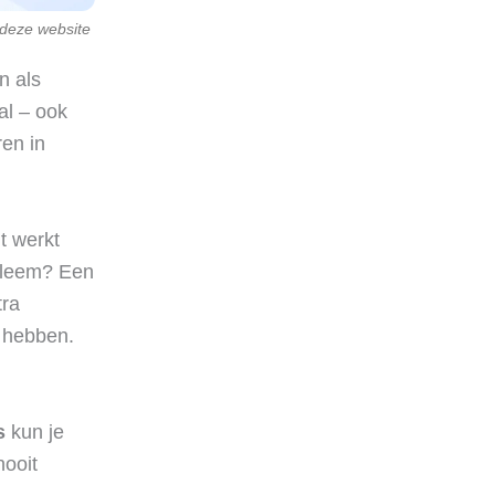
e deze website
n als
al – ook
ren in
t werkt
obleem? Een
tra
e hebben.
s
kun je
nooit