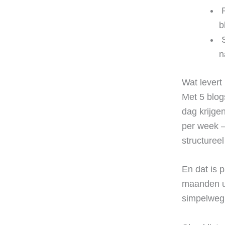
‍
b
‍
n
Wat levert
Met 5 blog
dag krijge
per week – 
structuree
En dat is 
maanden ui
simpelweg 