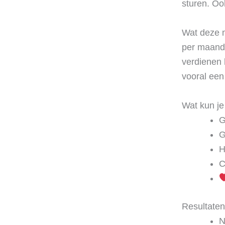
sturen. Oo
Wat deze m
per maand d
verdienen 
vooral een
Wat kun j
G
G
H
C
Resultaten 
N