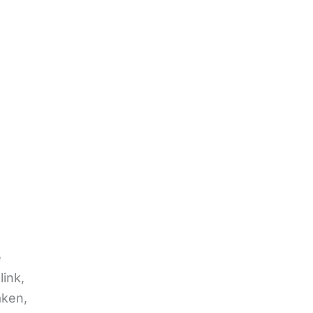
e
link,
aken,