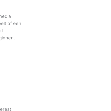
 media
eelt of een
of
ginnen.
terest