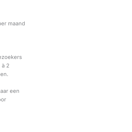
e
 per maand
bezoekers
 à 2
oen.
naar een
oor