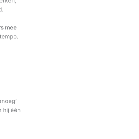
erken,
d.
rs mee
 tempo.
genoeg’
 hij één
e