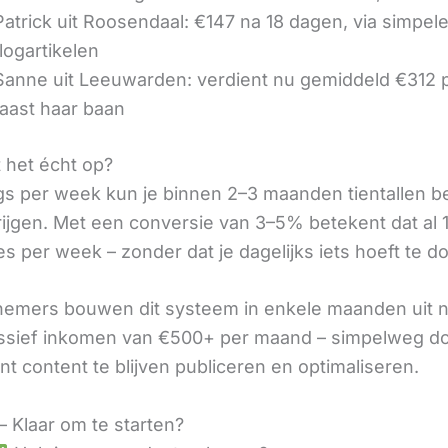
 Patrick uit Roosendaal: €147 na 18 dagen, via simpel
logartikelen
 Sanne uit Leeuwarden: verdient nu gemiddeld €312
aast haar baan
t het écht op?
gs per week kun je binnen 2–3 maanden tientallen 
rijgen. Met een conversie van 3–5% betekent dat al 1
s per week – zonder dat je dagelijks iets hoeft te d
nemers bouwen dit systeem in enkele maanden uit 
assief inkomen van €500+ per maand – simpelweg d
t content te blijven publiceren en optimaliseren.
– Klaar om te starten?