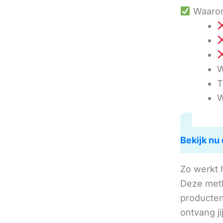
Waarom
W
T
W
Bekijk nu 
Zo werkt 
Deze met
producten 
ontvang j