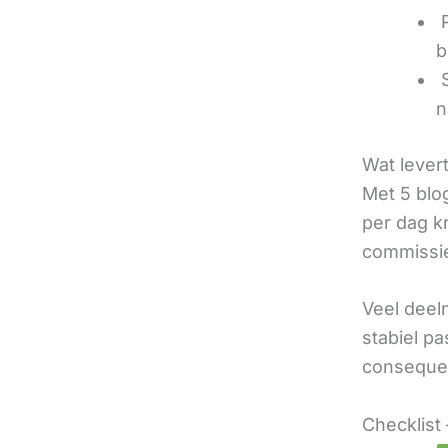
‍
b
‍
n
Wat lever
Met 5 blo
per dag k
commissie
Veel deel
stabiel p
consequen
Checklist 