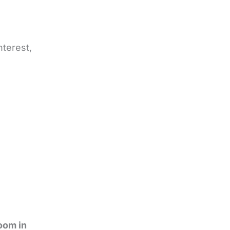
nterest,
oom in