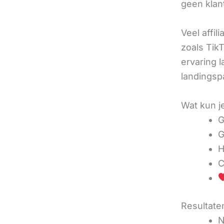
geen klan
Veel affil
zoals TikT
ervaring l
landingsp
Wat kun j
G
G
H
C
Resultaten
N