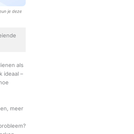
teun je deze
eiende
ienen als
 ideaal –
 hoe
ken, meer
 probleem?