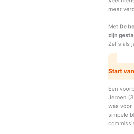
Veel mens
meer verd
Met
De b
zijn gesta
Zelfs als 
Start van
Een voorbe
Jeroen (3
was voor 
simpele b
commissie