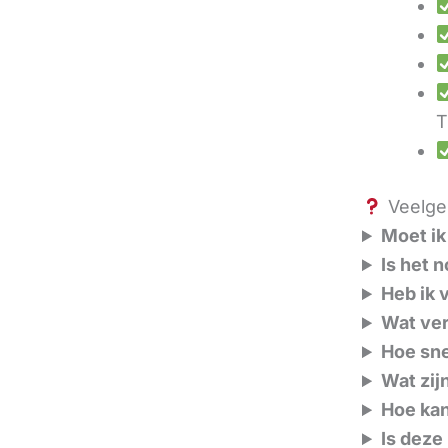
T
Veelges
Moet ik
Is het 
Heb ik 
Wat ver
Hoe sne
Wat zij
Hoe kan
Is deze