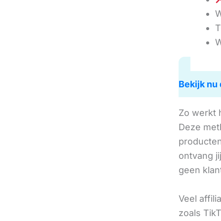
W
T
W
Bekijk nu 
Zo werkt 
Deze met
producten 
ontvang j
geen klan
Veel affil
zoals TikT