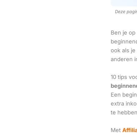
Deze pagina
Ben je op
beginnend
ook als je
anderen in
10 tips vo
beginnend
Een beginn
extra ink
te hebben
Met
Affil