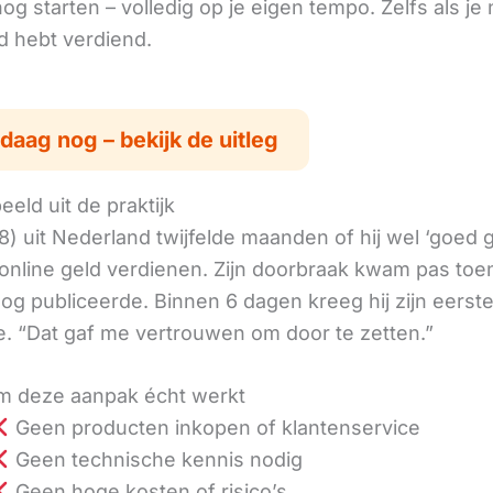
g starten – volledig op je eigen tempo. Zelfs als je 
ld hebt verdiend.
daag nog – bekijk de uitleg
eld uit de praktijk
8) uit Nederland twijfelde maanden of hij wel ‘goed
online geld verdienen. Zijn doorbraak kwam pas toen
log publiceerde. Binnen 6 dagen kreeg hij zijn eerst
. “Dat gaf me vertrouwen om door te zetten.”
 deze aanpak écht werkt
Geen producten inkopen of klantenservice
Geen technische kennis nodig
Geen hoge kosten of risico’s