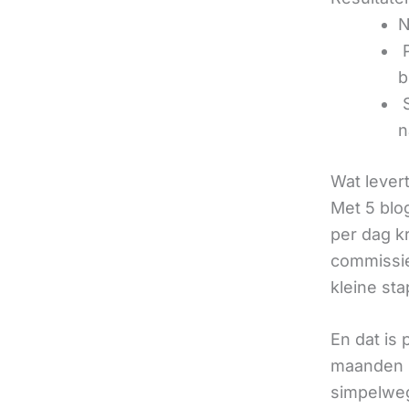
N
‍
b
‍
n
Wat lever
Met 5 blo
per dag k
commissie
kleine sta
En dat is
maanden u
simpelweg