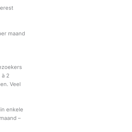
terest
e
 per maand
bezoekers
 à 2
oen. Veel
in enkele
 maand –