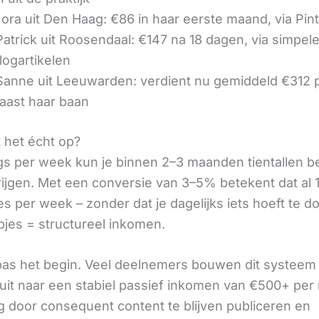
ora uit Den Haag: €86 in haar eerste maand, via Pin
 Patrick uit Roosendaal: €147 na 18 dagen, via simpel
logartikelen
 Sanne uit Leeuwarden: verdient nu gemiddeld €312
aast haar baan
t het écht op?
gs per week kun je binnen 2–3 maanden tientallen 
rijgen. Met een conversie van 3–5% betekent dat al 1
s per week – zonder dat je dagelijks iets hoeft te d
pjes = structureel inkomen.
 pas het begin. Veel deelnemers bouwen dit systeem 
it naar een stabiel passief inkomen van €500+ per
 door consequent content te blijven publiceren en