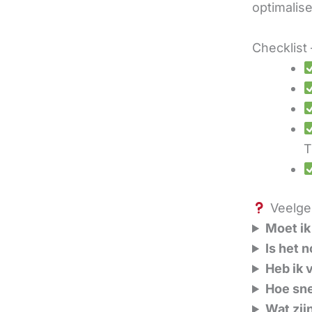
optimalis
Checklist 
T
Veelges
Moet ik
Is het 
Heb ik 
Hoe sne
Wat zij