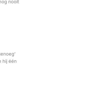
nog nooit
 genoeg’
 hij één
e