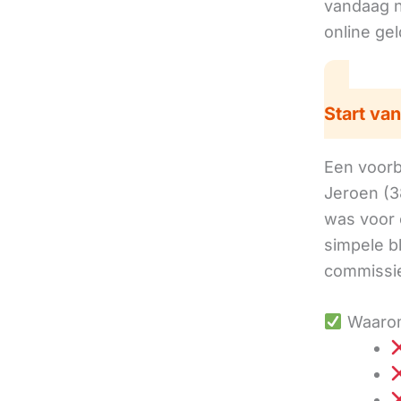
vandaag no
online ge
Start van
Een voorbe
Jeroen (3
was voor 
simpele b
commissie
Waarom