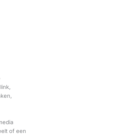
e
link,
aken,
 media
eelt of een