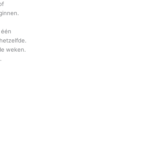
of
ginnen.
u één
hetzelfde.
ele weken.
.