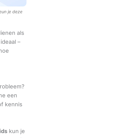
teun je deze
ienen als
ideaal –
 hoe
 probleem?
ine een
of kennis
ids
kun je