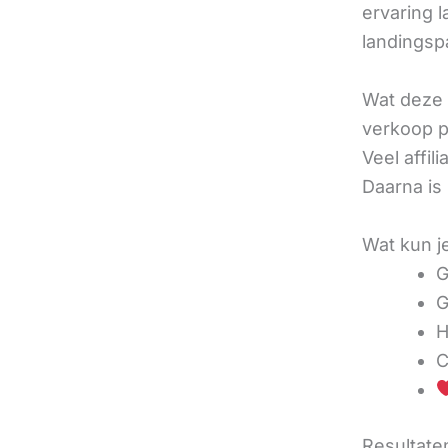
ervaring l
landingsp
Wat deze 
verkoop pe
Veel affi
Daarna is
Wat kun j
G
G
H
C
Resultaten