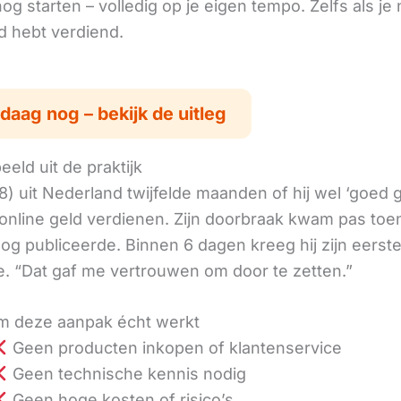
g starten – volledig op je eigen tempo. Zelfs als je 
ld hebt verdiend.
daag nog – bekijk de uitleg
eld uit de praktijk
8) uit Nederland twijfelde maanden of hij wel ‘goed
online geld verdienen. Zijn doorbraak kwam pas toen
log publiceerde. Binnen 6 dagen kreeg hij zijn eerst
. “Dat gaf me vertrouwen om door te zetten.”
 deze aanpak écht werkt
Geen producten inkopen of klantenservice
Geen technische kennis nodig
Geen hoge kosten of risico’s