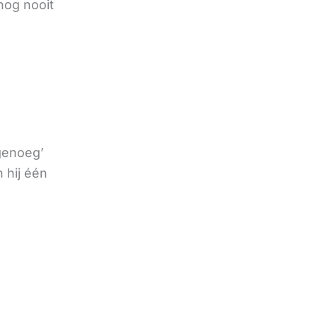
nog nooit
 genoeg’
 hij één
e