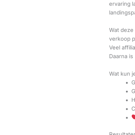
ervaring l
landingsp
Wat deze 
verkoop pe
Veel affi
Daarna is
Wat kun j
G
G
H
C
Resultaten