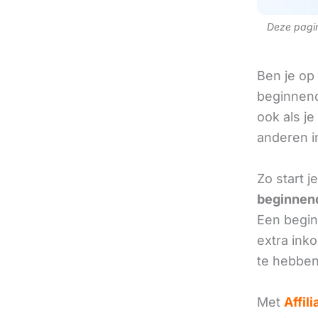
Deze pagina
Ben je op
beginnend
ook als je
anderen in
Zo start 
beginnend
Een beginn
extra ink
te hebben
Met
Affil