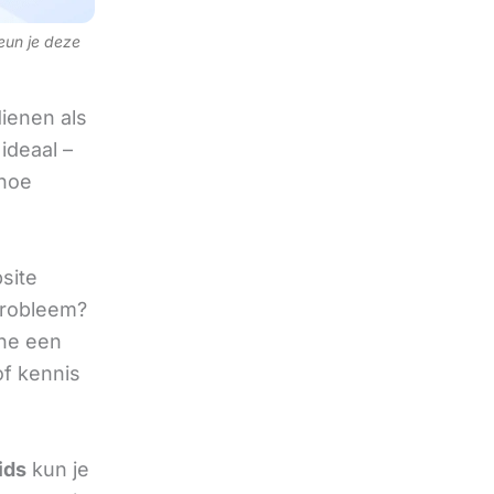
teun je deze
ienen als
ideaal –
 hoe
site
 probleem?
ine een
of kennis
ids
kun je