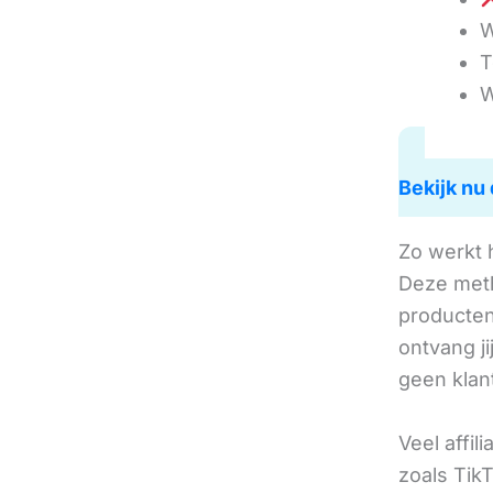
W
T
W
Bekijk nu 
Zo werkt 
Deze met
producten 
ontvang j
geen klan
Veel affil
zoals TikT