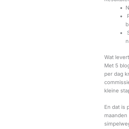
N
‍
b
‍
n
Wat lever
Met 5 blo
per dag k
commissie
kleine sta
En dat is
maanden u
simpelweg