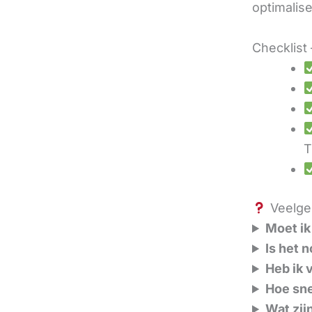
optimalis
Checklist 
T
Veelges
Moet ik
Is het 
Heb ik 
Hoe sne
Wat zij