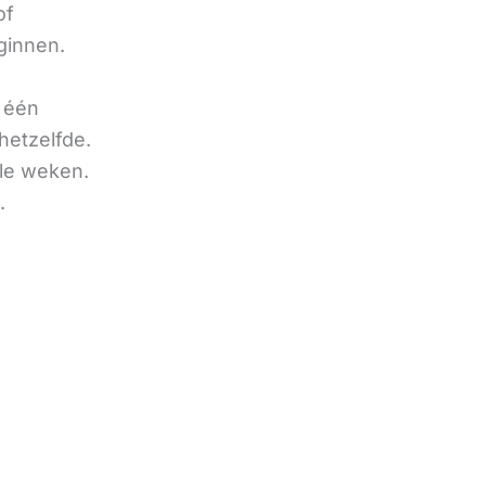
of
ginnen.
u één
hetzelfde.
ele weken.
.