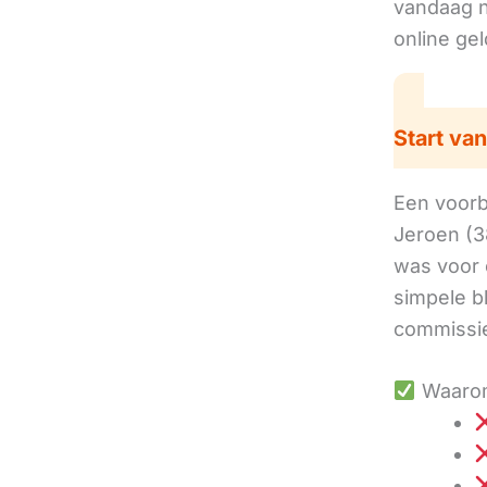
vandaag no
online ge
Start van
Een voorbe
Jeroen (3
was voor 
simpele b
commissie
Waarom