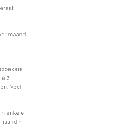
terest
e
 per maand
bezoekers
 à 2
oen. Veel
in enkele
 maand –