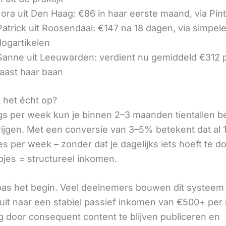
ora uit Den Haag: €86 in haar eerste maand, via Pin
 Patrick uit Roosendaal: €147 na 18 dagen, via simpel
logartikelen
 Sanne uit Leeuwarden: verdient nu gemiddeld €312
aast haar baan
t het écht op?
gs per week kun je binnen 2–3 maanden tientallen 
rijgen. Met een conversie van 3–5% betekent dat al 1
s per week – zonder dat je dagelijks iets hoeft te d
pjes = structureel inkomen.
 pas het begin. Veel deelnemers bouwen dit systeem 
it naar een stabiel passief inkomen van €500+ per
 door consequent content te blijven publiceren en