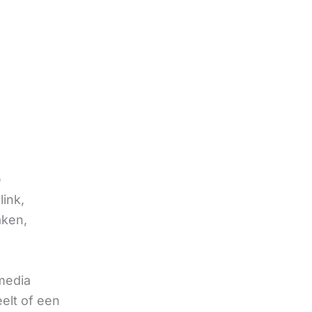
e
link,
aken,
 media
eelt of een