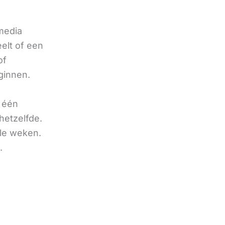
 media
eelt of een
of
ginnen.
u één
hetzelfde.
ele weken.
.