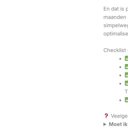
En dat is
maanden u
simpelweg
optimalis
Checklist 
T
Veelges
Moet ik