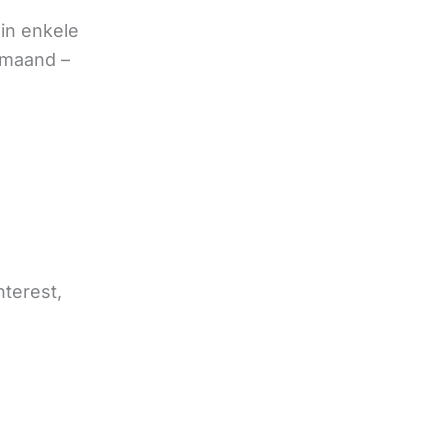
in enkele
 maand –
nterest,