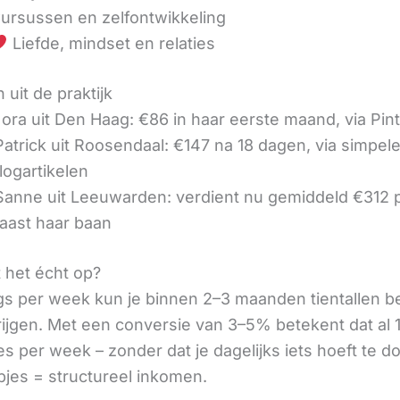
ursussen en zelfontwikkeling
Liefde, mindset en relaties
 uit de praktijk
ora uit Den Haag: €86 in haar eerste maand, via Pin
 Patrick uit Roosendaal: €147 na 18 dagen, via simpel
logartikelen
 Sanne uit Leeuwarden: verdient nu gemiddeld €312
aast haar baan
t het écht op?
gs per week kun je binnen 2–3 maanden tientallen 
rijgen. Met een conversie van 3–5% betekent dat al 1
s per week – zonder dat je dagelijks iets hoeft te d
pjes = structureel inkomen.