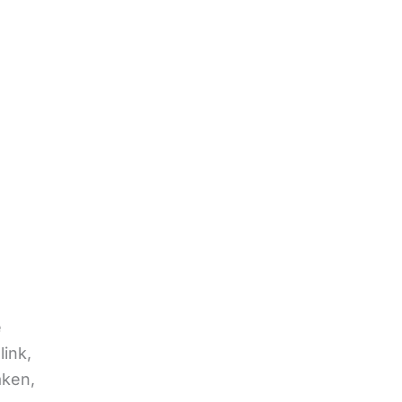
e
link,
aken,