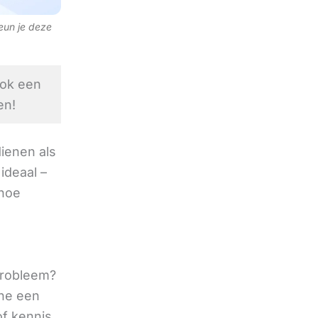
teun je deze
ook een
en!
ienen als
ideaal –
 hoe
 probleem?
ine een
of kennis