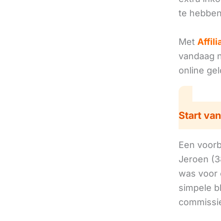
te hebben
Met
Affil
vandaag no
online ge
Start van
Een voorbe
Jeroen (3
was voor 
simpele b
commissie