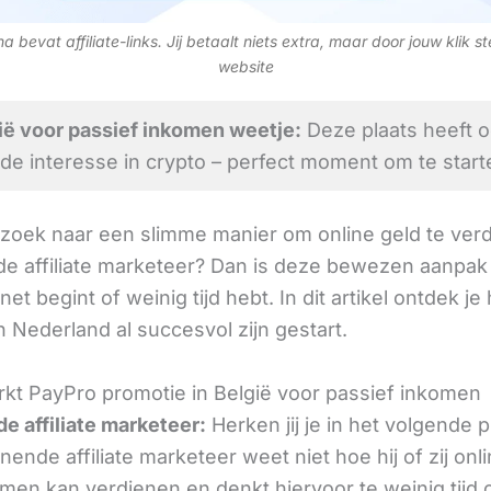
 bevat affiliate-links. Jij betaalt niets extra, maar door jouw klik s
website
ië voor passief inkomen weetje:
Deze plaats heeft 
de interesse in crypto – perfect moment om te start
 zoek naar een slimme manier om online geld te verd
e affiliate marketeer? Dan is deze bewezen aanpak 
 net begint of weinig tijd hebt. In dit artikel ontdek je
 Nederland al succesvol zijn gestart.
kt PayPro promotie in België voor passief inkomen
e affiliate marketeer:
Herken jij je in het volgende
ende affiliate marketeer weet niet hoe hij of zij onl
omen kan verdienen en denkt hiervoor te weinig tijd 