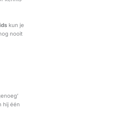
ids
kun je
nog nooit
 genoeg’
 hij één
e