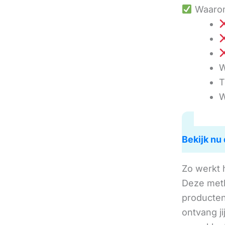
Waarom
W
T
W
Bekijk nu 
Zo werkt 
Deze met
producten 
ontvang j