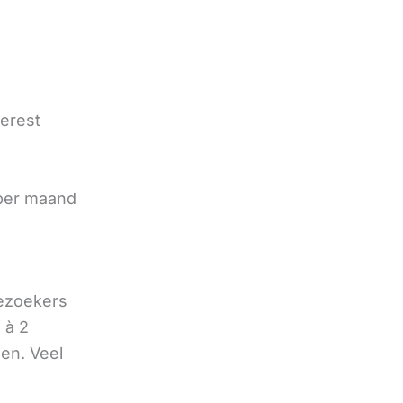
terest
e
 per maand
bezoekers
 à 2
oen. Veel