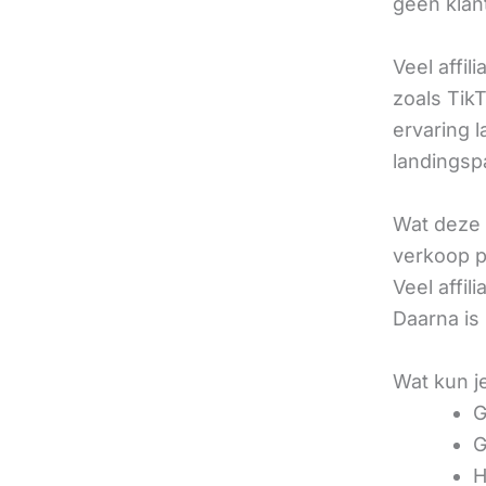
geen klan
Veel affil
zoals TikT
ervaring l
landingsp
Wat deze 
verkoop pe
Veel affi
Daarna is
Wat kun j
G
G
H