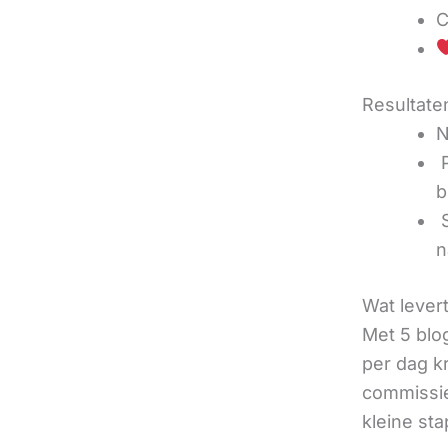
C
Resultaten
N
‍
b
‍
n
Wat lever
Met 5 blo
per dag k
commissie
kleine sta