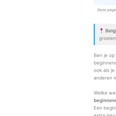
Deze pagina
Belg
groeien
Ben je op
beginnend
ook als je
anderen in
Welke wer
beginnend
Een beginn
extra ink