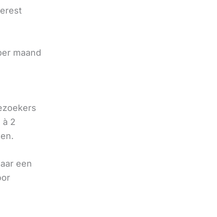
terest
e
 per maand
bezoekers
 à 2
oen.
naar een
oor