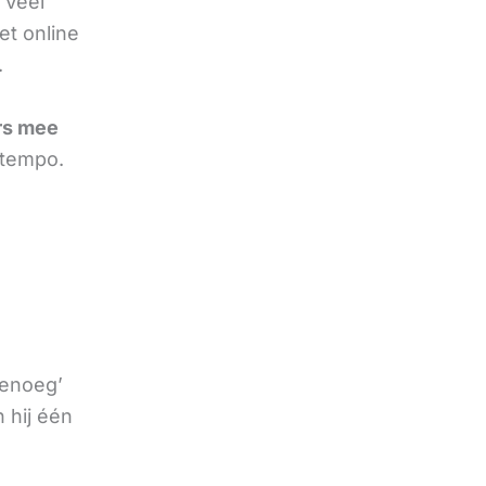
 Veel
et online
.
rs mee
 tempo.
genoeg’
 hij één
e