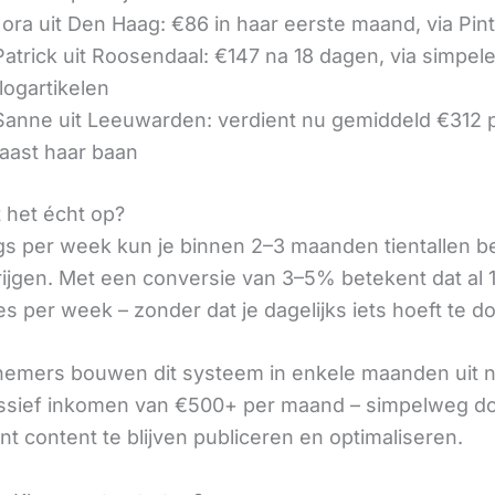
ora uit Den Haag: €86 in haar eerste maand, via Pin
 Patrick uit Roosendaal: €147 na 18 dagen, via simpel
logartikelen
 Sanne uit Leeuwarden: verdient nu gemiddeld €312
aast haar baan
t het écht op?
gs per week kun je binnen 2–3 maanden tientallen 
rijgen. Met een conversie van 3–5% betekent dat al 1
s per week – zonder dat je dagelijks iets hoeft te d
nemers bouwen dit systeem in enkele maanden uit 
assief inkomen van €500+ per maand – simpelweg d
t content te blijven publiceren en optimaliseren.