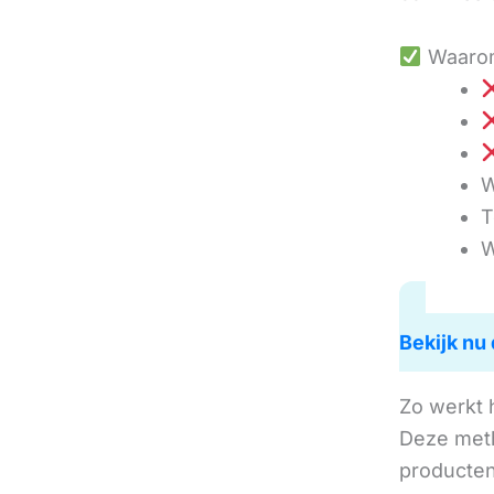
Waarom
W
T
W
Bekijk nu 
Zo werkt 
Deze met
producten 