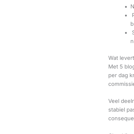
N
‍
b
‍
n
Wat lever
Met 5 blo
per dag k
commissie
Veel deel
stabiel p
consequen