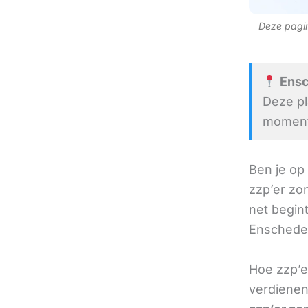
Deze pagina
Ensch
Deze pl
moment 
Ben je op
zzp’er zo
net begint
Enschede 
Hoe zzp’e
verdienen