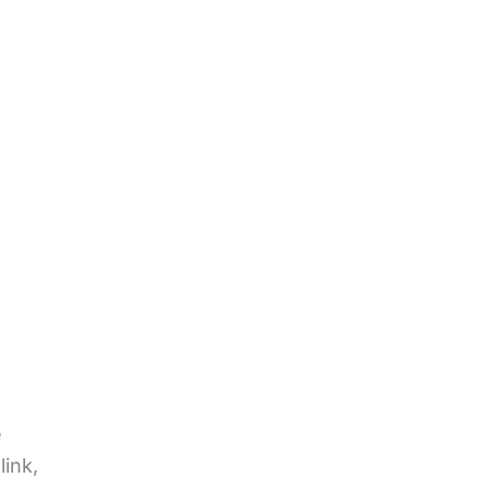
e
link,