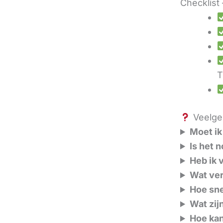
Checklist 
T
Veelges
Moet ik
Is het 
Heb ik 
Wat ver
Hoe sne
Wat zij
Hoe kan