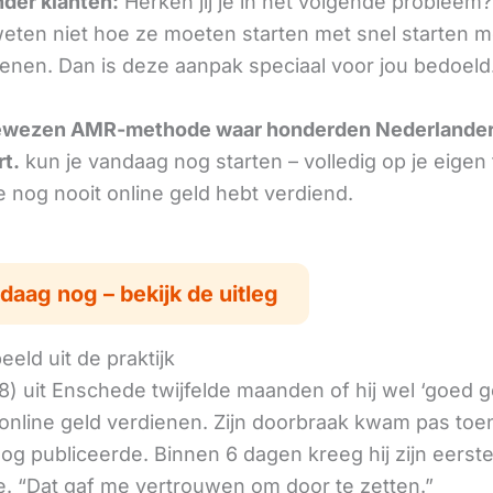
nder klanten:
Herken jij je in het volgende probleem?
ten niet hoe ze moeten starten met snel starten m
ienen. Dan is deze aanpak speciaal voor jou bedoeld
ewezen AMR-methode waar honderden Nederlande
rt.
kun je vandaag nog starten – volledig op je eigen
je nog nooit online geld hebt verdiend.
daag nog – bekijk de uitleg
eld uit de praktijk
8) uit Enschede twijfelde maanden of hij wel ‘goed 
online geld verdienen. Zijn doorbraak kwam pas toen
log publiceerde. Binnen 6 dagen kreeg hij zijn eerst
. “Dat gaf me vertrouwen om door te zetten.”