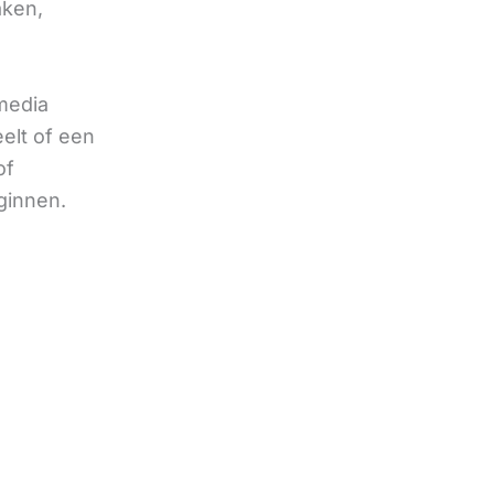
aken,
 media
eelt of een
of
ginnen.