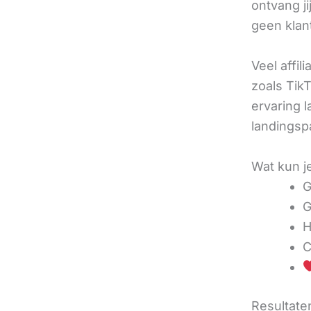
ontvang j
geen klan
Veel affil
zoals TikT
ervaring l
landingsp
Wat kun j
G
G
H
C
Resultaten