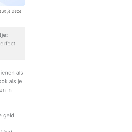
teun je deze
je:
erfect
ienen als
ok als je
en in
e geld