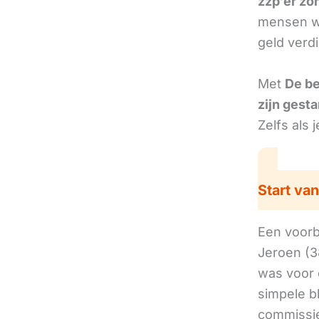
zzp’er zo
mensen we
geld verd
Met
De b
zijn gesta
Zelfs als 
Start van
Een voorbe
Jeroen (3
was voor 
simpele b
commissie