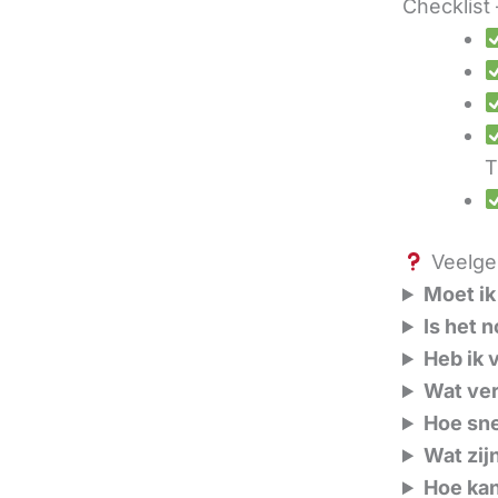
Checklist 
T
Veelges
Moet ik
Is het 
Heb ik 
Wat ver
Hoe sne
Wat zij
Hoe kan