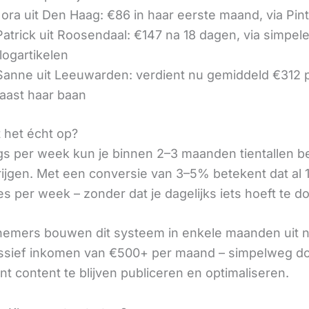
ora uit Den Haag: €86 in haar eerste maand, via Pin
 Patrick uit Roosendaal: €147 na 18 dagen, via simpel
logartikelen
 Sanne uit Leeuwarden: verdient nu gemiddeld €312
aast haar baan
t het écht op?
gs per week kun je binnen 2–3 maanden tientallen 
rijgen. Met een conversie van 3–5% betekent dat al 1
s per week – zonder dat je dagelijks iets hoeft te d
nemers bouwen dit systeem in enkele maanden uit 
assief inkomen van €500+ per maand – simpelweg d
t content te blijven publiceren en optimaliseren.