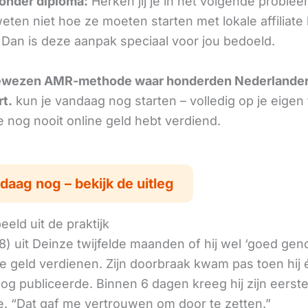
onder diploma:
Herken jij je in het volgende proble
ten niet hoe ze moeten starten met lokale affiliate
 Dan is deze aanpak speciaal voor jou bedoeld.
ewezen AMR-methode waar honderden Nederlande
rt.
kun je vandaag nog starten – volledig op je eigen
je nog nooit online geld hebt verdiend.
daag nog – bekijk de uitleg
eld uit de praktijk
8) uit Deinze twijfelde maanden of hij wel ‘goed ge
ne geld verdienen. Zijn doorbraak kwam pas toen hij
log publiceerde. Binnen 6 dagen kreeg hij zijn eerst
. “Dat gaf me vertrouwen om door te zetten.”