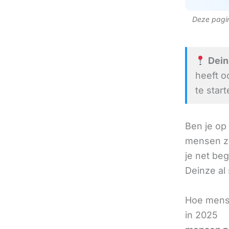
Deze pagina
Deinz
heeft o
te start
Ben je op
mensen zo
je net beg
Deinze al 
Hoe mense
in 2025