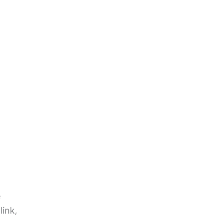
e
link,