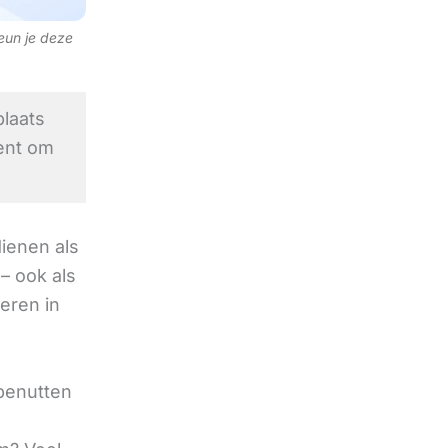
teun je deze
laats
ent om
ienen als
– ook als
deren in
 benutten