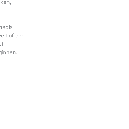
aken,
 media
eelt of een
of
ginnen.