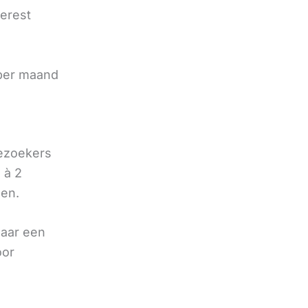
terest
e
 per maand
bezoekers
 à 2
oen.
naar een
oor