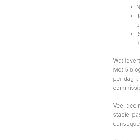
N
‍
b
‍
n
Wat lever
Met 5 blo
per dag k
commissie
Veel deel
stabiel p
consequen