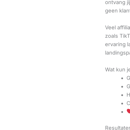
ontvang j
geen klan
Veel affil
zoals TikT
ervaring l
landingsp
Wat kun j
G
G
H
C
Resultaten