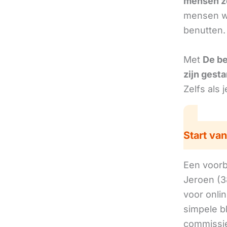
mensen z
mensen we
benutten.
Met
De b
zijn gesta
Zelfs als 
Start van
Een voorbe
Jeroen (3
voor onli
simpele b
commissie