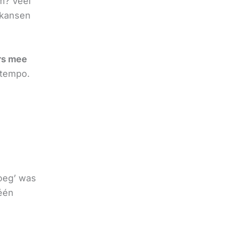
em? Veel
 kansen
rs mee
 tempo.
noeg’ was
 één
e