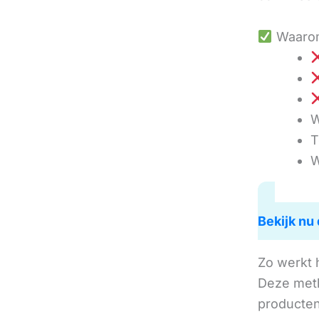
Waarom
W
T
W
Bekijk nu 
Zo werkt 
Deze met
producten 