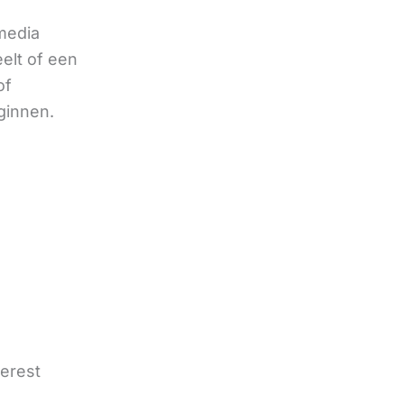
 media
eelt of een
of
ginnen.
terest
e