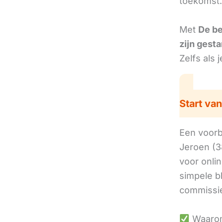
toekomst.
Met
De b
zijn gesta
Zelfs als 
Start van
Een voorbe
Jeroen (3
voor onli
simpele b
commissie
Waarom