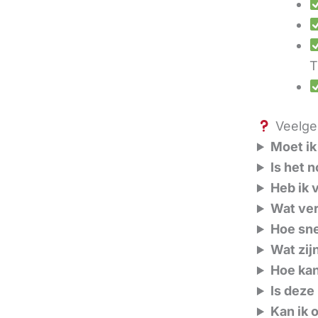
T
Veelges
Moet ik
Is het 
Heb ik 
Wat ver
Hoe sne
Wat zij
Hoe kan
Is deze
Kan ik 