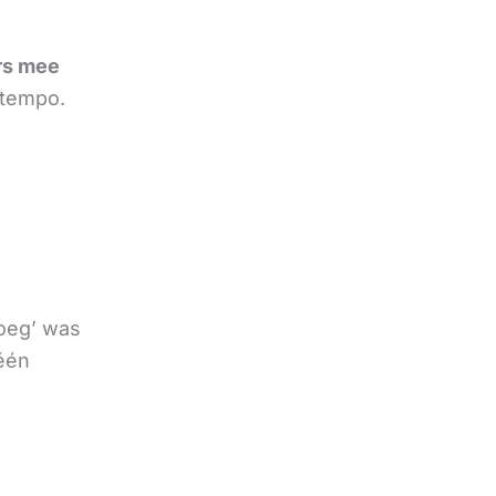
rs mee
 tempo.
noeg’ was
 één
e