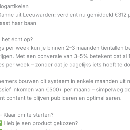
logartikelen
 Sanne uit Leeuwarden: verdient nu gemiddeld €312
aast haar baan
t het écht op?
gs per week kun je binnen 2–3 maanden tientallen 
rijgen. Met een conversie van 3–5% betekent dat al 1
s per week – zonder dat je dagelijks iets hoeft te d
nemers bouwen dit systeem in enkele maanden uit 
assief inkomen van €500+ per maand – simpelweg d
t content te blijven publiceren en optimaliseren.
– Klaar om te starten?
Heb je een product gekozen?