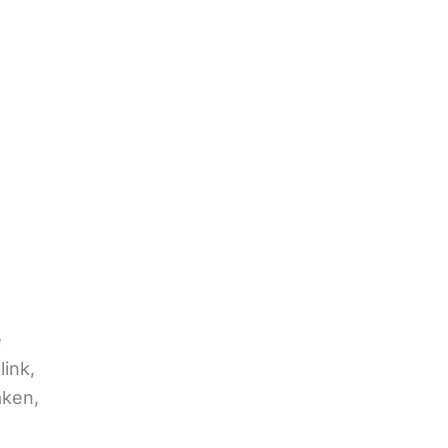
e
link,
aken,