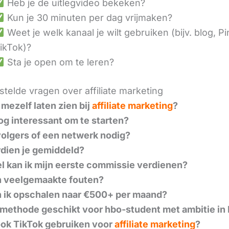
Heb je de uitlegvideo bekeken?
Kun je 30 minuten per dag vrijmaken?
Weet je welk kanaal je wilt gebruiken (bijv. blog, Pi
ikTok)?
Sta je open om te leren?
telde vragen over affiliate marketing
 mezelf laten zien bij
affiliate marketing
?
nog interessant om te starten?
volgers of een netwerk nodig?
dien je gemiddeld?
l kan ik mijn eerste commissie verdienen?
n veelgemaakte fouten?
 ik opschalen naar €500+ per maand?
 methode geschikt voor hbo-student met ambitie in 
ook TikTok gebruiken voor
affiliate marketing
?