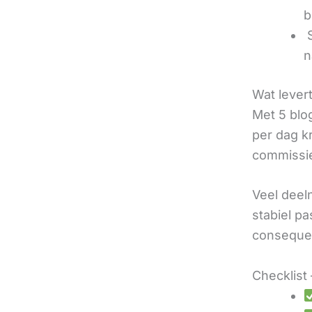
b
‍
n
Wat lever
Met 5 blo
per dag k
commissie
Veel deel
stabiel p
consequen
Checklist 