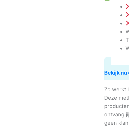
W
T
W
Bekijk nu 
Zo werkt 
Deze met
producten 
ontvang j
geen klan