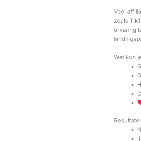
Veel affil
zoals TikT
ervaring l
landingsp
Wat kun j
G
G
H
C
Resultaten
N
‍