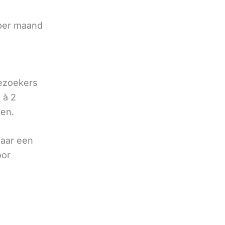
 per maand
bezoekers
 à 2
oen.
naar een
oor