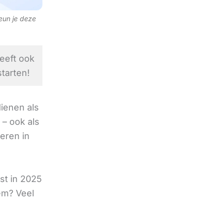
teun je deze
eeft ook
tarten!
ienen als
– ook als
deren in
st in 2025
em? Veel