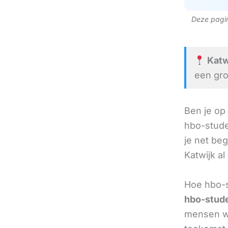
Deze pagina
Katwi
een gro
Ben je op
hbo-stude
je net beg
Katwijk al
Hoe hbo-s
hbo-stude
mensen we