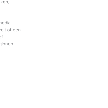
aken,
 media
eelt of een
of
ginnen.