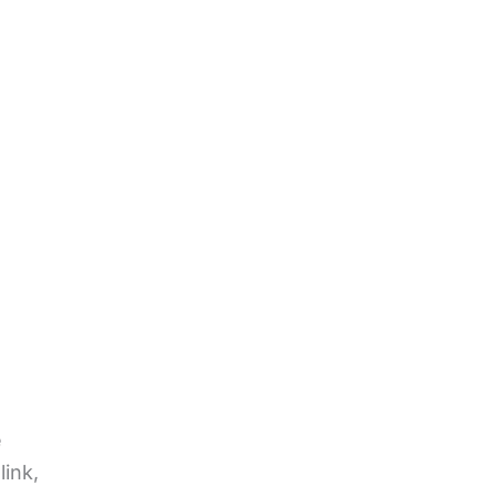
e
link,