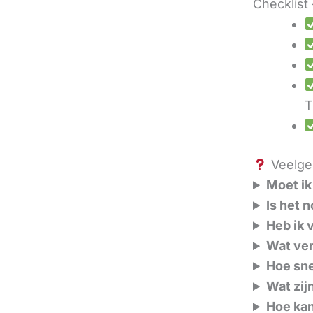
Checklist 
T
Veelges
Moet ik
Is het 
Heb ik 
Wat ver
Hoe sne
Wat zij
Hoe kan