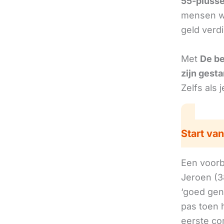
55-plusse
mensen we
geld verd
Met
De b
zijn gesta
Zelfs als 
Start van
Een voorbe
Jeroen (38
‘goed gen
pas toen h
eerste co