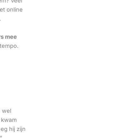
eem? Veel
et online
.
rs mee
 tempo.
j wel
k kwam
g hij zijn
”