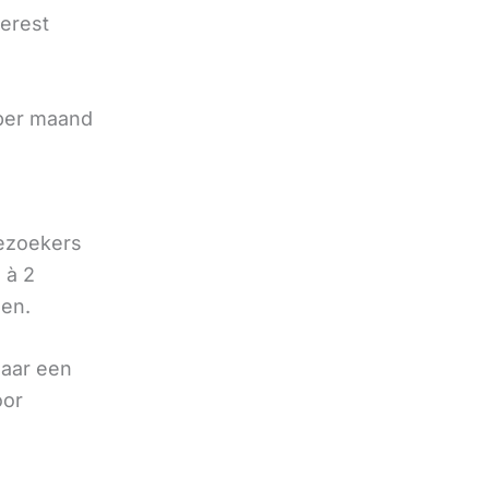
terest
e
 per maand
bezoekers
 à 2
oen.
naar een
oor