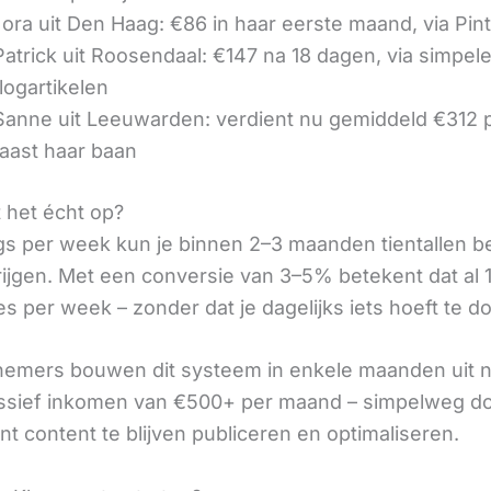
ora uit Den Haag: €86 in haar eerste maand, via Pin
 Patrick uit Roosendaal: €147 na 18 dagen, via simpel
logartikelen
 Sanne uit Leeuwarden: verdient nu gemiddeld €312
aast haar baan
t het écht op?
gs per week kun je binnen 2–3 maanden tientallen 
rijgen. Met een conversie van 3–5% betekent dat al 1
s per week – zonder dat je dagelijks iets hoeft te d
nemers bouwen dit systeem in enkele maanden uit 
assief inkomen van €500+ per maand – simpelweg d
t content te blijven publiceren en optimaliseren.