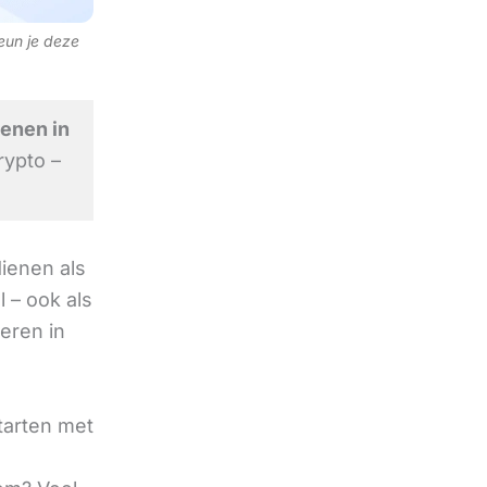
teun je deze
ienen in
rypto –
ienen als
 – ook als
deren in
tarten met