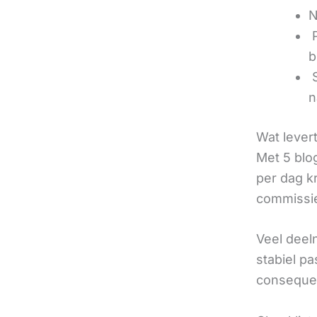
N
‍
b
‍
n
Wat lever
Met 5 blo
per dag k
commissie
Veel deel
stabiel p
consequen