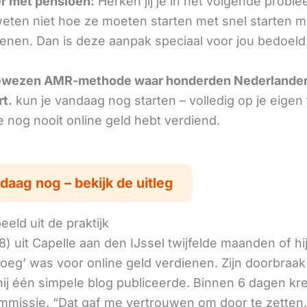
r met pensioen:
Herken jij je in het volgende probl
ten niet hoe ze moeten starten met snel starten m
ienen. Dan is deze aanpak speciaal voor jou bedoeld
ewezen AMR-methode waar honderden Nederlande
rt.
kun je vandaag nog starten – volledig op je eigen
je nog nooit online geld hebt verdiend.
daag nog – bekijk de uitleg
eld uit de praktijk
) uit Capelle aan den IJssel twijfelde maanden of hi
oeg’ was voor online geld verdienen. Zijn doorbraa
ij één simpele blog publiceerde. Binnen 6 dagen kree
mmissie. “Dat gaf me vertrouwen om door te zetten.