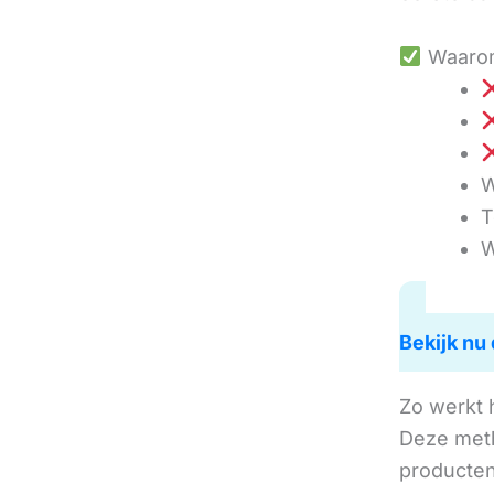
Waarom
W
T
W
Bekijk nu 
Zo werkt 
Deze met
producten 