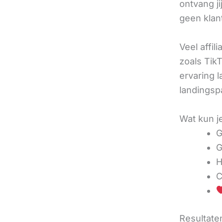
ontvang j
geen klan
Veel affil
zoals TikT
ervaring l
landingsp
Wat kun j
G
G
H
C
Resultaten