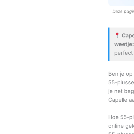
Deze pagina
Capel
weetje:
perfect
Ben je op
55-plusse
je net beg
Capelle aa
Hoe 55-pl
online ge