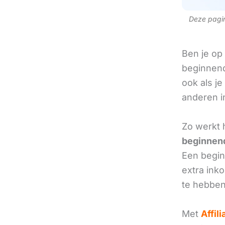
Deze pagina
Ben je op
beginnend
ook als je
anderen in
Zo werkt 
beginnend
Een beginn
extra ink
te hebben
Met
Affil