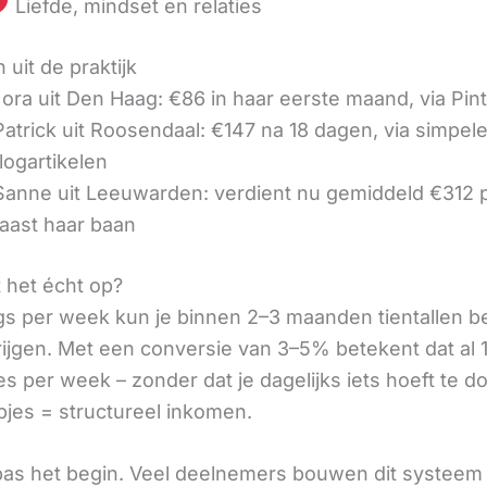
Liefde, mindset en relaties
 uit de praktijk
ora uit Den Haag: €86 in haar eerste maand, via Pin
 Patrick uit Roosendaal: €147 na 18 dagen, via simpel
logartikelen
 Sanne uit Leeuwarden: verdient nu gemiddeld €312
aast haar baan
t het écht op?
gs per week kun je binnen 2–3 maanden tientallen 
rijgen. Met een conversie van 3–5% betekent dat al 1
s per week – zonder dat je dagelijks iets hoeft te d
pjes = structureel inkomen.
 pas het begin. Veel deelnemers bouwen dit systeem 