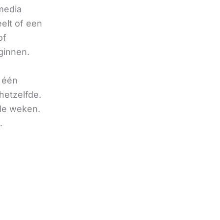
 media
eelt of een
of
ginnen.
u één
hetzelfde.
ele weken.
.