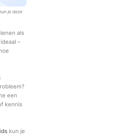
teun je deze
ienen als
ideaal –
 hoe
s
 probleem?
ine een
of kennis
ids
kun je