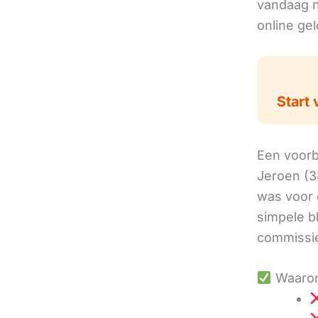
vandaag no
online ge
Start 
Een voorbe
Jeroen (3
was voor 
simpele b
commissie
Waarom