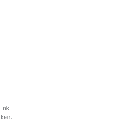
e
link,
aken,