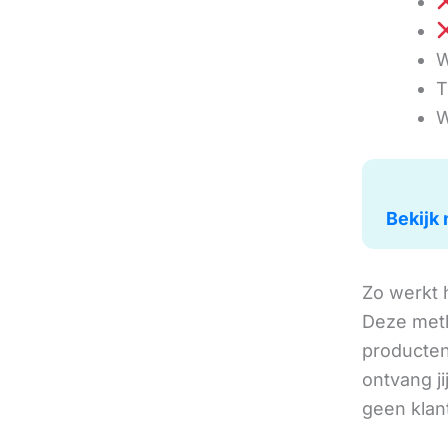
W
T
W
Bekijk 
Zo werkt 
Deze met
producten 
ontvang j
geen klan