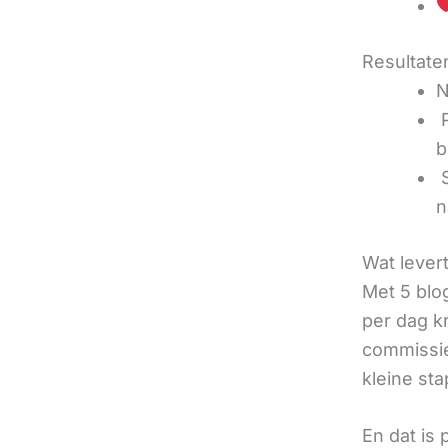
Resultaten
N
‍
b
‍
n
Wat lever
Met 5 blo
per dag k
commissie
kleine sta
En dat is