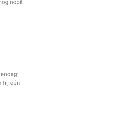
nog nooit
 genoeg’
 hij één
e