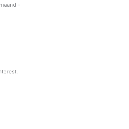
 maand –
nterest,