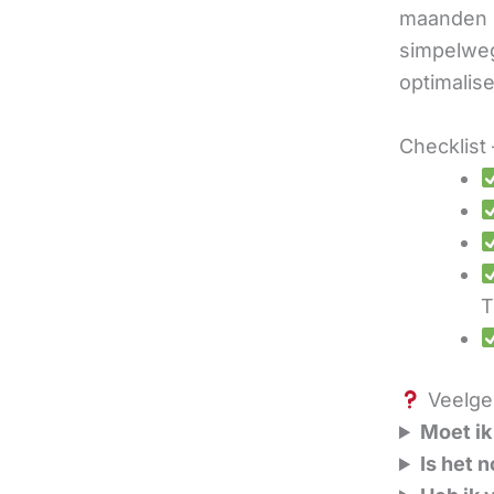
maanden u
simpelweg
optimalis
Checklist 
T
Veelges
Moet ik
Is het 