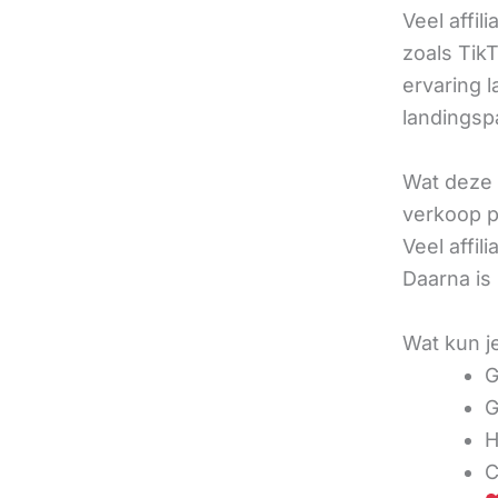
Veel affil
zoals TikT
ervaring l
landingsp
Wat deze 
verkoop pe
Veel affi
Daarna is
Wat kun j
G
G
H
C