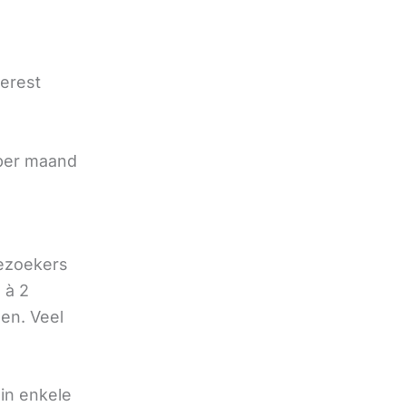
terest
e
 per maand
bezoekers
 à 2
oen. Veel
in enkele