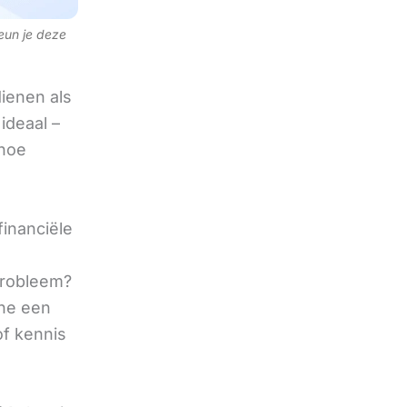
teun je deze
ienen als
ideaal –
 hoe
financiële
 probleem?
ine een
of kennis