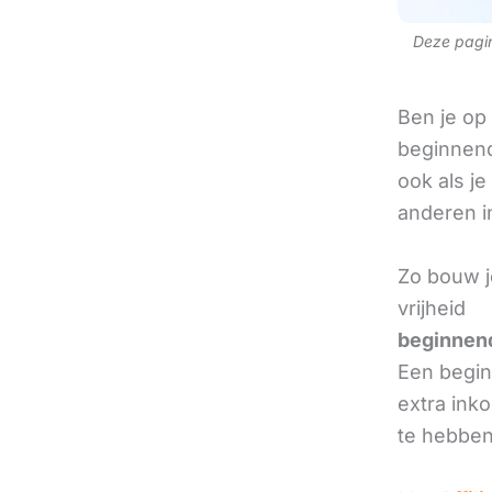
Deze pagina
Ben je op
beginnend
ook als je
anderen in
Zo bouw j
vrijheid
beginnend
Een beginn
extra ink
te hebben