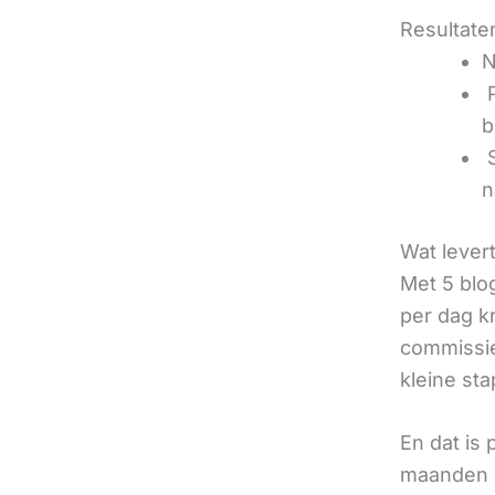
Resultaten
N
‍
b
‍
n
Wat lever
Met 5 blo
per dag k
commissie
kleine sta
En dat is
maanden u