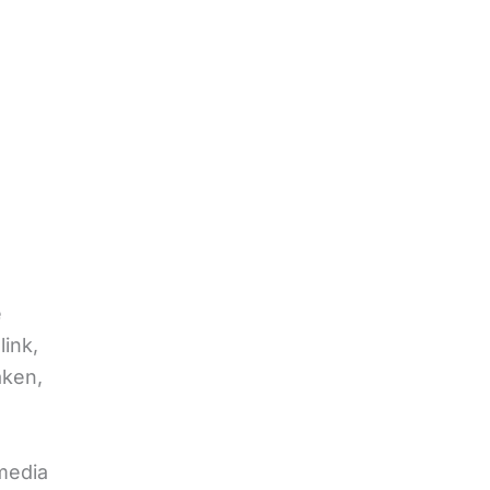
e
link,
aken,
 media