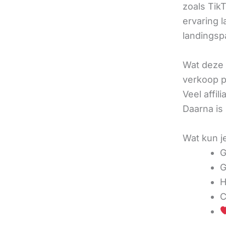
zoals TikT
ervaring l
landingsp
Wat deze 
verkoop pe
Veel affi
Daarna is
Wat kun j
G
G
H
C