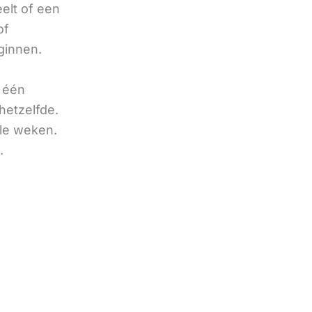
eelt of een
of
ginnen.
u één
hetzelfde.
ele weken.
.