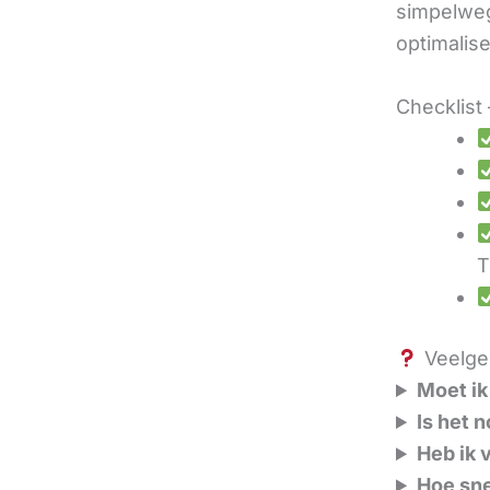
simpelweg
optimalis
Checklist 
T
Veelges
Moet ik
Is het 
Heb ik 
Hoe sne