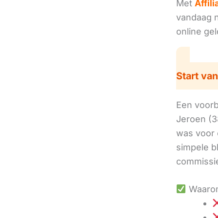
Met
Affil
vandaag no
online ge
Start van
Een voorbe
Jeroen (3
was voor 
simpele b
commissie
Waarom