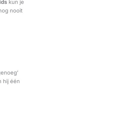
ids
kun je
nog nooit
 genoeg’
 hij één
e