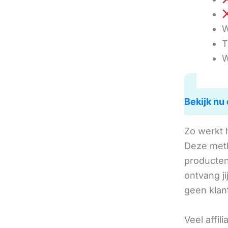
W
T
W
Bekijk nu 
Zo werkt 
Deze met
producten 
ontvang j
geen klan
Veel affil