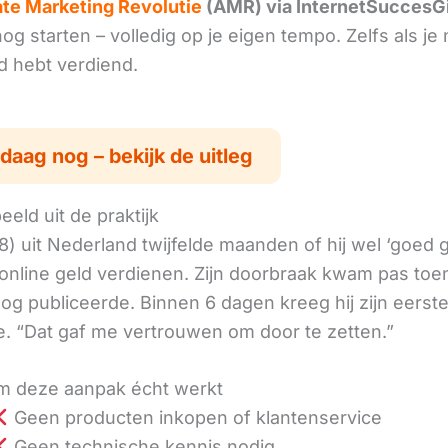
iate Marketing Revolutie
(AMR) via InternetSuccesG
g starten – volledig op je eigen tempo. Zelfs als je 
ld hebt verdiend.
daag nog – bekijk de uitleg
eld uit de praktijk
8) uit Nederland twijfelde maanden of hij wel ‘goed
online geld verdienen. Zijn doorbraak kwam pas toen
log publiceerde. Binnen 6 dagen kreeg hij zijn eerst
. “Dat gaf me vertrouwen om door te zetten.”
 deze aanpak écht werkt
Geen producten inkopen of klantenservice
Geen technische kennis nodig