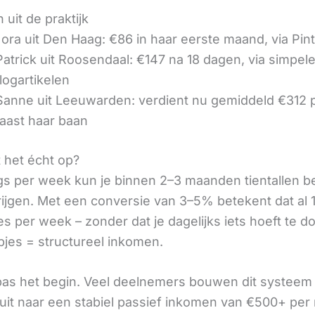
 uit de praktijk
ora uit Den Haag: €86 in haar eerste maand, via Pin
 Patrick uit Roosendaal: €147 na 18 dagen, via simpel
logartikelen
 Sanne uit Leeuwarden: verdient nu gemiddeld €312
aast haar baan
t het écht op?
gs per week kun je binnen 2–3 maanden tientallen 
rijgen. Met een conversie van 3–5% betekent dat al 1
s per week – zonder dat je dagelijks iets hoeft te d
pjes = structureel inkomen.
 pas het begin. Veel deelnemers bouwen dit systeem 
it naar een stabiel passief inkomen van €500+ per