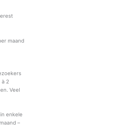
terest
e
 per maand
bezoekers
 à 2
oen. Veel
in enkele
 maand –