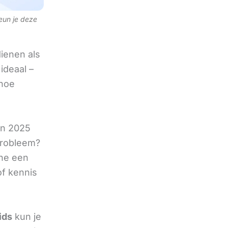
teun je deze
ienen als
ideaal –
 hoe
in 2025
 probleem?
ine een
of kennis
ids
kun je