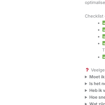
optimalis
Checklist 
T
Veelges
Moet ik
Is het 
Heb ik 
Hoe sne
Wat zij