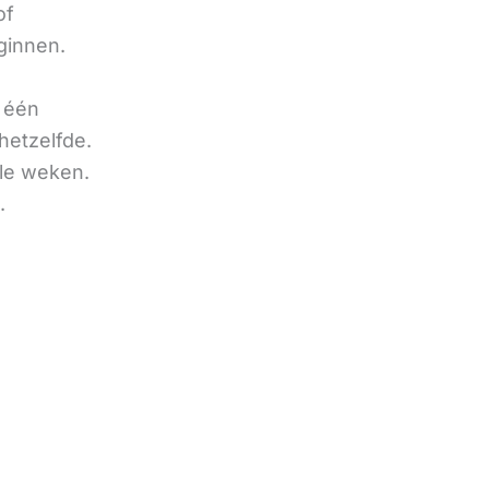
of
ginnen.
u één
hetzelfde.
ele weken.
.