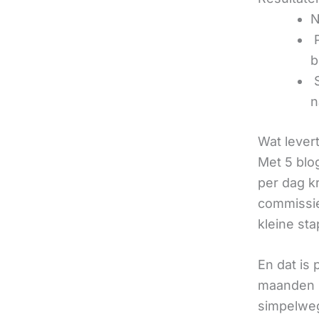
N
‍
b
‍
n
Wat lever
Met 5 blo
per dag k
commissie
kleine sta
En dat is
maanden u
simpelweg