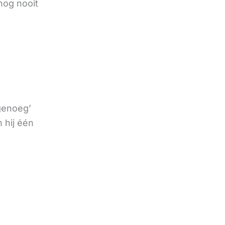
nog nooit
 genoeg’
 hij één
e