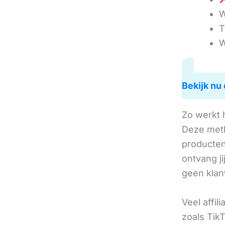
W
T
W
Bekijk nu 
Zo werkt 
Deze met
producten 
ontvang j
geen klan
Veel affil
zoals TikT