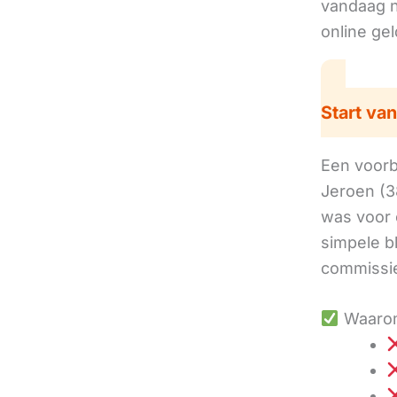
vandaag no
online ge
Start van
Een voorbe
Jeroen (3
was voor 
simpele b
commissie
Waarom