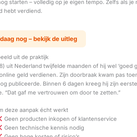
g starten – volledig op je eigen tempo. Zelfs als je 
ld hebt verdiend.
daag nog – bekijk de uitleg
eld uit de praktijk
8) uit Nederland twijfelde maanden of hij wel ‘goed
online geld verdienen. Zijn doorbraak kwam pas toen
log publiceerde. Binnen 6 dagen kreeg hij zijn eerst
. “Dat gaf me vertrouwen om door te zetten.”
 deze aanpak écht werkt
Geen producten inkopen of klantenservice
Geen technische kennis nodig
Geen hoge kosten of risico’s