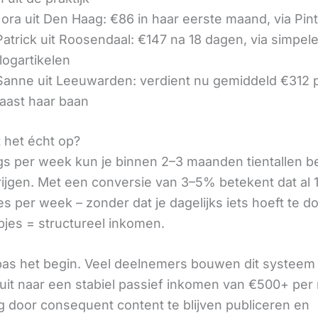
ora uit Den Haag: €86 in haar eerste maand, via Pin
 Patrick uit Roosendaal: €147 na 18 dagen, via simpel
logartikelen
 Sanne uit Leeuwarden: verdient nu gemiddeld €312
aast haar baan
t het écht op?
gs per week kun je binnen 2–3 maanden tientallen 
rijgen. Met een conversie van 3–5% betekent dat al 1
s per week – zonder dat je dagelijks iets hoeft te d
pjes = structureel inkomen.
 pas het begin. Veel deelnemers bouwen dit systeem 
it naar een stabiel passief inkomen van €500+ per
 door consequent content te blijven publiceren en