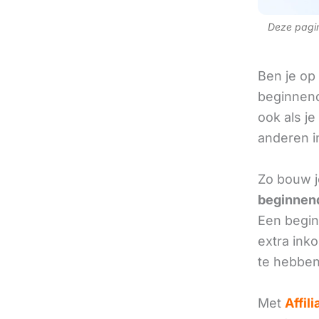
Deze pagina
Ben je op
beginnend
ook als je
anderen in
Zo bouw j
beginnend
Een beginn
extra ink
te hebben
Met
Affil