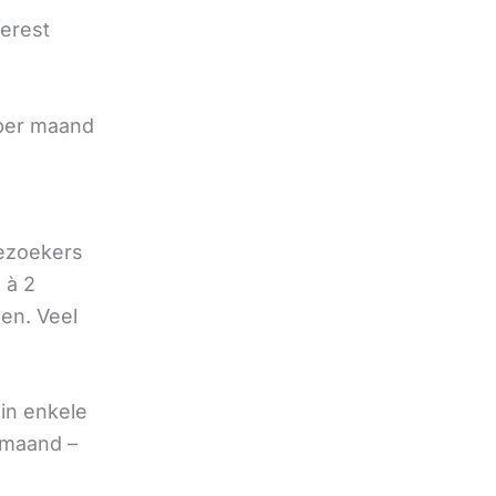
terest
e
 per maand
bezoekers
 à 2
oen. Veel
in enkele
 maand –