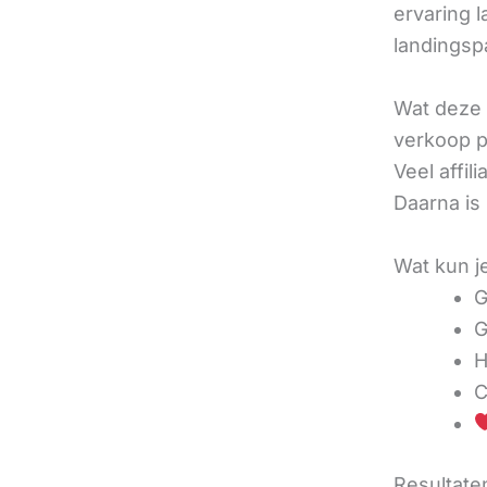
ervaring l
landingsp
Wat deze 
verkoop pe
Veel affi
Daarna is
Wat kun j
G
G
H
C
Resultaten