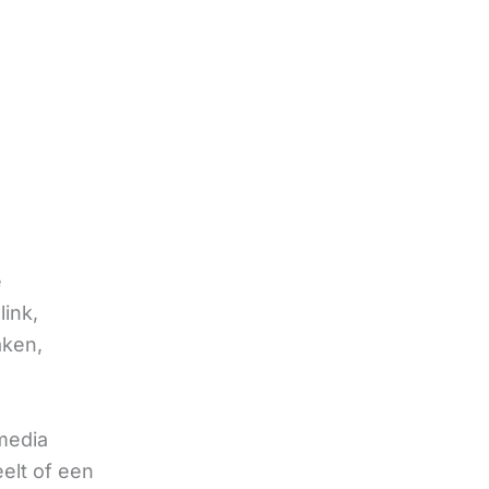
e
link,
aken,
 media
eelt of een