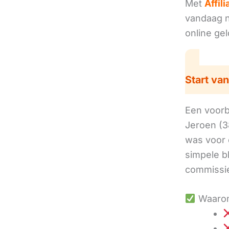
Met
Affil
vandaag no
online ge
Start van
Een voorbe
Jeroen (3
was voor 
simpele b
commissie
Waarom