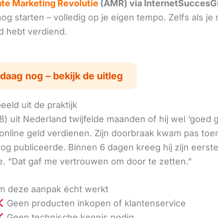
iate Marketing Revolutie
(AMR) via InternetSuccesG
g starten – volledig op je eigen tempo. Zelfs als je 
ld hebt verdiend.
daag nog – bekijk de uitleg
eld uit de praktijk
8) uit Nederland twijfelde maanden of hij wel ‘goed
online geld verdienen. Zijn doorbraak kwam pas toen
log publiceerde. Binnen 6 dagen kreeg hij zijn eerst
. “Dat gaf me vertrouwen om door te zetten.”
 deze aanpak écht werkt
Geen producten inkopen of klantenservice
Geen technische kennis nodig