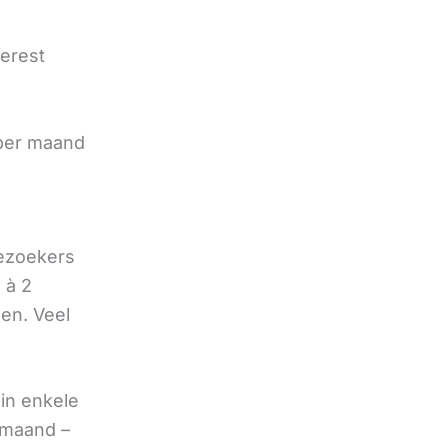
terest
e
 per maand
bezoekers
 à 2
oen. Veel
in enkele
 maand –