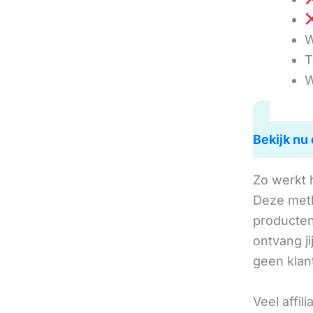
W
T
W
Bekijk nu 
Zo werkt 
Deze met
producten 
ontvang j
geen klan
Veel affil