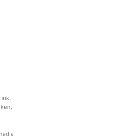
e
link,
aken,
 media