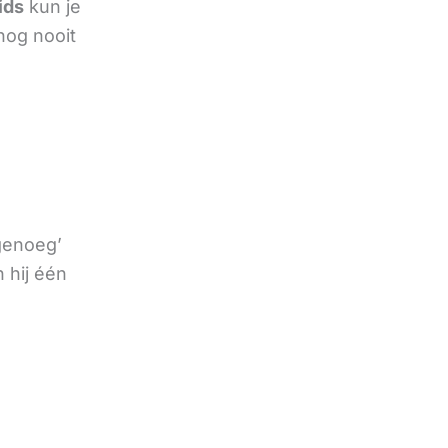
ids
kun je
nog nooit
 genoeg’
 hij één
e