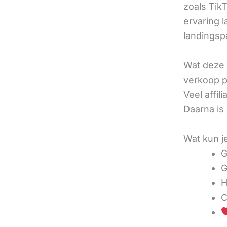
zoals TikT
ervaring l
landingsp
Wat deze 
verkoop pe
Veel affi
Daarna is
Wat kun j
G
G
H
C