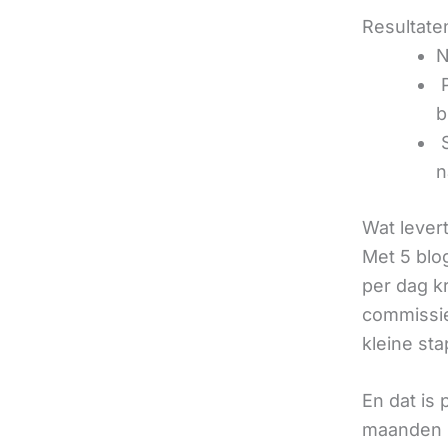
Resultaten
N
‍
b
‍
n
Wat lever
Met 5 blo
per dag k
commissie
kleine sta
En dat is
maanden u