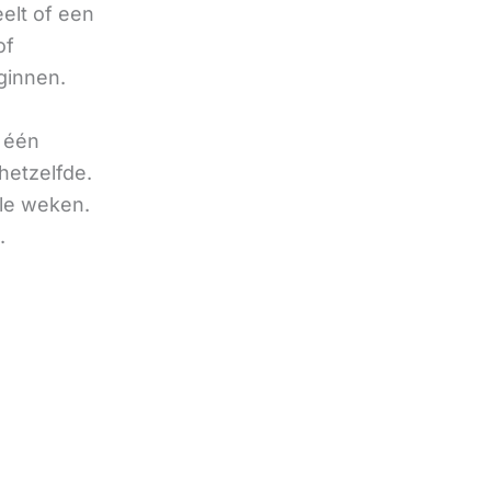
eelt of een
of
ginnen.
u één
hetzelfde.
ele weken.
.