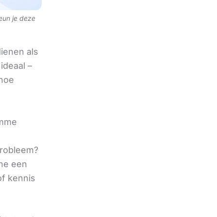
teun je deze
ienen als
ideaal –
 hoe
limme
 probleem?
ine een
of kennis