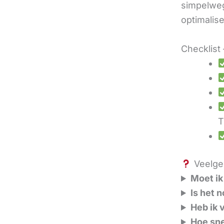
simpelweg
optimalis
Checklist 
T
Veelges
Moet ik
Is het 
Heb ik 
Hoe sne