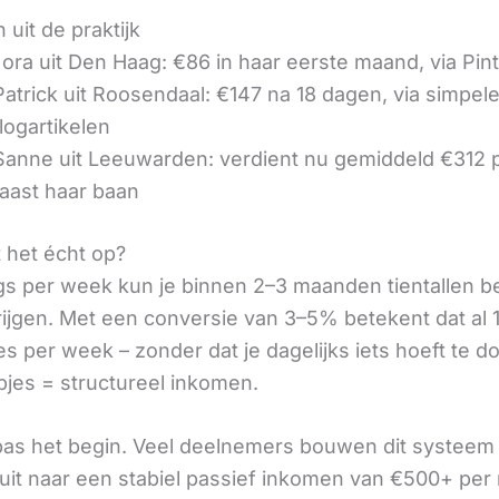
 uit de praktijk
ora uit Den Haag: €86 in haar eerste maand, via Pin
 Patrick uit Roosendaal: €147 na 18 dagen, via simpel
logartikelen
 Sanne uit Leeuwarden: verdient nu gemiddeld €312
aast haar baan
t het écht op?
gs per week kun je binnen 2–3 maanden tientallen 
rijgen. Met een conversie van 3–5% betekent dat al 1
s per week – zonder dat je dagelijks iets hoeft te d
pjes = structureel inkomen.
 pas het begin. Veel deelnemers bouwen dit systeem 
it naar een stabiel passief inkomen van €500+ per