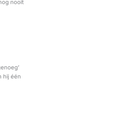
nog nooit
 genoeg’
 hij één
e