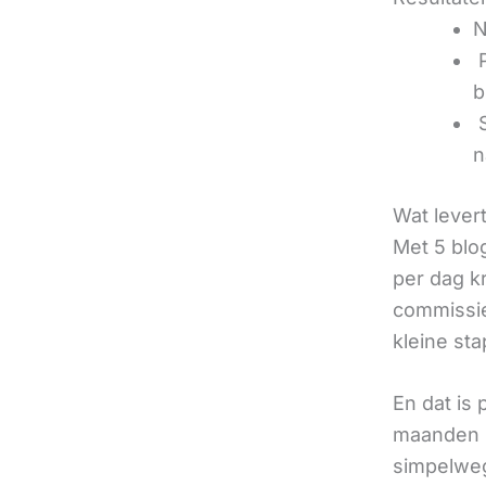
N
‍
b
‍
n
Wat lever
Met 5 blo
per dag k
commissie
kleine sta
En dat is
maanden u
simpelweg