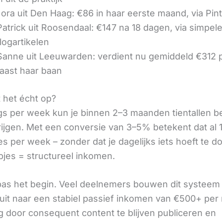
ora uit Den Haag: €86 in haar eerste maand, via Pin
 Patrick uit Roosendaal: €147 na 18 dagen, via simpel
logartikelen
 Sanne uit Leeuwarden: verdient nu gemiddeld €312
aast haar baan
t het écht op?
gs per week kun je binnen 2–3 maanden tientallen 
rijgen. Met een conversie van 3–5% betekent dat al 1
s per week – zonder dat je dagelijks iets hoeft te d
pjes = structureel inkomen.
 pas het begin. Veel deelnemers bouwen dit systeem 
it naar een stabiel passief inkomen van €500+ per
 door consequent content te blijven publiceren en