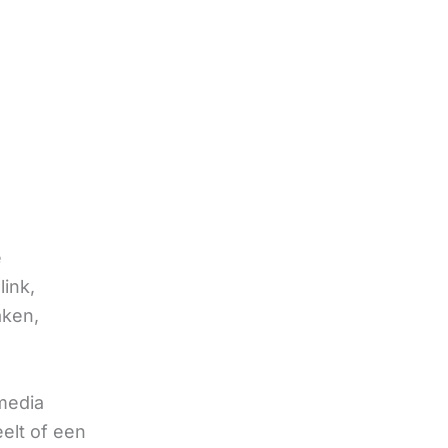
e
link,
aken,
 media
eelt of een