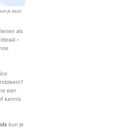
teun je deze
ienen als
ideaal –
 hoe
ico
 probleem?
ine een
of kennis
ids
kun je