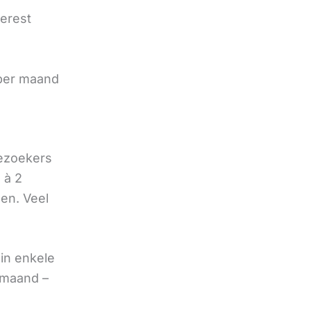
terest
e
 per maand
bezoekers
 à 2
oen. Veel
in enkele
 maand –