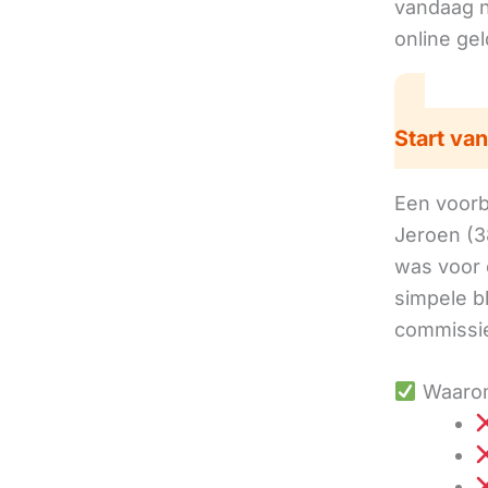
vandaag no
online ge
Start van
Een voorbe
Jeroen (3
was voor 
simpele b
commissie
Waarom