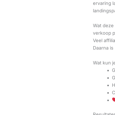
ervaring l
landingsp
Wat deze 
verkoop pe
Veel affi
Daarna is
Wat kun j
G
G
H
C
Resultaten