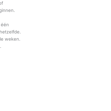
of
ginnen.
u één
hetzelfde.
ele weken.
.