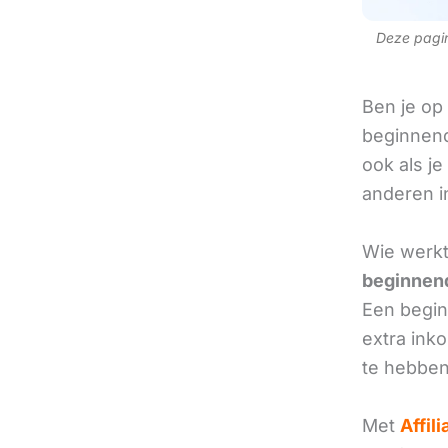
Deze pagina
Ben je op
beginnend
ook als je
anderen in
Wie werkt 
beginnend
Een beginn
extra ink
te hebben
Met
Affil