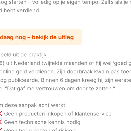
g starten – volledig op je eigen tempo. Zelfs als je 
ld hebt verdiend.
daag nog – bekijk de uitleg
eld uit de praktijk
8) uit Nederland twijfelde maanden of hij wel ‘goed
online geld verdienen. Zijn doorbraak kwam pas toen
log publiceerde. Binnen 6 dagen kreeg hij zijn eerst
. “Dat gaf me vertrouwen om door te zetten.”
 deze aanpak écht werkt
Geen producten inkopen of klantenservice
Geen technische kennis nodig
Geen hoge kosten of risico’s