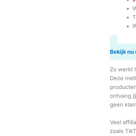
W
T
W
Bekijk nu 
Zo werkt 
Deze met
producten 
ontvang j
geen klan
Veel affil
zoals TikT