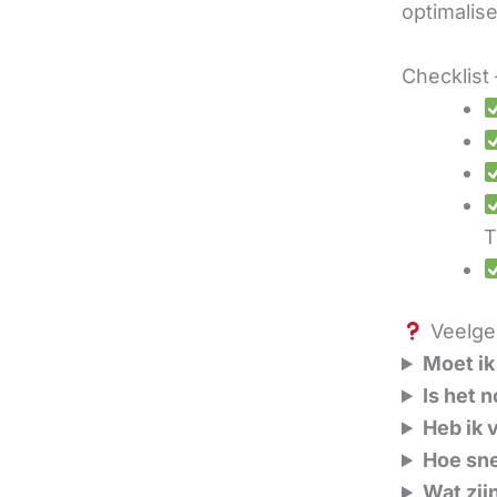
optimalis
Checklist 
T
Veelges
Moet ik
Is het 
Heb ik 
Hoe sne
Wat zij