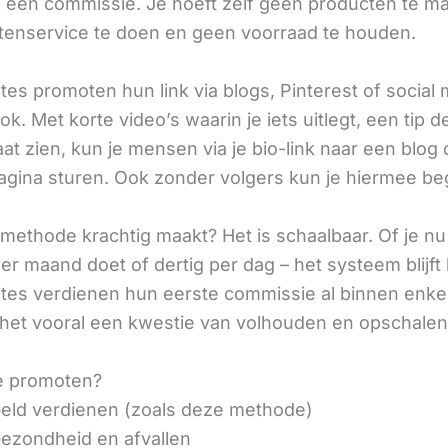
ij een commissie. Je hoeft zelf geen producten te m
tenservice te doen en geen voorraad te houden.
iates promoten hun link via blogs, Pinterest of social
ok. Met korte video’s waarin je iets uitlegt, een tip d
aat zien, kun je mensen via je bio-link naar een blog 
agina sturen. Ook zonder volgers kun je hiermee be
methode krachtig maakt? Het is schaalbaar. Of je n
r maand doet of dertig per dag – het systeem blijft 
liates verdienen hun eerste commissie al binnen enk
 het vooral een kwestie van volhouden en opschalen
e promoten?
eld verdienen (zoals deze methode)
ezondheid en afvallen