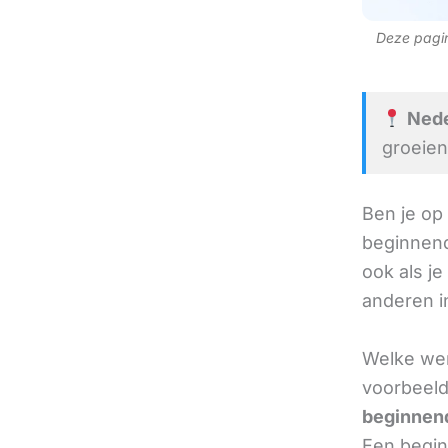
Deze pagina
Nede
groeien
Ben je op
beginnend
ook als je
anderen in
Welke wer
voorbeel
beginnend
Een beginn