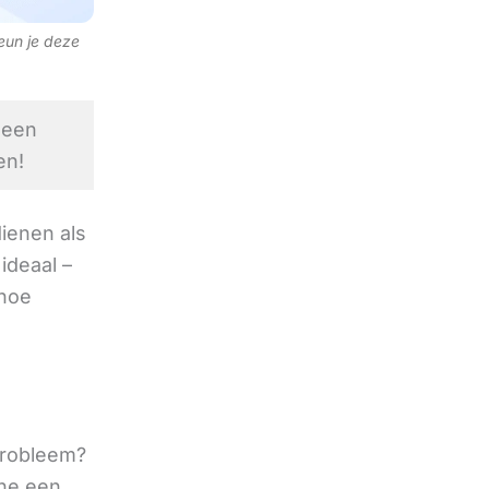
teun je deze
 een
en!
ienen als
ideaal –
 hoe
 probleem?
ine een