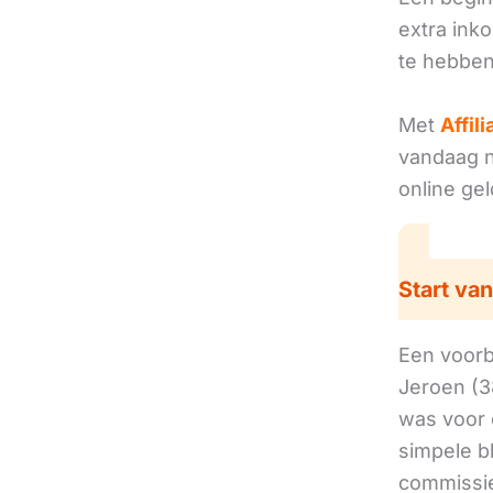
extra ink
te hebben
Met
Affil
vandaag no
online ge
Start van
Een voorbe
Jeroen (3
was voor 
simpele b
commissie