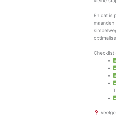
kleine sta
En dat is
maanden u
simpelweg
optimalis
Checklist 
T
Veelges