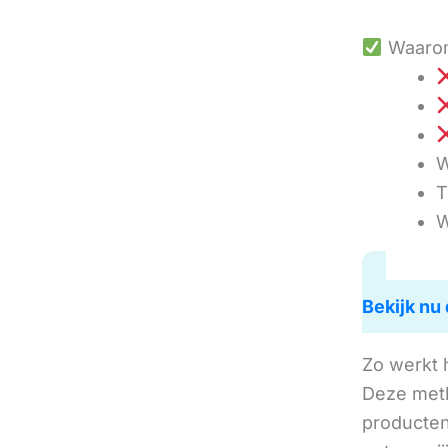
Waarom
W
T
W
Bekijk nu 
Zo werkt 
Deze met
producten 