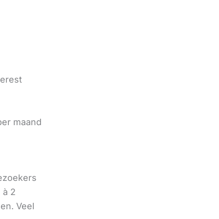
terest
e
 per maand
bezoekers
 à 2
oen. Veel