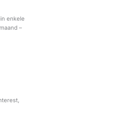
in enkele
 maand –
nterest,