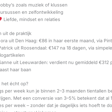
obby’s zoals muziek of klussen
ursussen en zelfontwikkeling
Liefde, mindset en relaties
 uit de praktijk
ora uit Den Haag: €86 in haar eerste maand, via Pin
 Patrick uit Roosendaal: €147 na 18 dagen, via simpel
logartikelen
 Sanne uit Leeuwarden: verdient nu gemiddeld €312
aast haar baan
t het écht op?
gs per week kun je binnen 2–3 maanden tientallen 
rijgen. Met een conversie van 3–5% betekent dat al 1
s per week – zonder dat je dagelijks iets hoeft te d