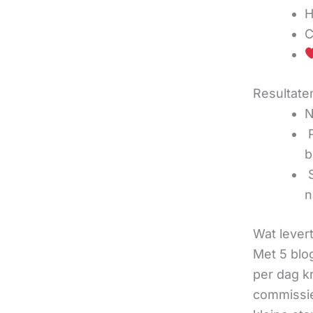
H
C
Resultaten
N
‍
b
‍
n
Wat lever
Met 5 blo
per dag k
commissie