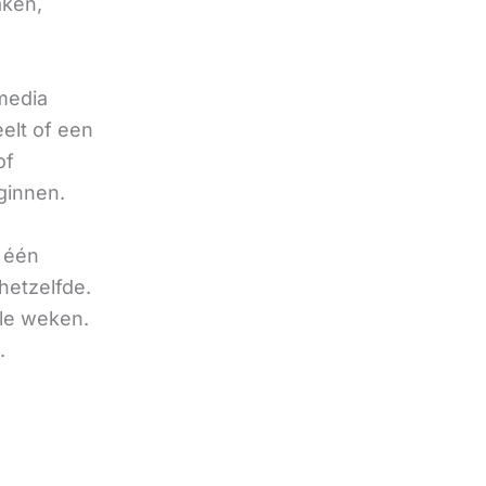
aken,
 media
eelt of een
of
ginnen.
u één
hetzelfde.
ele weken.
.