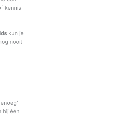
of kennis
ids
kun je
nog nooit
 genoeg’
 hij één
e