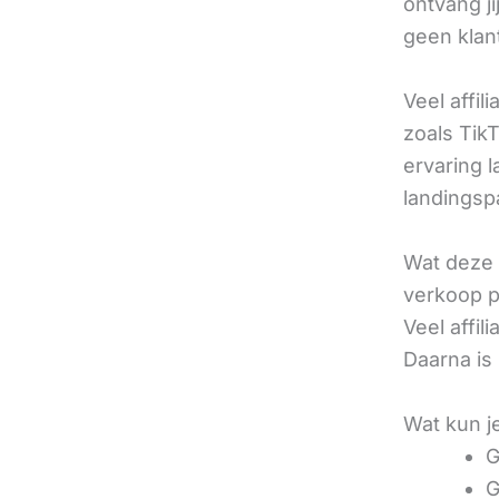
ontvang j
geen klan
Veel affil
zoals TikT
ervaring l
landingsp
Wat deze 
verkoop pe
Veel affi
Daarna is
Wat kun j
G
G