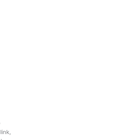
e
link,