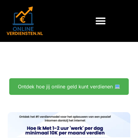
Ga
naar
de
inhoud
Ontdek hoe jij online geld kunt verdienen