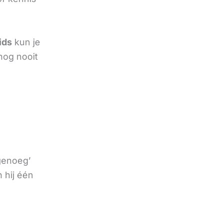
ids
kun je
nog nooit
 genoeg’
 hij één
e