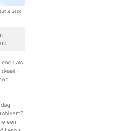
teun je deze
en
en!
ienen als
ideaal –
 hoe
r dag
 probleem?
ine een
of kennis