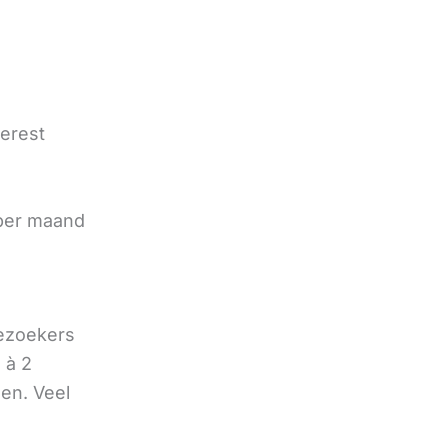
terest
e
 per maand
bezoekers
 à 2
oen. Veel