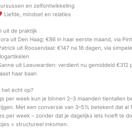
ursussen en zelfontwikkeling
Liefde, mindset en relaties
 uit de praktijk
ora uit Den Haag: €86 in haar eerste maand, via Pin
 Patrick uit Roosendaal: €147 na 18 dagen, via simpel
logartikelen
 Sanne uit Leeuwarden: verdient nu gemiddeld €312
aast haar baan
t het écht op?
gs per week kun je binnen 2–3 maanden tientallen 
rijgen. Met een conversie van 3–5% betekent dat al 1
s per week – zonder dat je dagelijks iets hoeft te d
pjes = structureel inkomen.