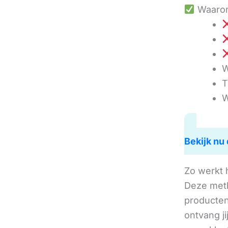
Waarom
W
T
W
Bekijk nu 
Zo werkt 
Deze met
producten 
ontvang j