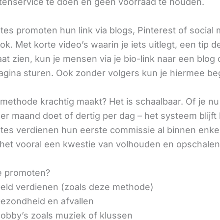
tenservice te doen en geen voorraad te houden.
iates promoten hun link via blogs, Pinterest of social
ok. Met korte video’s waarin je iets uitlegt, een tip d
aat zien, kun je mensen via je bio-link naar een blog 
agina sturen. Ook zonder volgers kun je hiermee be
methode krachtig maakt? Het is schaalbaar. Of je n
r maand doet of dertig per dag – het systeem blijft 
liates verdienen hun eerste commissie al binnen enk
 het vooral een kwestie van volhouden en opschalen
e promoten?
eld verdienen (zoals deze methode)
ezondheid en afvallen
obby’s zoals muziek of klussen