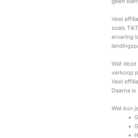
geen klan
Veel affil
zoals TikT
ervaring l
landingsp
Wat deze 
verkoop pe
Veel affi
Daarna is
Wat kun j
G
G
H