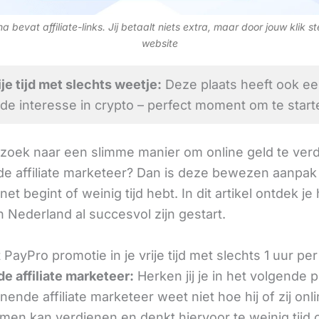
 bevat affiliate-links. Jij betaalt niets extra, maar door jouw klik s
website
ije tijd met slechts weetje:
Deze plaats heeft ook e
de interesse in crypto – perfect moment om te start
 zoek naar een slimme manier om online geld te verd
e affiliate marketeer? Dan is deze bewezen aanpak 
 net begint of weinig tijd hebt. In dit artikel ontdek je
 Nederland al succesvol zijn gestart.
PayPro promotie in je vrije tijd met slechts 1 uur pe
e affiliate marketeer:
Herken jij je in het volgende
ende affiliate marketeer weet niet hoe hij of zij onl
omen kan verdienen en denkt hiervoor te weinig tijd 