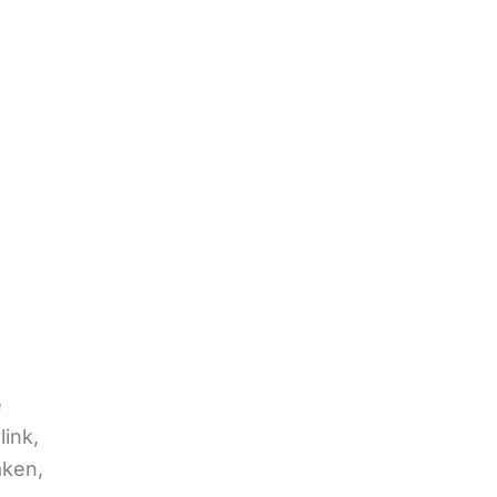
e
link,
aken,