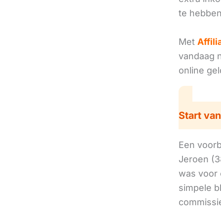
te hebben
Met
Affil
vandaag no
online ge
Start van
Een voorbe
Jeroen (3
was voor 
simpele b
commissie