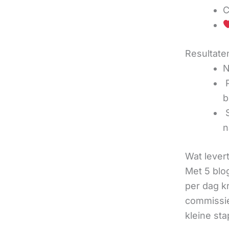
C
Resultaten
N
‍
b
‍
n
Wat lever
Met 5 blo
per dag k
commissie
kleine sta