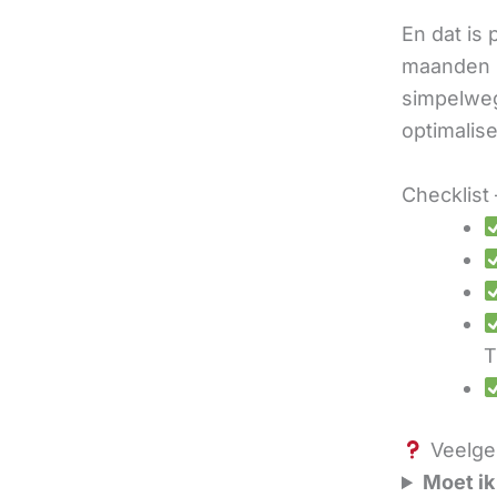
En dat is
maanden u
simpelweg
optimalis
Checklist 
T
Veelges
Moet ik