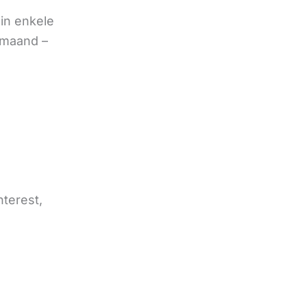
in enkele
 maand –
nterest,