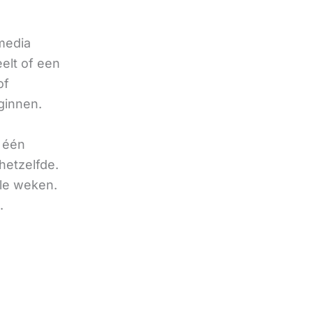
 media
eelt of een
of
ginnen.
u één
hetzelfde.
ele weken.
.