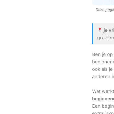
Deze pagina
je vr
groeien
Ben je op
beginnend
ook als je
anderen in
Wat werkt 
beginnend
Een beginn
extra ink