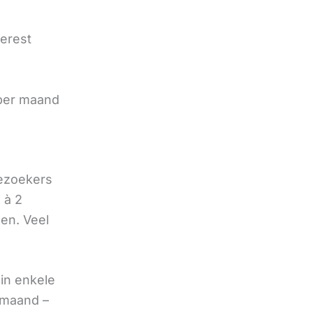
terest
e
 per maand
bezoekers
 à 2
oen. Veel
in enkele
 maand –