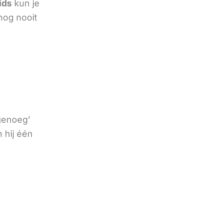
ids
kun je
nog nooit
 genoeg’
 hij één
e