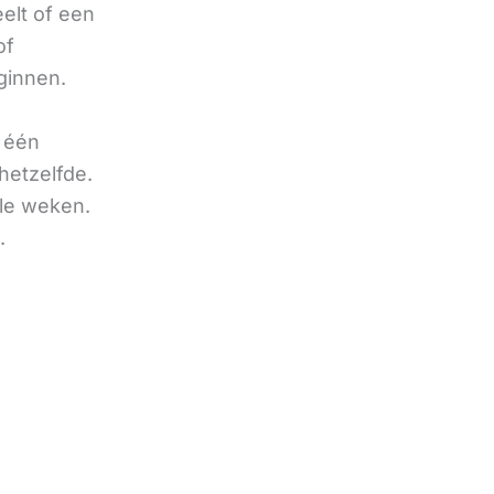
eelt of een
of
ginnen.
u één
hetzelfde.
ele weken.
.