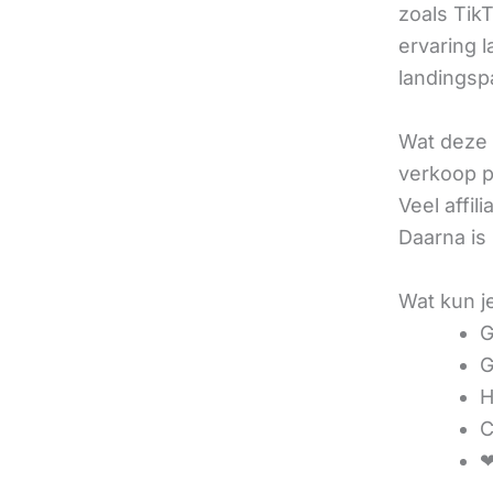
zoals TikT
ervaring l
landingsp
Wat deze 
verkoop pe
Veel affi
Daarna is
Wat kun j
G
G
H
C
❤