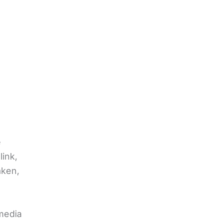
e
link,
aken,
 media