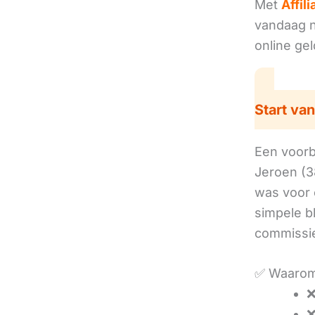
Met
Affil
vandaag no
online ge
Start van
Een voorbe
Jeroen (3
was voor 
simpele b
commissie
✅ Waarom
❌
❌