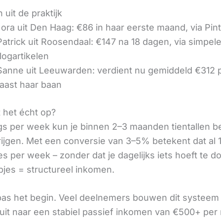
 uit de praktijk
ora uit Den Haag: €86 in haar eerste maand, via Pin
 Patrick uit Roosendaal: €147 na 18 dagen, via simpel
logartikelen
 Sanne uit Leeuwarden: verdient nu gemiddeld €312
aast haar baan
t het écht op?
gs per week kun je binnen 2–3 maanden tientallen 
rijgen. Met een conversie van 3–5% betekent dat al 1
s per week – zonder dat je dagelijks iets hoeft te d
pjes = structureel inkomen.
 pas het begin. Veel deelnemers bouwen dit systeem 
it naar een stabiel passief inkomen van €500+ per