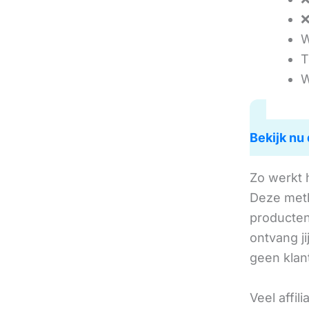
❌
W
T
W
Bekijk nu 
Zo werkt 
Deze met
producten 
ontvang j
geen klan
Veel affil