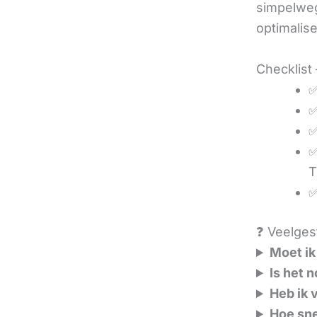
simpelweg
optimalis
Checklist 
✅
✅
✅
✅
T
✅
❓ Veelgest
Moet ik
Is het 
Heb ik 
Hoe sne