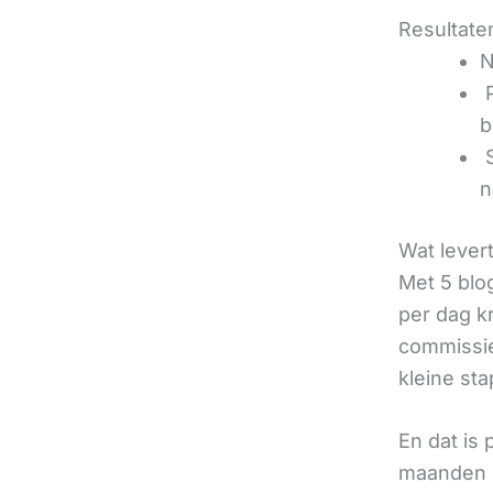
Resultaten
N
‍
b
‍
n
Wat lever
Met 5 blo
per dag k
commissie
kleine sta
En dat is
maanden u