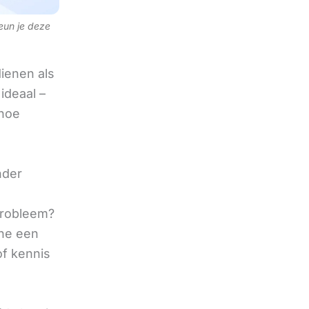
teun je deze
ienen als
ideaal –
 hoe
nder
 probleem?
ine een
of kennis