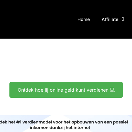
Home
Affiliate
Ontdek hoe jij online geld kunt verdienen 💻