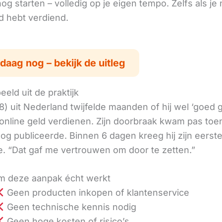
g starten – volledig op je eigen tempo. Zelfs als je 
ld hebt verdiend.
daag nog – bekijk de uitleg
eld uit de praktijk
8) uit Nederland twijfelde maanden of hij wel ‘goed
online geld verdienen. Zijn doorbraak kwam pas toen
log publiceerde. Binnen 6 dagen kreeg hij zijn eerst
. “Dat gaf me vertrouwen om door te zetten.”
 deze aanpak écht werkt
Geen producten inkopen of klantenservice
Geen technische kennis nodig
Geen hoge kosten of risico’s