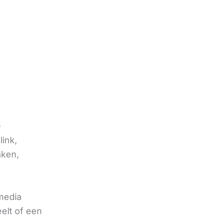
e
link,
aken,
 media
eelt of een