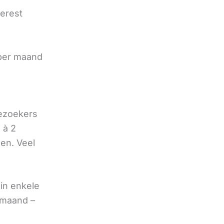
terest
e
 per maand
bezoekers
 à 2
oen. Veel
in enkele
 maand –