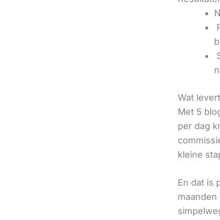
N
‍
b
‍
n
Wat lever
Met 5 blo
per dag k
commissie
kleine sta
En dat is
maanden u
simpelweg