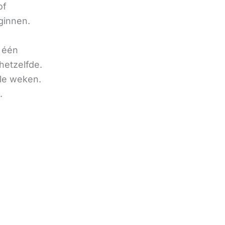
of
ginnen.
u één
hetzelfde.
ele weken.
.