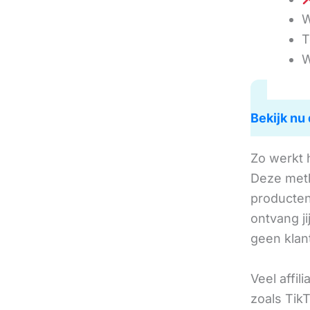
W
T
W
Bekijk nu 
Zo werkt 
Deze met
producten 
ontvang j
geen klan
Veel affil
zoals TikT