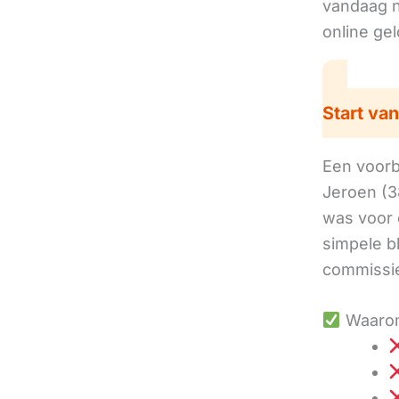
vandaag no
online ge
Start van
Een voorbe
Jeroen (3
was voor 
simpele b
commissie
Waarom