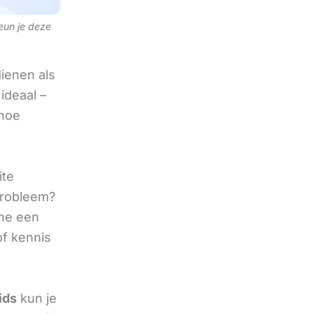
teun je deze
ienen als
ideaal –
 hoe
ite
 probleem?
ine een
of kennis
ids
kun je