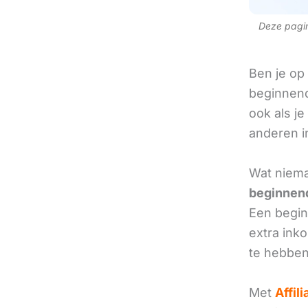
Deze pagina
Ben je op
beginnend
ook als je
anderen in
Wat nieman
beginnend
Een beginn
extra ink
te hebben
Met
Affil