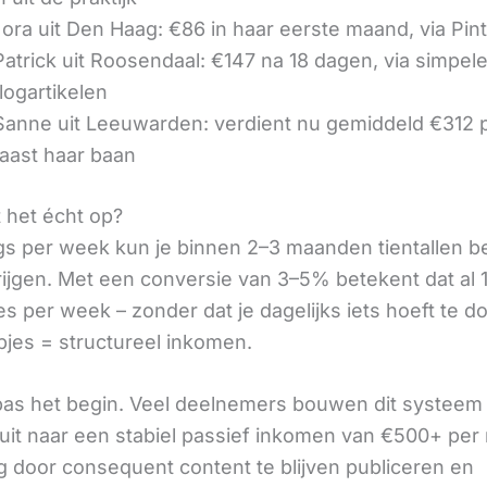
ora uit Den Haag: €86 in haar eerste maand, via Pin
 Patrick uit Roosendaal: €147 na 18 dagen, via simpel
logartikelen
 Sanne uit Leeuwarden: verdient nu gemiddeld €312
aast haar baan
t het écht op?
gs per week kun je binnen 2–3 maanden tientallen 
rijgen. Met een conversie van 3–5% betekent dat al 1
s per week – zonder dat je dagelijks iets hoeft te d
pjes = structureel inkomen.
 pas het begin. Veel deelnemers bouwen dit systeem 
it naar een stabiel passief inkomen van €500+ per
 door consequent content te blijven publiceren en