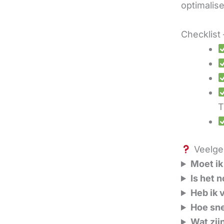
optimalis
Checklist 
T
Veelges
Moet ik
Is het 
Heb ik 
Hoe sne
Wat zij