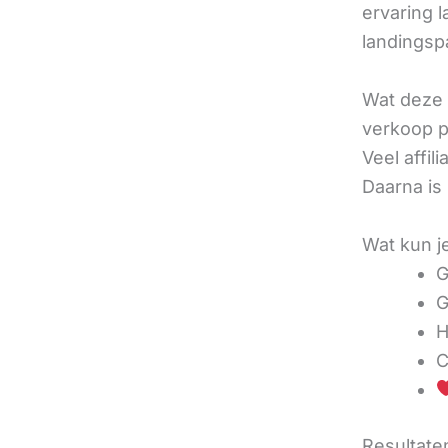
ervaring l
landingsp
Wat deze 
verkoop pe
Veel affi
Daarna is
Wat kun j
G
G
H
C
Resultaten