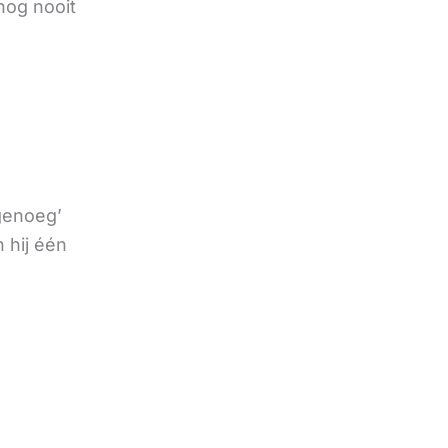
nog nooit
 genoeg’
 hij één
e