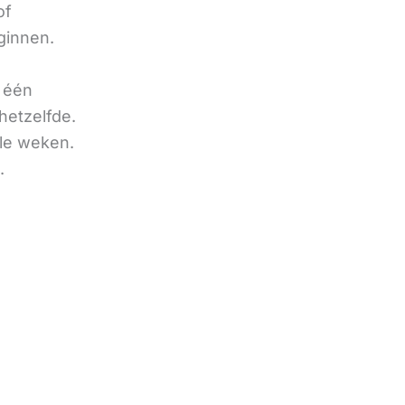
of
ginnen.
u één
hetzelfde.
ele weken.
.