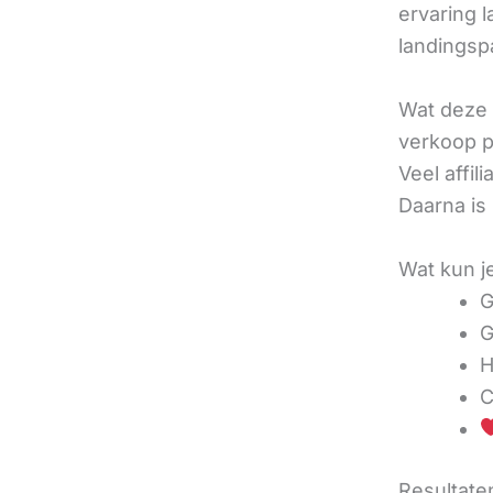
ervaring l
landingsp
Wat deze 
verkoop pe
Veel affi
Daarna is
Wat kun j
G
G
H
C
Resultaten