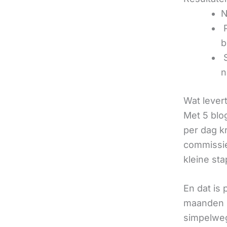
N
‍
b
‍
n
Wat lever
Met 5 blo
per dag k
commissie
kleine sta
En dat is
maanden u
simpelweg