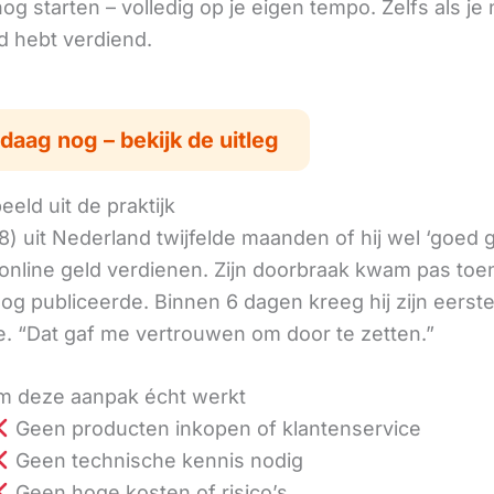
g starten – volledig op je eigen tempo. Zelfs als je 
ld hebt verdiend.
daag nog – bekijk de uitleg
eld uit de praktijk
8) uit Nederland twijfelde maanden of hij wel ‘goed
online geld verdienen. Zijn doorbraak kwam pas toen
log publiceerde. Binnen 6 dagen kreeg hij zijn eerst
. “Dat gaf me vertrouwen om door te zetten.”
 deze aanpak écht werkt
Geen producten inkopen of klantenservice
Geen technische kennis nodig
Geen hoge kosten of risico’s