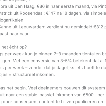
ora uit Den Haag: €86 in haar eerste maand, via Pin
 Patrick uit Roosendaal: €147 na 18 dagen, via simpel
logartikelen
 Sanne uit Leeuwarden: verdient nu gemiddeld €312
aast haar baan
t het écht op?
gs per week kun je binnen 2–3 maanden tientallen 
rijgen. Met een conversie van 3–5% betekent dat al 1
s per week – zonder dat je dagelijks iets hoeft te d
pjes = structureel inkomen.
 pas het begin. Veel deelnemers bouwen dit systeem 
it naar een stabiel passief inkomen van €500+ per
 door consequent content te blijven publiceren en