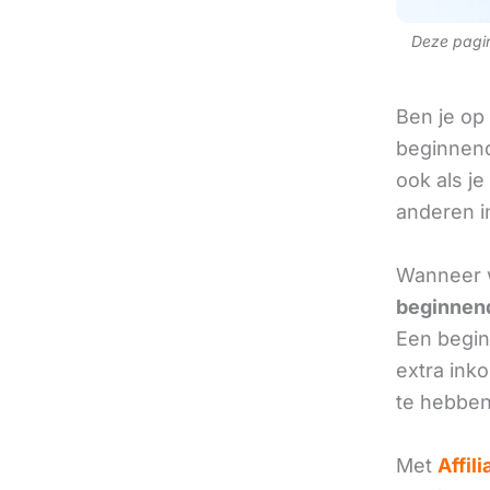
Deze pagina
Ben je op
beginnend
ook als je
anderen in
Wanneer w
beginnend
Een beginn
extra ink
te hebben
Met
Affil