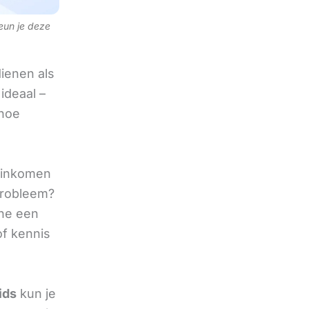
teun je deze
ienen als
ideaal –
 hoe
f inkomen
 probleem?
ine een
of kennis
ids
kun je