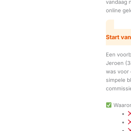
vandaag no
online ge
Start van
Een voorbe
Jeroen (3
was voor 
simpele b
commissie
Waarom