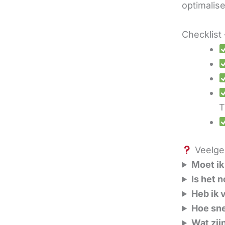
optimalis
Checklist 
T
Veelges
Moet ik
Is het 
Heb ik 
Hoe sne
Wat zij