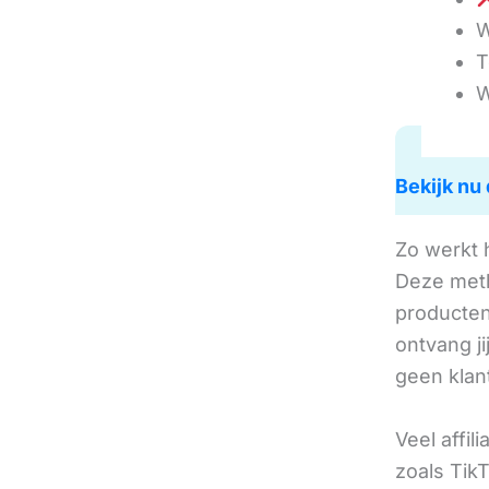
W
T
W
Bekijk nu 
Zo werkt 
Deze met
producten 
ontvang j
geen klan
Veel affil
zoals TikT