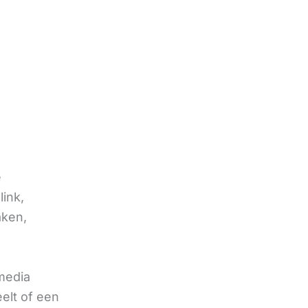
e
link,
aken,
 media
eelt of een