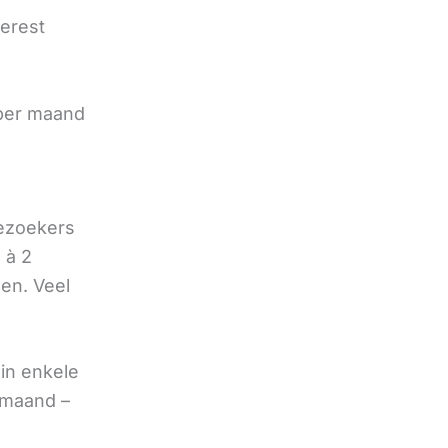
terest
e
 per maand
bezoekers
 à 2
oen. Veel
in enkele
 maand –