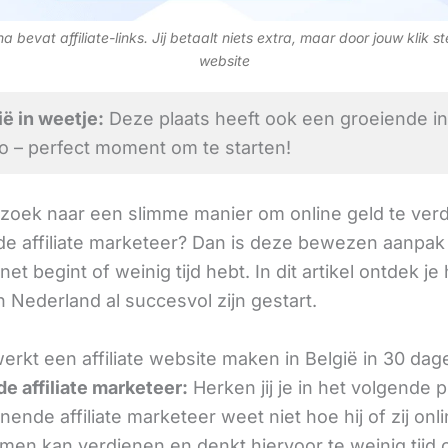
 bevat affiliate-links. Jij betaalt niets extra, maar door jouw klik s
website
ë in weetje:
Deze plaats heeft ook een groeiende i
to – perfect moment om te starten!
 zoek naar een slimme manier om online geld te verd
e affiliate marketeer? Dan is deze bewezen aanpak 
 net begint of weinig tijd hebt. In dit artikel ontdek je
 Nederland al succesvol zijn gestart.
rkt een affiliate website maken in België in 30 dag
e affiliate marketeer:
Herken jij je in het volgende
ende affiliate marketeer weet niet hoe hij of zij onl
omen kan verdienen en denkt hiervoor te weinig tijd 