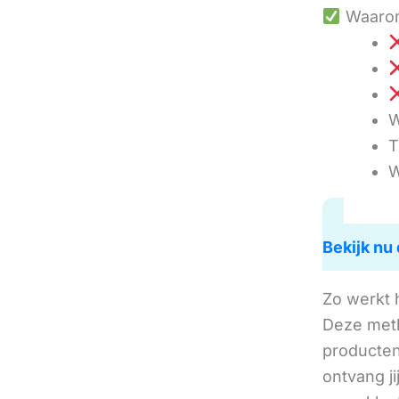
Waarom
W
T
W
Bekijk nu 
Zo werkt 
Deze met
producten 
ontvang j