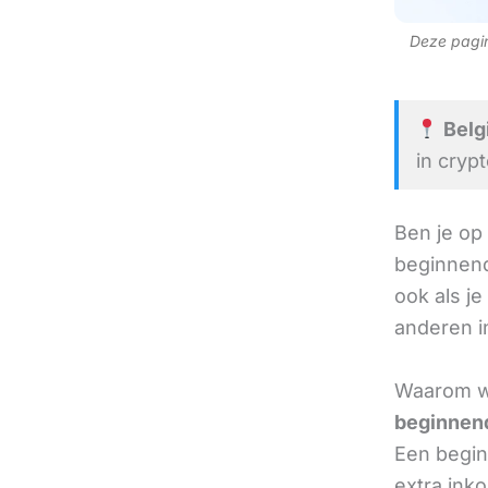
Deze pagina
Belgi
in cryp
Ben je op
beginnend
ook als je
anderen in
Waarom we
beginnend
Een beginn
extra ink