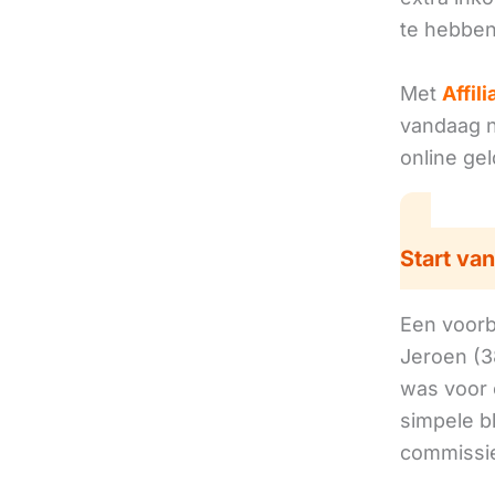
te hebben
Met
Affil
vandaag no
online ge
Start van
Een voorbe
Jeroen (3
was voor 
simpele b
commissie