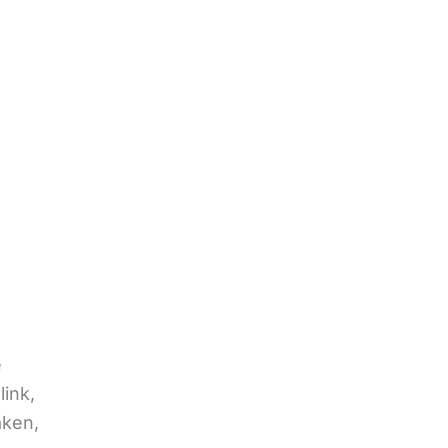
e
link,
aken,