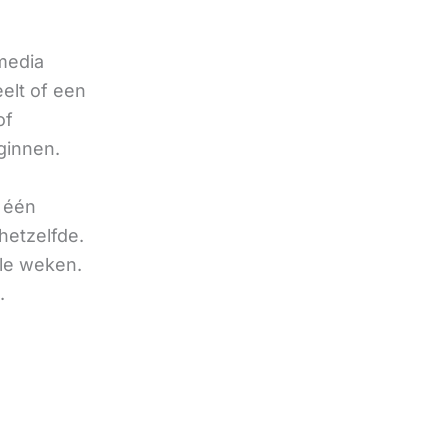
 media
eelt of een
of
ginnen.
u één
hetzelfde.
ele weken.
.