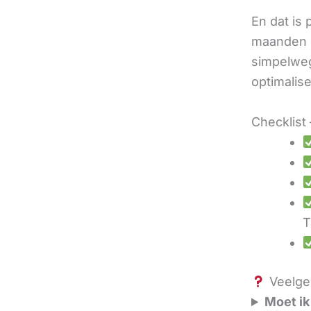
En dat is
maanden u
simpelweg
optimalis
Checklist 
T
Veelges
Moet ik