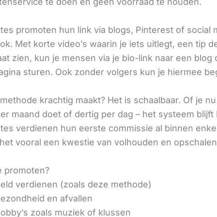
tenservice te doen en geen voorraad te houden.
iates promoten hun link via blogs, Pinterest of social
ok. Met korte video’s waarin je iets uitlegt, een tip d
aat zien, kun je mensen via je bio-link naar een blog 
agina sturen. Ook zonder volgers kun je hiermee be
methode krachtig maakt? Het is schaalbaar. Of je n
r maand doet of dertig per dag – het systeem blijft 
liates verdienen hun eerste commissie al binnen enk
 het vooral een kwestie van volhouden en opschalen
e promoten?
eld verdienen (zoals deze methode)
ezondheid en afvallen
obby’s zoals muziek of klussen