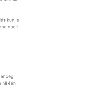
ids
kun je
nog nooit
 genoeg’
 hij één
e