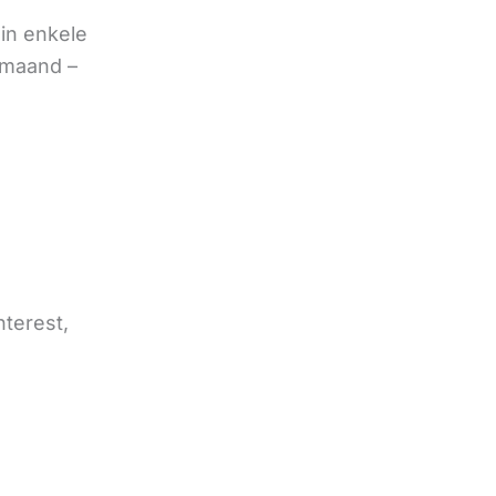
in enkele
 maand –
nterest,