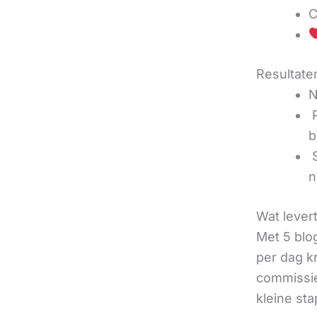
C
Resultaten
N
‍
b
‍
n
Wat lever
Met 5 blo
per dag k
commissie
kleine sta