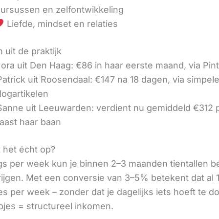
ursussen en zelfontwikkeling
Liefde, mindset en relaties
 uit de praktijk
ora uit Den Haag: €86 in haar eerste maand, via Pin
 Patrick uit Roosendaal: €147 na 18 dagen, via simpel
logartikelen
 Sanne uit Leeuwarden: verdient nu gemiddeld €312
aast haar baan
t het écht op?
gs per week kun je binnen 2–3 maanden tientallen 
rijgen. Met een conversie van 3–5% betekent dat al 1
s per week – zonder dat je dagelijks iets hoeft te d
pjes = structureel inkomen.