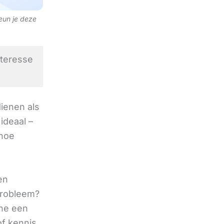
teun je deze
nteresse
ienen als
ideaal –
 hoe
en
 probleem?
ine een
of kennis