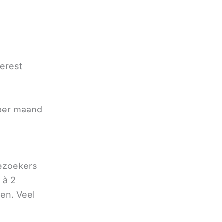
terest
e
 per maand
bezoekers
 à 2
oen. Veel