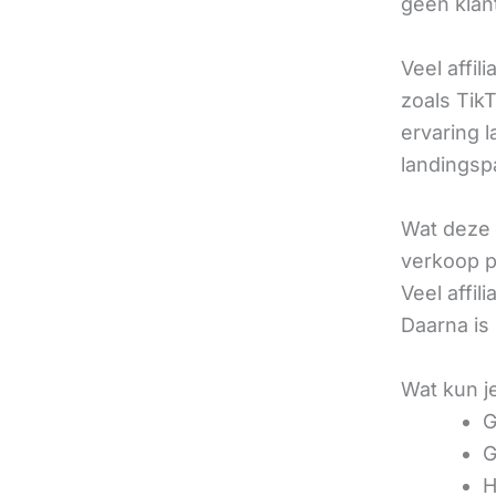
geen klan
Veel affil
zoals TikT
ervaring l
landingsp
Wat deze 
verkoop pe
Veel affi
Daarna is
Wat kun j
G
G
H