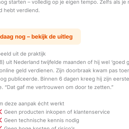
g starten – volledig op je eigen tempo. Zelfs als je 
ld hebt verdiend.
daag nog – bekijk de uitleg
eld uit de praktijk
8) uit Nederland twijfelde maanden of hij wel ‘goed
online geld verdienen. Zijn doorbraak kwam pas toen
log publiceerde. Binnen 6 dagen kreeg hij zijn eerst
. “Dat gaf me vertrouwen om door te zetten.”
 deze aanpak écht werkt
Geen producten inkopen of klantenservice
Geen technische kennis nodig
Geen hoge kosten of risico’s