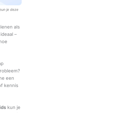
teun je deze
ienen als
ideaal –
 hoe
ap
 probleem?
ine een
of kennis
ids
kun je