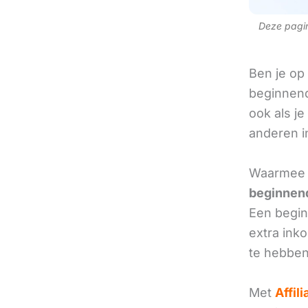
Deze pagina
Ben je op
beginnend
ook als je
anderen in
Waarmee w
beginnend
Een beginn
extra ink
te hebben
Met
Affil