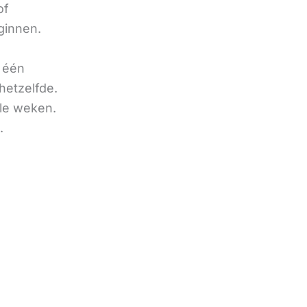
of
ginnen.
u één
hetzelfde.
ele weken.
.