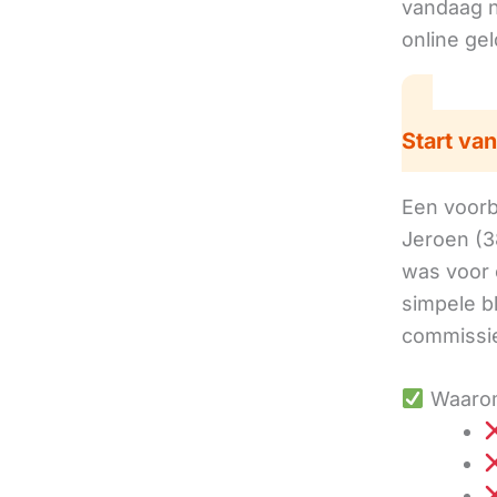
vandaag no
online ge
Start van
Een voorbe
Jeroen (3
was voor 
simpele b
commissie
Waarom