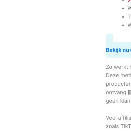
W
T
W
Bekijk nu 
Zo werkt 
Deze met
producten 
ontvang j
geen klan
Veel affil
zoals TikT