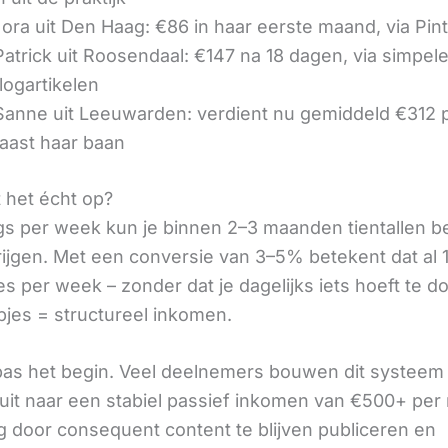
ora uit Den Haag: €86 in haar eerste maand, via Pin
 Patrick uit Roosendaal: €147 na 18 dagen, via simpel
logartikelen
 Sanne uit Leeuwarden: verdient nu gemiddeld €312
aast haar baan
t het écht op?
gs per week kun je binnen 2–3 maanden tientallen 
rijgen. Met een conversie van 3–5% betekent dat al 1
s per week – zonder dat je dagelijks iets hoeft te d
pjes = structureel inkomen.
 pas het begin. Veel deelnemers bouwen dit systeem 
it naar een stabiel passief inkomen van €500+ per
 door consequent content te blijven publiceren en