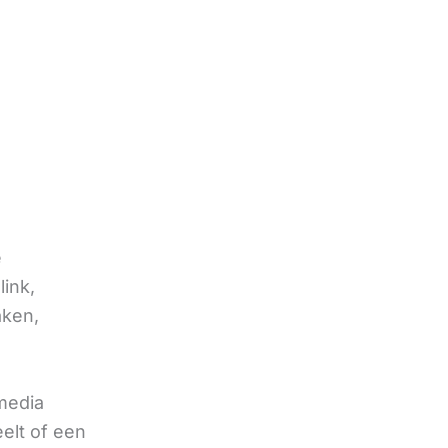
e
link,
aken,
 media
eelt of een