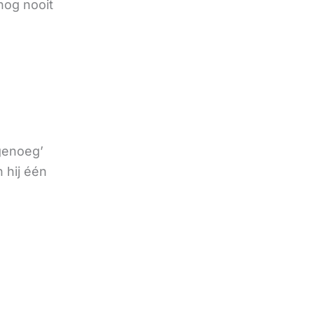
nog nooit
 genoeg’
 hij één
e