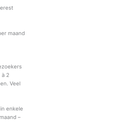
terest
e
 per maand
bezoekers
 à 2
oen. Veel
in enkele
 maand –