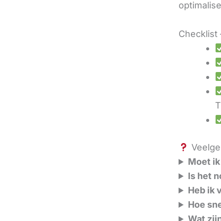
optimalis
Checklist 
T
Veelges
Moet ik
Is het 
Heb ik 
Hoe sne
Wat zij