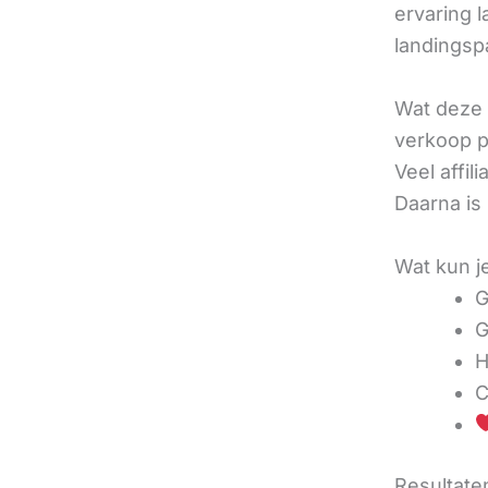
ervaring l
landingsp
Wat deze 
verkoop pe
Veel affi
Daarna is
Wat kun j
G
G
H
C
Resultaten