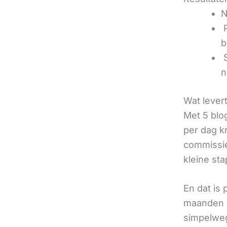
N
‍
b
‍
n
Wat lever
Met 5 blo
per dag k
commissie
kleine sta
En dat is
maanden u
simpelweg