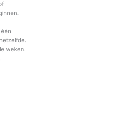
of
ginnen.
u één
hetzelfde.
ele weken.
.