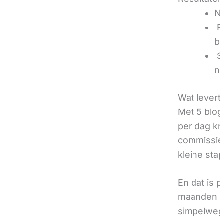
N
‍
b
‍
n
Wat lever
Met 5 blo
per dag k
commissie
kleine sta
En dat is
maanden u
simpelweg