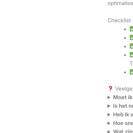
optimalis
Checklist 
T
Veelges
Moet ik
Is het 
Heb ik 
Hoe sne
Wat zij