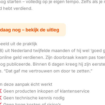
g starten – volledig op je eigen tempo. Zelfs als je 
ld hebt verdiend.
daag nog – bekijk de uitleg
eld uit de praktijk
8) uit Nederland twijfelde maanden of hij wel ‘goed
online geld verdienen. Zijn doorbraak kwam pas toen
log publiceerde. Binnen 6 dagen kreeg hij zijn eerst
. “Dat gaf me vertrouwen om door te zetten.”
 deze aanpak écht werkt
Geen producten inkopen of klantenservice
Geen technische kennis nodig
Geen hoge kosten of risico’s