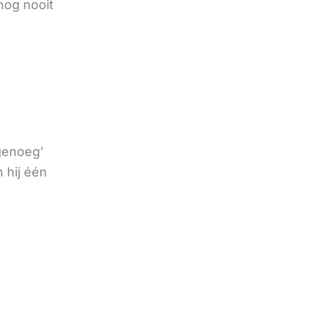
nog nooit
 genoeg’
 hij één
e