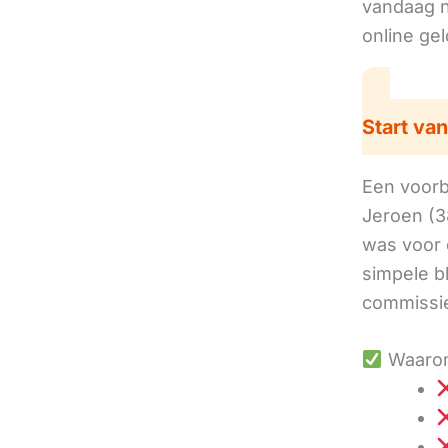
vandaag no
online ge
Start van
Een voorbe
Jeroen (3
was voor 
simpele b
commissie
Waarom