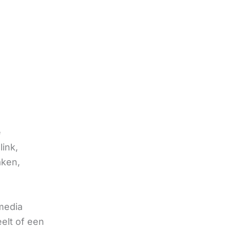
e
link,
aken,
 media
eelt of een