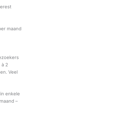
terest
e
 per maand
bezoekers
 à 2
oen. Veel
in enkele
 maand –