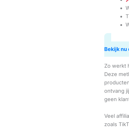
W
T
W
Bekijk nu 
Zo werkt 
Deze met
producten 
ontvang j
geen klan
Veel affil
zoals TikT