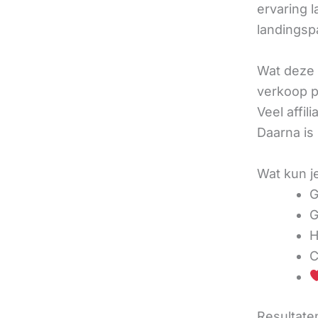
ervaring l
landingsp
Wat deze 
verkoop pe
Veel affi
Daarna is
Wat kun j
G
G
H
C
Resultaten