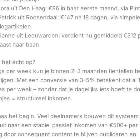
ora uit Den Haag: €86 in haar eerste maand, via Pin
 Patrick uit Roosendaal: €147 na 18 dagen, via simpel
logartikelen
 Sanne uit Leeuwarden: verdient nu gemiddeld €312
aast haar baan
t het écht op?
gs per week kun je binnen 2–3 maanden tientallen 
rijgen. Met een conversie van 3–5% betekent dat al 1
s per week – zonder dat je dagelijks iets hoeft te d
pjes = structureel inkomen.
 pas het begin. Veel deelnemers bouwen dit systeem 
it naar een stabiel passief inkomen van €500+ per
 door consequent content te blijven publiceren en