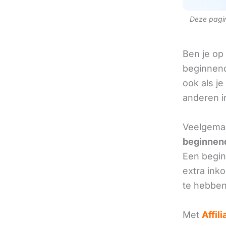
Deze pagina
Ben je op
beginnend
ook als je
anderen in
Veelgemaa
beginnend
Een beginn
extra ink
te hebben
Met
Affil