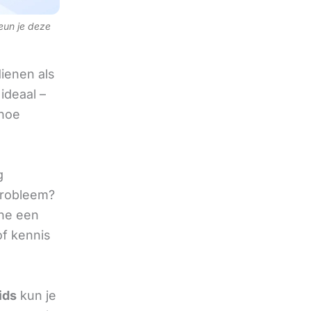
teun je deze
ienen als
ideaal –
 hoe
g
 probleem?
ine een
of kennis
ids
kun je