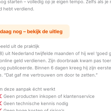
g starten – volledig op je eigen tempo. Zelfs als je 
ld hebt verdiend.
daag nog – bekijk de uitleg
eld uit de praktijk
8) uit Nederland twijfelde maanden of hij wel ‘goed
online geld verdienen. Zijn doorbraak kwam pas toen
log publiceerde. Binnen 6 dagen kreeg hij zijn eerst
. “Dat gaf me vertrouwen om door te zetten.”
 deze aanpak écht werkt
Geen producten inkopen of klantenservice
Geen technische kennis nodig
Geen hoge kosten of risico’s