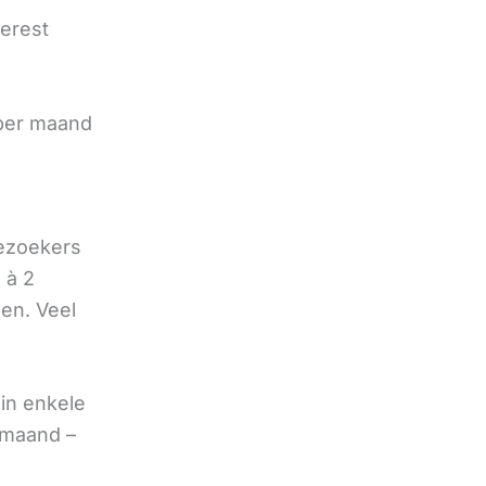
terest
e
 per maand
bezoekers
 à 2
oen. Veel
in enkele
 maand –