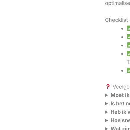
optimalis
Checklist 
T
Veelges
Moet ik
Is het 
Heb ik 
Hoe sne
Wat zij