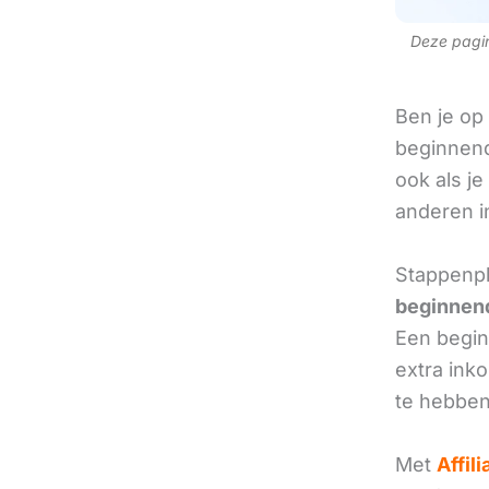
Deze pagina
Ben je op
beginnend
ook als je
anderen in
Stappenpl
beginnend
Een beginn
extra ink
te hebben
Met
Affil