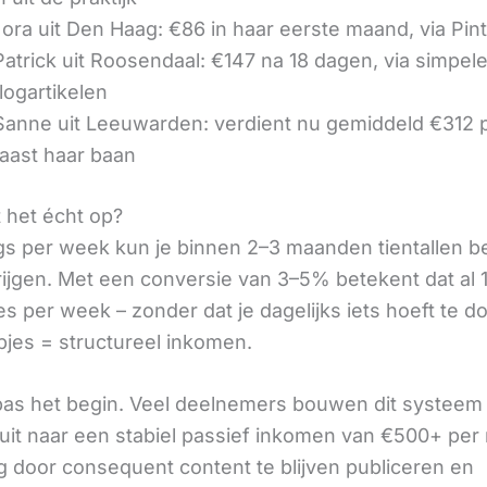
ora uit Den Haag: €86 in haar eerste maand, via Pin
 Patrick uit Roosendaal: €147 na 18 dagen, via simpel
logartikelen
 Sanne uit Leeuwarden: verdient nu gemiddeld €312
aast haar baan
t het écht op?
gs per week kun je binnen 2–3 maanden tientallen 
rijgen. Met een conversie van 3–5% betekent dat al 1
s per week – zonder dat je dagelijks iets hoeft te d
pjes = structureel inkomen.
 pas het begin. Veel deelnemers bouwen dit systeem 
it naar een stabiel passief inkomen van €500+ per
 door consequent content te blijven publiceren en