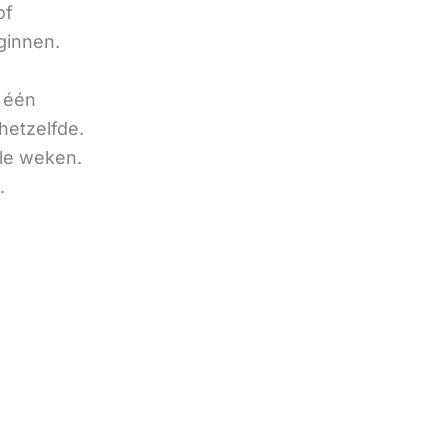
of
ginnen.
u één
hetzelfde.
ele weken.
.