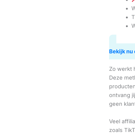
W
T
W
Bekijk nu 
Zo werkt 
Deze met
producten 
ontvang j
geen klan
Veel affil
zoals TikT