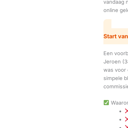
vandaag no
online ge
Start van
Een voorbe
Jeroen (3
was voor 
simpele b
commissie
Waarom