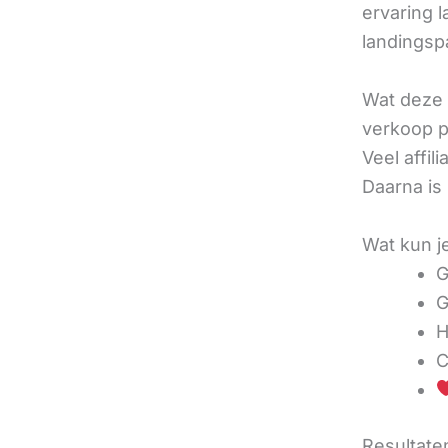
ervaring l
landingsp
Wat deze 
verkoop pe
Veel affi
Daarna is
Wat kun j
G
G
H
C
Resultaten