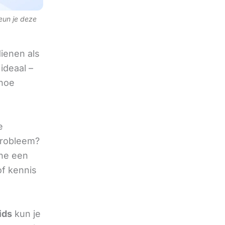
teun je deze
ienen als
ideaal –
 hoe
e
 probleem?
ine een
of kennis
ids
kun je