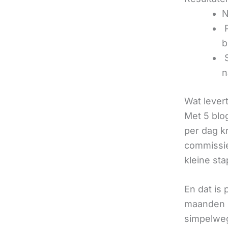
N
‍
b
‍
n
Wat lever
Met 5 blo
per dag k
commissie
kleine sta
En dat is
maanden u
simpelweg