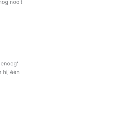
nog nooit
 genoeg’
 hij één
e