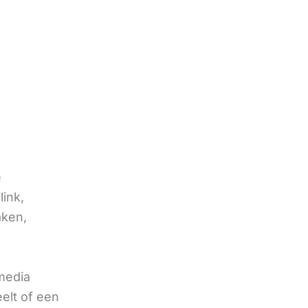
e
link,
aken,
 media
eelt of een