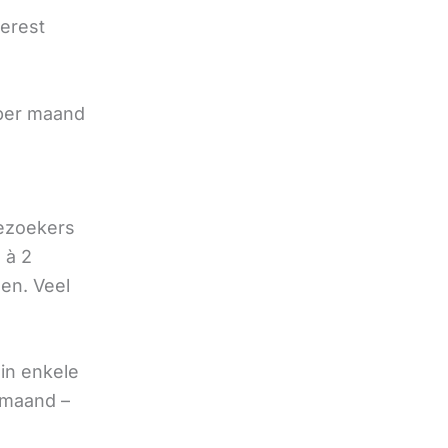
terest
e
 per maand
bezoekers
 à 2
oen. Veel
in enkele
 maand –