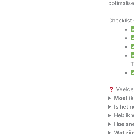
optimalis
Checklist 
T
Veelges
Moet ik
Is het 
Heb ik 
Hoe sne
Wat zij