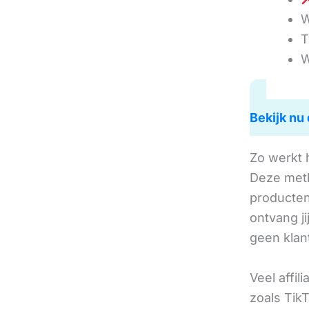
W
T
W
Bekijk nu 
Zo werkt 
Deze met
producten 
ontvang j
geen klan
Veel affil
zoals TikT