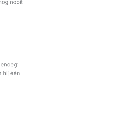
nog nooit
 genoeg’
 hij één
e