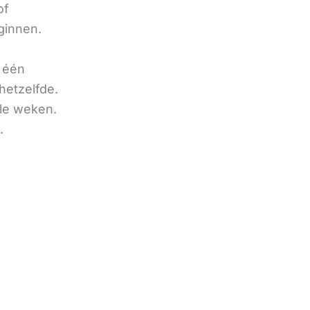
of
ginnen.
u één
hetzelfde.
ele weken.
.