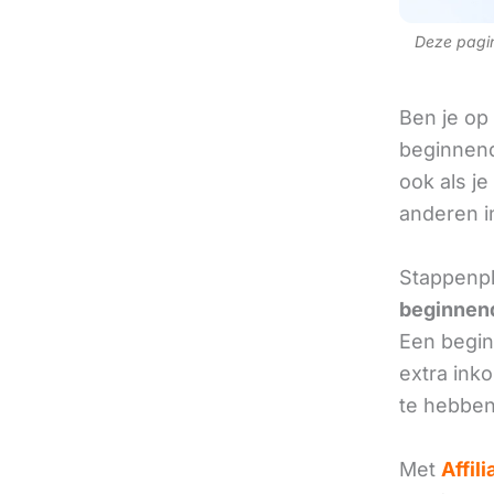
Deze pagina
Ben je op
beginnend
ook als je
anderen in
Stappenpl
beginnend
Een beginn
extra ink
te hebben
Met
Affil