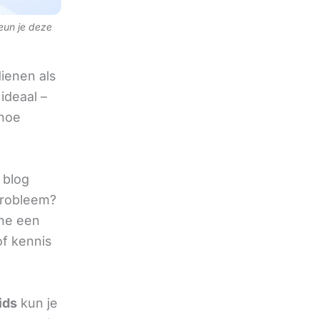
teun je deze
ienen als
ideaal –
 hoe
 blog
 probleem?
ine een
of kennis
ids
kun je