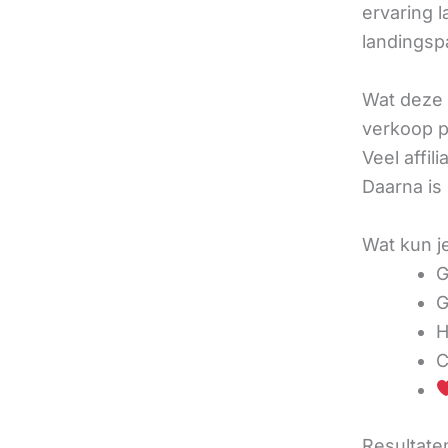
ervaring l
landingsp
Wat deze 
verkoop pe
Veel affi
Daarna is
Wat kun j
G
G
H
C
Resultaten