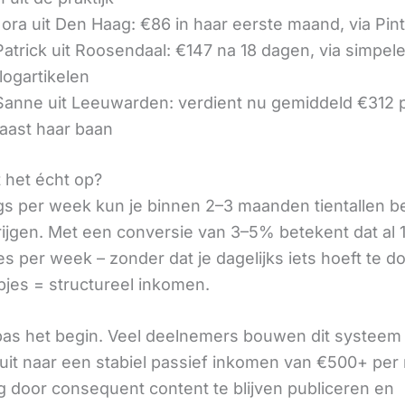
ora uit Den Haag: €86 in haar eerste maand, via Pin
 Patrick uit Roosendaal: €147 na 18 dagen, via simpel
logartikelen
 Sanne uit Leeuwarden: verdient nu gemiddeld €312
aast haar baan
t het écht op?
gs per week kun je binnen 2–3 maanden tientallen 
rijgen. Met een conversie van 3–5% betekent dat al 1
s per week – zonder dat je dagelijks iets hoeft te d
pjes = structureel inkomen.
 pas het begin. Veel deelnemers bouwen dit systeem 
it naar een stabiel passief inkomen van €500+ per
 door consequent content te blijven publiceren en