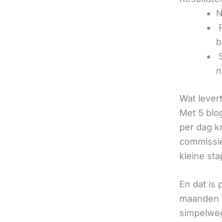
N
‍
b
‍
n
Wat lever
Met 5 blo
per dag k
commissie
kleine sta
En dat is
maanden u
simpelweg