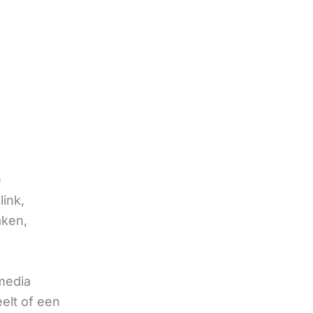
e
link,
aken,
 media
eelt of een