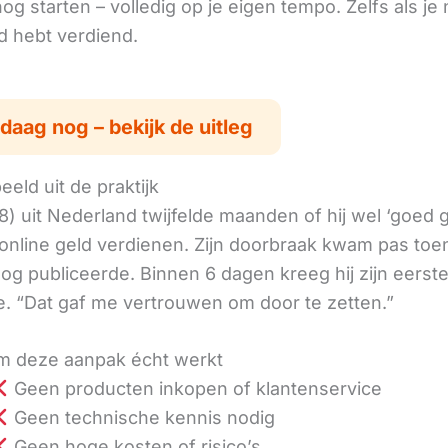
g starten – volledig op je eigen tempo. Zelfs als je 
ld hebt verdiend.
daag nog – bekijk de uitleg
eld uit de praktijk
8) uit Nederland twijfelde maanden of hij wel ‘goed
online geld verdienen. Zijn doorbraak kwam pas toen
log publiceerde. Binnen 6 dagen kreeg hij zijn eerst
. “Dat gaf me vertrouwen om door te zetten.”
 deze aanpak écht werkt
Geen producten inkopen of klantenservice
Geen technische kennis nodig
Geen hoge kosten of risico’s