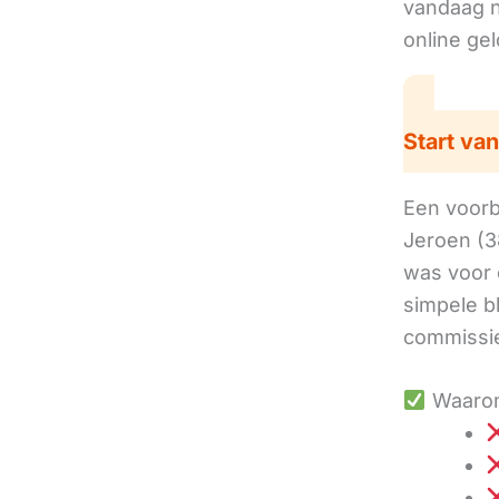
vandaag no
online ge
Start van
Een voorbe
Jeroen (3
was voor 
simpele b
commissie
Waarom