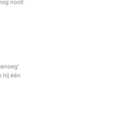
nog nooit
 genoeg’
 hij één
e