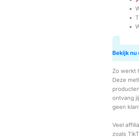
W
T
W
Bekijk nu 
Zo werkt 
Deze met
producten 
ontvang j
geen klan
Veel affil
zoals TikT