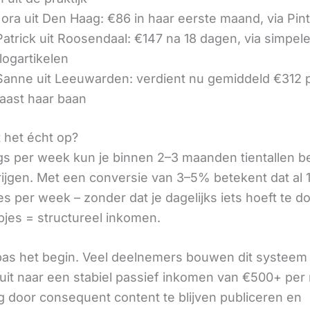
ora uit Den Haag: €86 in haar eerste maand, via Pin
 Patrick uit Roosendaal: €147 na 18 dagen, via simpel
logartikelen
 Sanne uit Leeuwarden: verdient nu gemiddeld €312
aast haar baan
t het écht op?
gs per week kun je binnen 2–3 maanden tientallen 
rijgen. Met een conversie van 3–5% betekent dat al 1
s per week – zonder dat je dagelijks iets hoeft te d
pjes = structureel inkomen.
 pas het begin. Veel deelnemers bouwen dit systeem 
it naar een stabiel passief inkomen van €500+ per
 door consequent content te blijven publiceren en