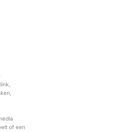
e
link,
aken,
 media
eelt of een