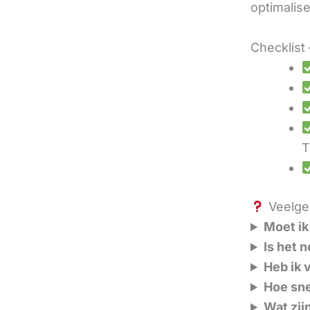
optimalis
Checklist 
T
Veelges
Moet ik
Is het 
Heb ik 
Hoe sne
Wat zij