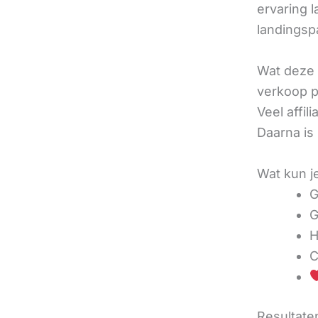
ervaring l
landingsp
Wat deze 
verkoop pe
Veel affi
Daarna is
Wat kun j
G
G
H
C
Resultaten