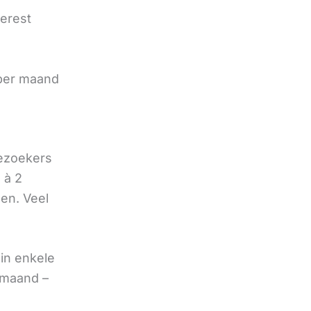
terest
e
 per maand
bezoekers
 à 2
oen. Veel
in enkele
 maand –