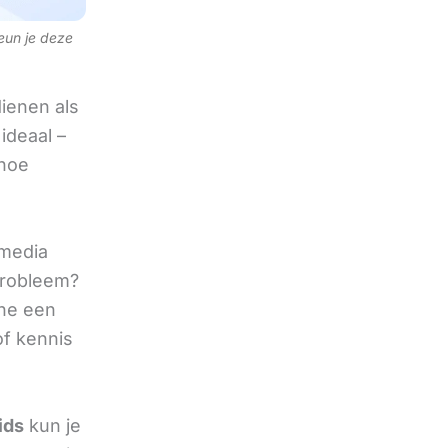
teun je deze
ienen als
ideaal –
 hoe
 media
 probleem?
ine een
of kennis
ids
kun je