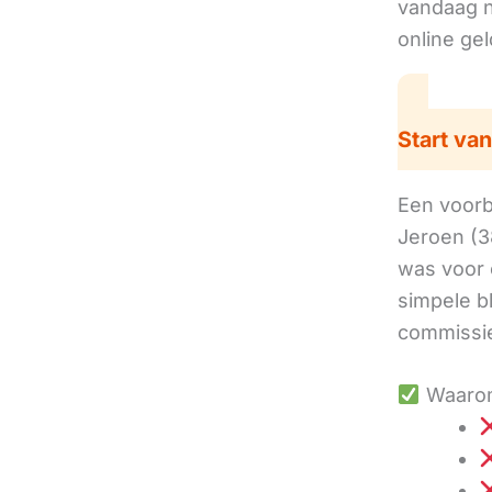
vandaag no
online ge
Start van
Een voorbe
Jeroen (3
was voor 
simpele b
commissie
Waarom