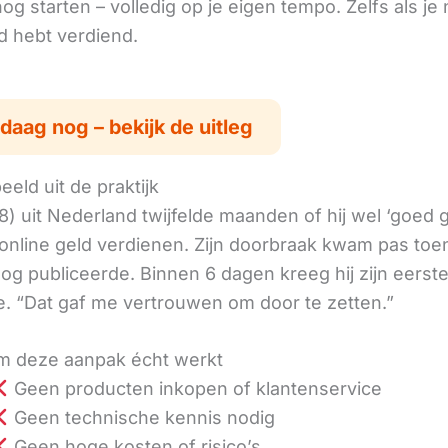
g starten – volledig op je eigen tempo. Zelfs als je 
ld hebt verdiend.
daag nog – bekijk de uitleg
eld uit de praktijk
8) uit Nederland twijfelde maanden of hij wel ‘goed
online geld verdienen. Zijn doorbraak kwam pas toen
log publiceerde. Binnen 6 dagen kreeg hij zijn eerst
. “Dat gaf me vertrouwen om door te zetten.”
 deze aanpak écht werkt
Geen producten inkopen of klantenservice
Geen technische kennis nodig
Geen hoge kosten of risico’s