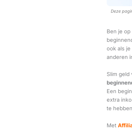
Deze pagina
Ben je op
beginnend
ook als je
anderen in
Slim geld
beginnend
Een beginn
extra ink
te hebben
Met
Affil