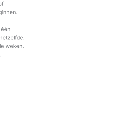
of
ginnen.
u één
hetzelfde.
ele weken.
.