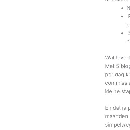
N
‍
b
‍
n
Wat lever
Met 5 blo
per dag k
commissie
kleine sta
En dat is
maanden u
simpelweg