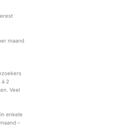
terest
e
 per maand
bezoekers
 à 2
oen. Veel
in enkele
 maand –