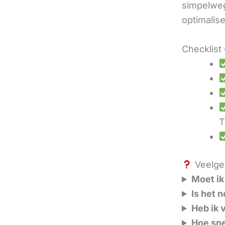
simpelweg
optimalis
Checklist 
T
Veelges
Moet ik
Is het 
Heb ik 
Hoe sne