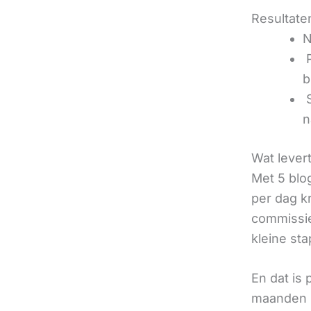
Resultaten
N
‍
b
‍
n
Wat lever
Met 5 blo
per dag k
commissie
kleine sta
En dat is
maanden u