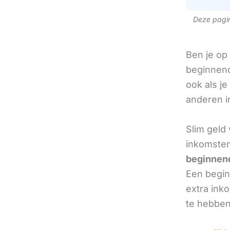
Deze pagina
Ben je op
beginnend
ook als je
anderen in
Slim geld
inkomste
beginnend
Een beginn
extra ink
te hebben