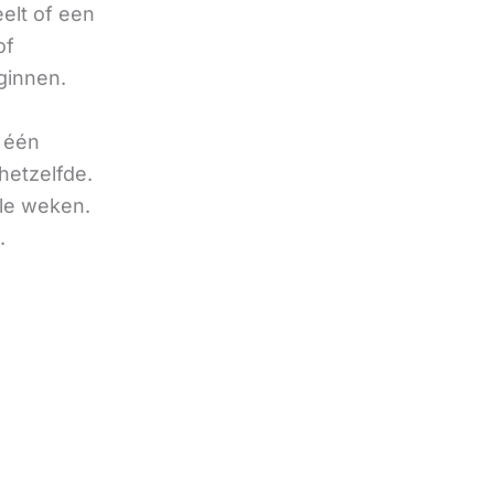
eelt of een
of
ginnen.
u één
hetzelfde.
ele weken.
.