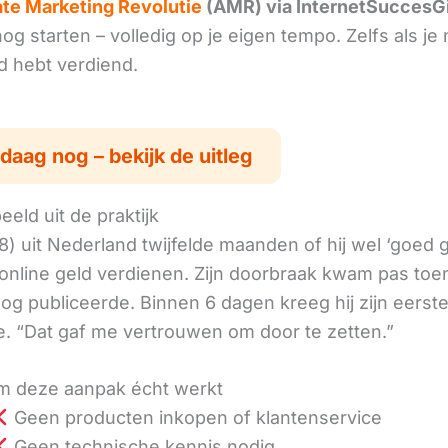
iate Marketing Revolutie
(AMR) via InternetSuccesG
g starten – volledig op je eigen tempo. Zelfs als je 
ld hebt verdiend.
daag nog – bekijk de uitleg
eld uit de praktijk
8) uit Nederland twijfelde maanden of hij wel ‘goed
online geld verdienen. Zijn doorbraak kwam pas toen
log publiceerde. Binnen 6 dagen kreeg hij zijn eerst
. “Dat gaf me vertrouwen om door te zetten.”
 deze aanpak écht werkt
Geen producten inkopen of klantenservice
Geen technische kennis nodig