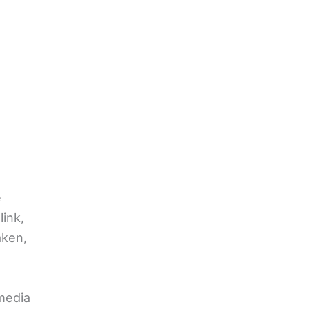
e
link,
aken,
 media