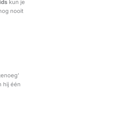
ids
kun je
nog nooit
 genoeg’
 hij één
e