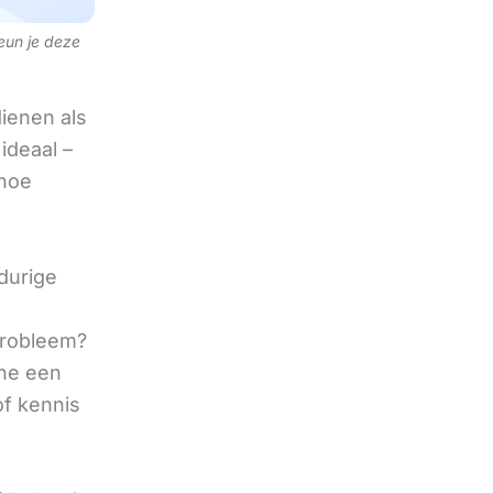
teun je deze
ienen als
ideaal –
 hoe
durige
 probleem?
ine een
of kennis