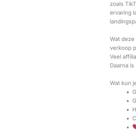
zoals TikT
ervaring l
landingsp
Wat deze 
verkoop pe
Veel affi
Daarna is
Wat kun j
G
G
H
C