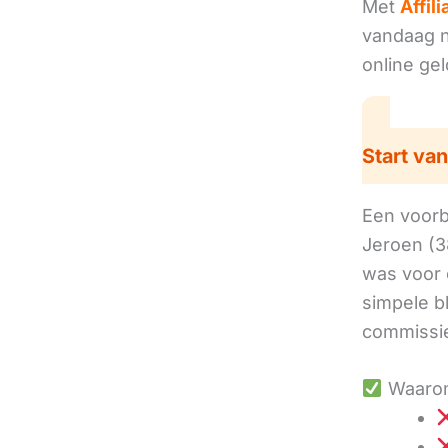
Met
Affil
vandaag no
online ge
Start van
Een voorbe
Jeroen (3
was voor 
simpele b
commissie
Waarom