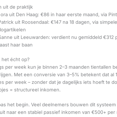
 uit de praktijk
ora uit Den Haag: €86 in haar eerste maand, via Pin
 Patrick uit Roosendaal: €147 na 18 dagen, via simpel
logartikelen
 Sanne uit Leeuwarden: verdient nu gemiddeld €312
aast haar baan
t het écht op?
gs per week kun je binnen 2–3 maanden tientallen 
rijgen. Met een conversie van 3–5% betekent dat al 1
s per week – zonder dat je dagelijks iets hoeft te d
pjes = structureel inkomen.
 pas het begin. Veel deelnemers bouwen dit systeem 
it naar een stabiel passief inkomen van €500+ per