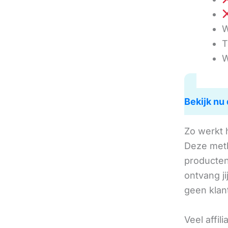
W
T
W
Bekijk nu 
Zo werkt 
Deze met
producten 
ontvang j
geen klan
Veel affil