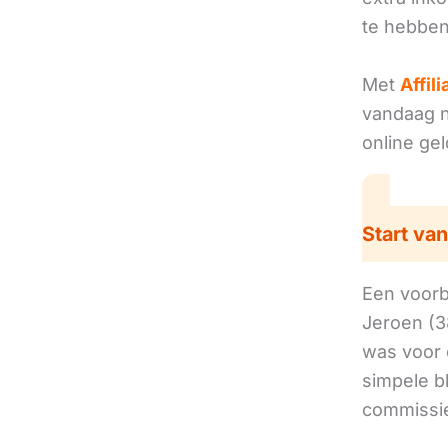
te hebben
Met
Affil
vandaag no
online ge
Start van
Een voorbe
Jeroen (3
was voor 
simpele b
commissie