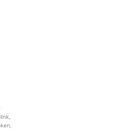
e
link,
aken,