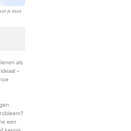
teun je deze
e
ienen als
ideaal –
 hoe
agen
 probleem?
ine een
of kennis