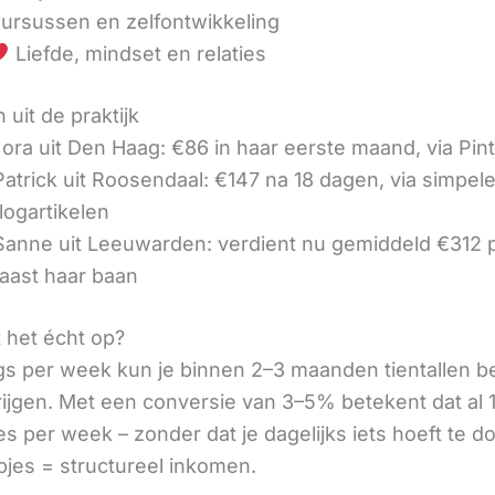
ursussen en zelfontwikkeling
Liefde, mindset en relaties
 uit de praktijk
ora uit Den Haag: €86 in haar eerste maand, via Pin
 Patrick uit Roosendaal: €147 na 18 dagen, via simpel
logartikelen
 Sanne uit Leeuwarden: verdient nu gemiddeld €312
aast haar baan
t het écht op?
gs per week kun je binnen 2–3 maanden tientallen 
rijgen. Met een conversie van 3–5% betekent dat al 1
s per week – zonder dat je dagelijks iets hoeft te d
pjes = structureel inkomen.