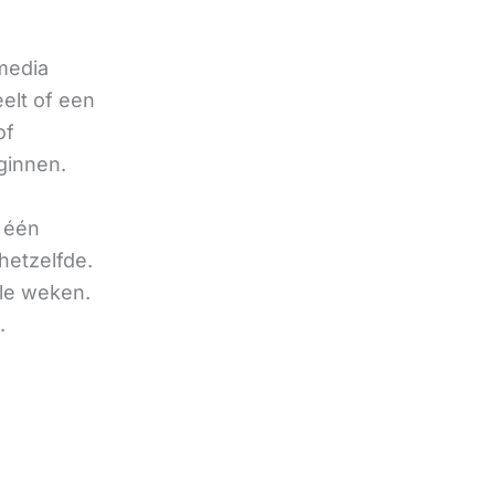
 media
eelt of een
of
ginnen.
u één
hetzelfde.
ele weken.
.