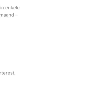
in enkele
 maand –
nterest,