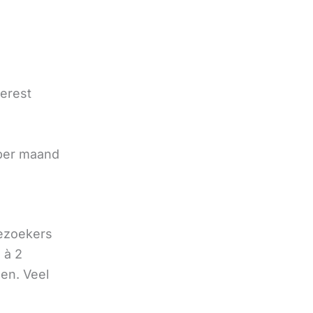
terest
e
 per maand
bezoekers
 à 2
oen. Veel