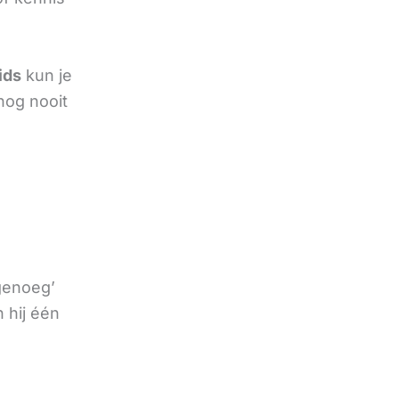
ids
kun je
nog nooit
 genoeg’
 hij één
e