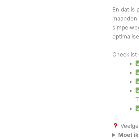
En dat is
maanden u
simpelweg
optimalis
Checklist 
T
Veelges
Moet ik