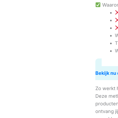
Waarom
W
T
W
Bekijk nu 
Zo werkt 
Deze met
producten 
ontvang j