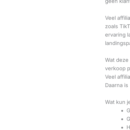
geen klan
Veel affil
zoals TikT
ervaring l
landingsp
Wat deze 
verkoop pe
Veel affi
Daarna is
Wat kun j
G
G
H