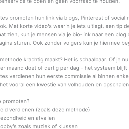
tenservice te doen en geen voorraad te houden.
iates promoten hun link via blogs, Pinterest of social
ok. Met korte video’s waarin je iets uitlegt, een tip d
aat zien, kun je mensen via je bio-link naar een blog 
agina sturen. Ook zonder volgers kun je hiermee be
methode krachtig maakt? Het is schaalbaar. Of je n
r maand doet of dertig per dag – het systeem blijft 
liates verdienen hun eerste commissie al binnen enk
 het vooral een kwestie van volhouden en opschalen
e promoten?
eld verdienen (zoals deze methode)
ezondheid en afvallen
obby’s zoals muziek of klussen