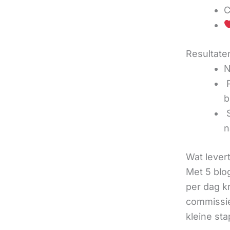
C
Resultaten
N
‍
b
‍
n
Wat lever
Met 5 blo
per dag k
commissie
kleine sta