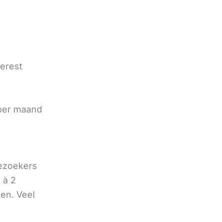
terest
e
 per maand
bezoekers
 à 2
oen. Veel