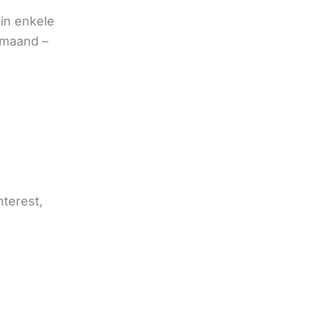
in enkele
 maand –
nterest,