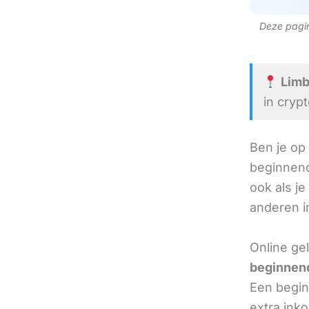
Deze pagina
Limb
in cryp
Ben je op
beginnend
ook als je
anderen in
Online ge
beginnend
Een beginn
extra ink