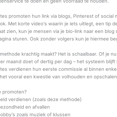
tenservice te doen en geen voorraad te houden.
iates promoten hun link via blogs, Pinterest of social
ok. Met korte video’s waarin je iets uitlegt, een tip d
aat zien, kun je mensen via je bio-link naar een blog 
agina sturen. Ook zonder volgers kun je hiermee be
methode krachtig maakt? Het is schaalbaar. Of je n
r maand doet of dertig per dag – het systeem blijft 
liates verdienen hun eerste commissie al binnen enk
 het vooral een kwestie van volhouden en opschalen
e promoten?
eld verdienen (zoals deze methode)
ezondheid en afvallen
obby’s zoals muziek of klussen