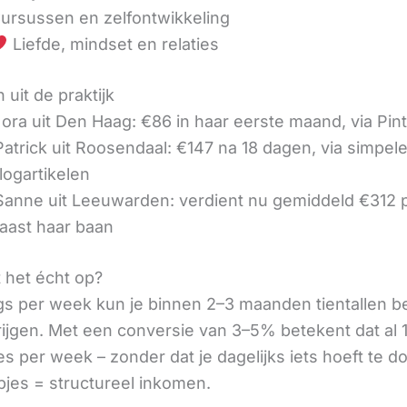
ursussen en zelfontwikkeling
Liefde, mindset en relaties
 uit de praktijk
ora uit Den Haag: €86 in haar eerste maand, via Pin
 Patrick uit Roosendaal: €147 na 18 dagen, via simpel
logartikelen
 Sanne uit Leeuwarden: verdient nu gemiddeld €312
aast haar baan
t het écht op?
gs per week kun je binnen 2–3 maanden tientallen 
rijgen. Met een conversie van 3–5% betekent dat al 1
s per week – zonder dat je dagelijks iets hoeft te d
pjes = structureel inkomen.