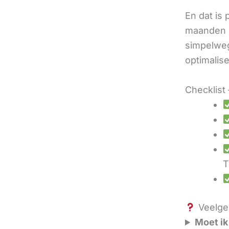
En dat is
maanden u
simpelweg
optimalis
Checklist 
T
Veelges
Moet ik