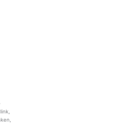
e
link,
aken,