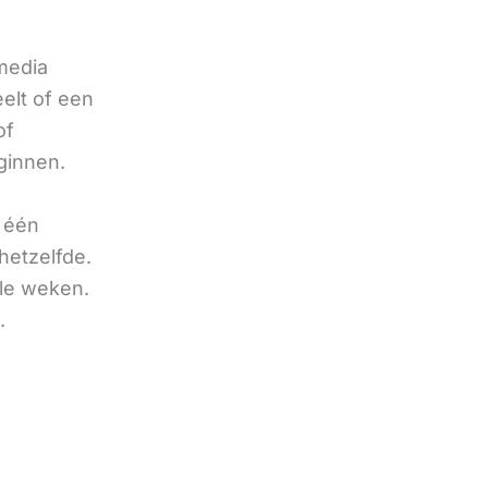
 media
eelt of een
of
ginnen.
u één
hetzelfde.
ele weken.
.