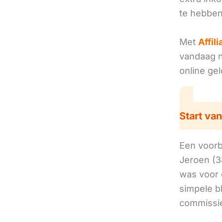
te hebben
Met
Affil
vandaag no
online ge
Start van
Een voorbe
Jeroen (3
was voor 
simpele b
commissie