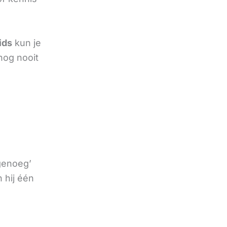
ids
kun je
nog nooit
 genoeg’
 hij één
e