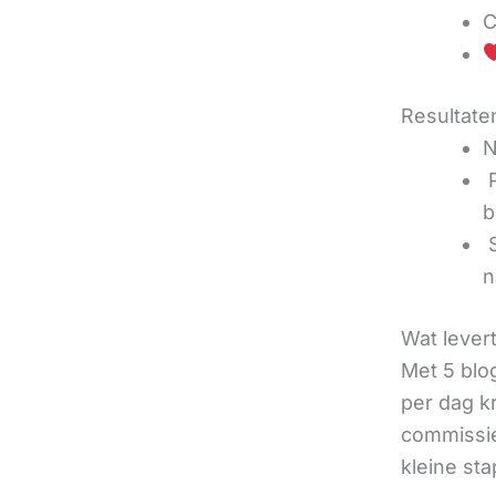
C
Resultaten
N
‍
b
‍
n
Wat lever
Met 5 blo
per dag k
commissie
kleine sta