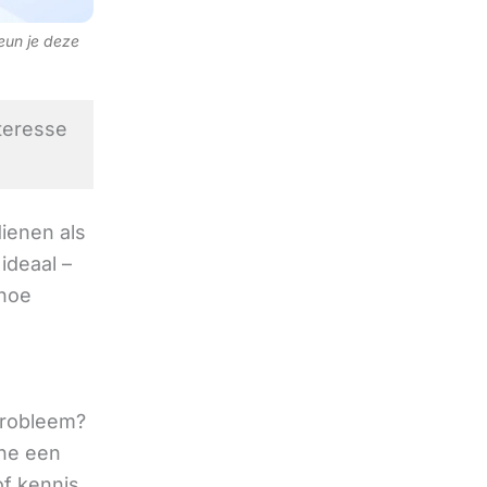
teun je deze
teresse
ienen als
ideaal –
 hoe
 probleem?
ine een
of kennis