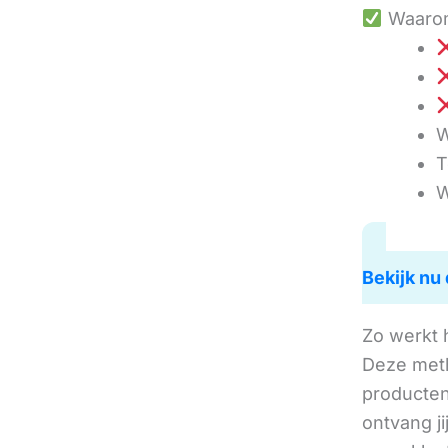
Waarom
W
T
W
Bekijk nu 
Zo werkt 
Deze met
producten 
ontvang j