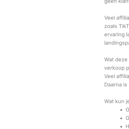
geen klan
Veel affil
zoals TikT
ervaring l
landingsp
Wat deze 
verkoop pe
Veel affi
Daarna is
Wat kun j
G
G
H