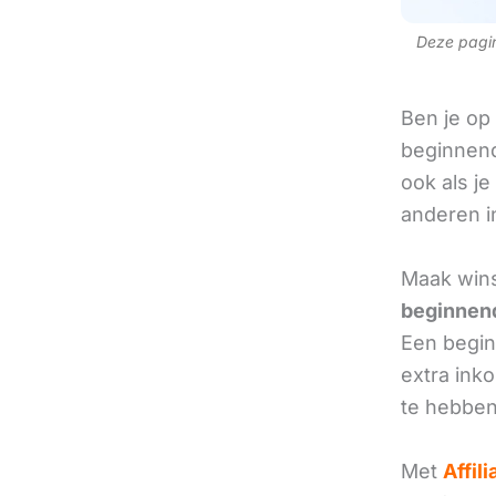
Deze pagina
Ben je op
beginnend
ook als je
anderen in
Maak wins
beginnend
Een beginn
extra ink
te hebben
Met
Affil