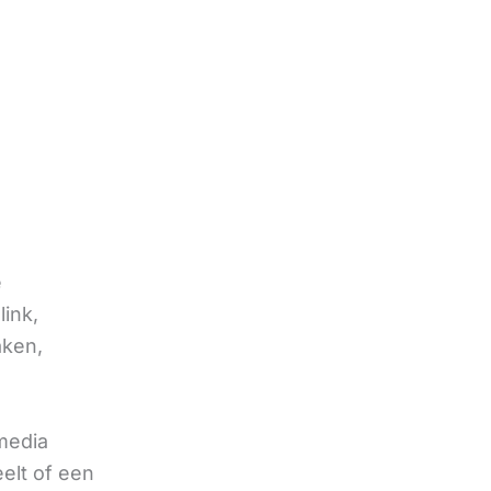
e
link,
aken,
 media
eelt of een