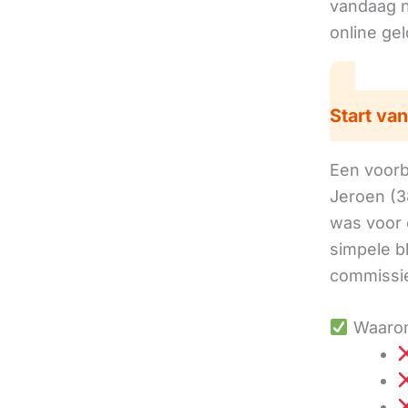
vandaag no
online ge
Start van
Een voorbe
Jeroen (3
was voor 
simpele b
commissie
Waarom