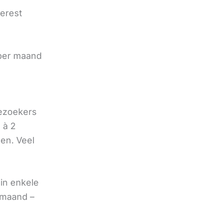
terest
e
 per maand
bezoekers
 à 2
oen. Veel
in enkele
 maand –