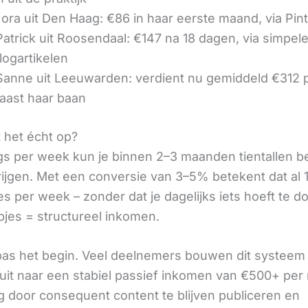
ora uit Den Haag: €86 in haar eerste maand, via Pin
 Patrick uit Roosendaal: €147 na 18 dagen, via simpel
logartikelen
 Sanne uit Leeuwarden: verdient nu gemiddeld €312
aast haar baan
t het écht op?
gs per week kun je binnen 2–3 maanden tientallen 
rijgen. Met een conversie van 3–5% betekent dat al 1
s per week – zonder dat je dagelijks iets hoeft te d
pjes = structureel inkomen.
 pas het begin. Veel deelnemers bouwen dit systeem 
it naar een stabiel passief inkomen van €500+ per
 door consequent content te blijven publiceren en