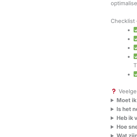
optimalis
Checklist 
T
Veelges
Moet ik
Is het 
Heb ik 
Hoe sne
Wat zij