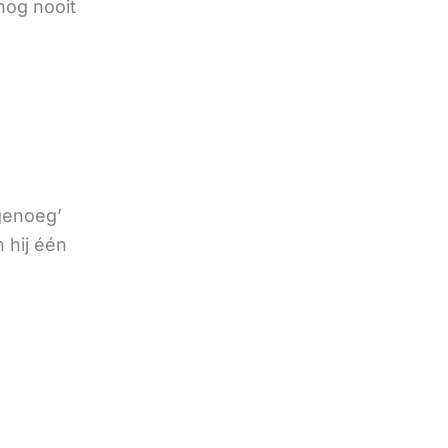
nog nooit
 genoeg’
 hij één
e