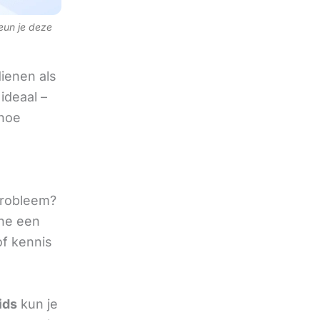
teun je deze
ienen als
ideaal –
 hoe
 probleem?
ine een
of kennis
ids
kun je