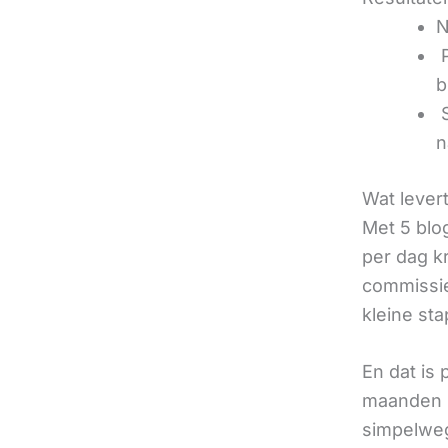
N
‍
b
‍
n
Wat lever
Met 5 blo
per dag k
commissie
kleine sta
En dat is
maanden u
simpelweg