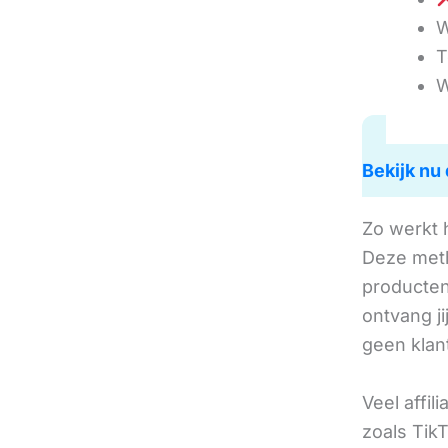
W
T
W
Bekijk nu 
Zo werkt 
Deze met
producten 
ontvang j
geen klan
Veel affil
zoals TikT