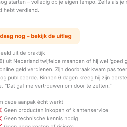
g starten – volledig op je eigen tempo. Zelfs als je 
ld hebt verdiend.
daag nog – bekijk de uitleg
eld uit de praktijk
8) uit Nederland twijfelde maanden of hij wel ‘goed
online geld verdienen. Zijn doorbraak kwam pas toen
log publiceerde. Binnen 6 dagen kreeg hij zijn eerst
. “Dat gaf me vertrouwen om door te zetten.”
 deze aanpak écht werkt
Geen producten inkopen of klantenservice
Geen technische kennis nodig
Geen hoge kosten of risico’s