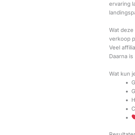
ervaring l
landingsp
Wat deze 
verkoop pe
Veel affi
Daarna is
Wat kun j
G
G
H
C
Resultaten