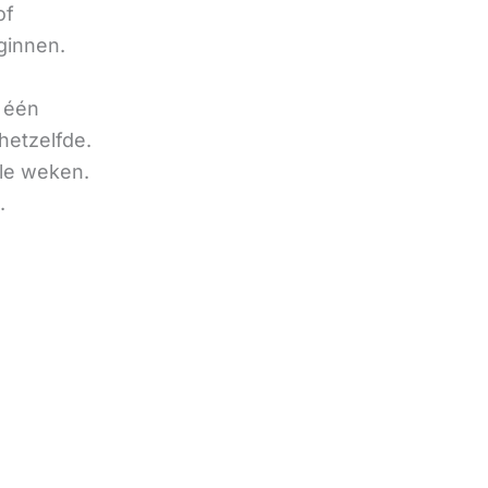
of
ginnen.
u één
hetzelfde.
ele weken.
.