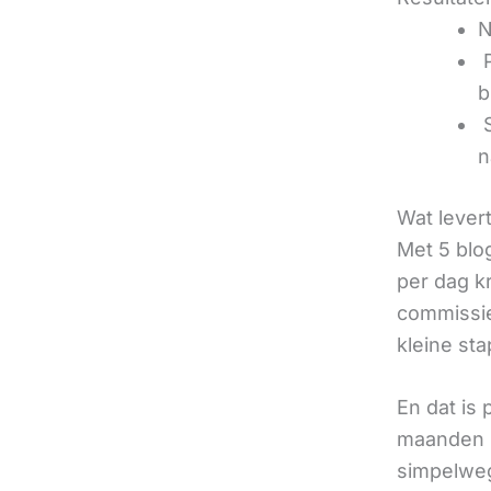
N
‍
b
‍
n
Wat lever
Met 5 blo
per dag k
commissie
kleine sta
En dat is
maanden u
simpelweg