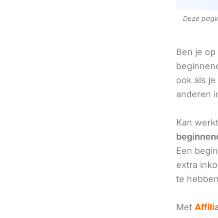
Deze pagina
Ben je op
beginnend
ook als je
anderen in
Kan werkt
beginnend
Een beginn
extra ink
te hebben
Met
Affil