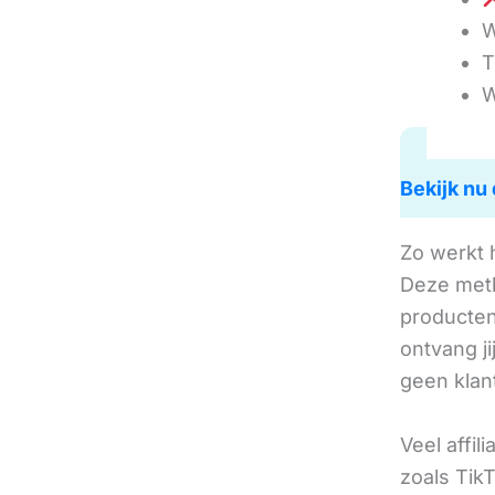
W
T
W
Bekijk nu 
Zo werkt 
Deze met
producten 
ontvang j
geen klan
Veel affil
zoals TikT