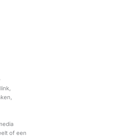
e
link,
aken,
 media
eelt of een