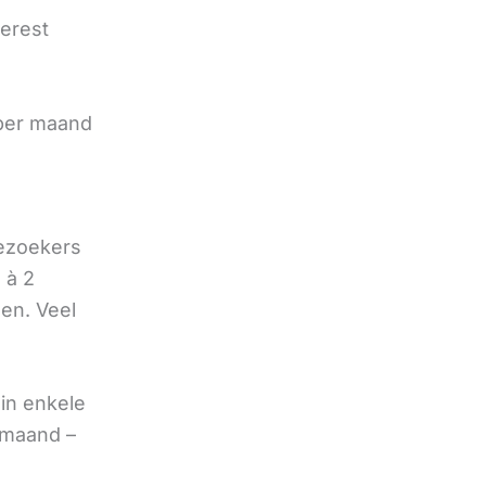
terest
e
 per maand
bezoekers
 à 2
oen. Veel
in enkele
 maand –