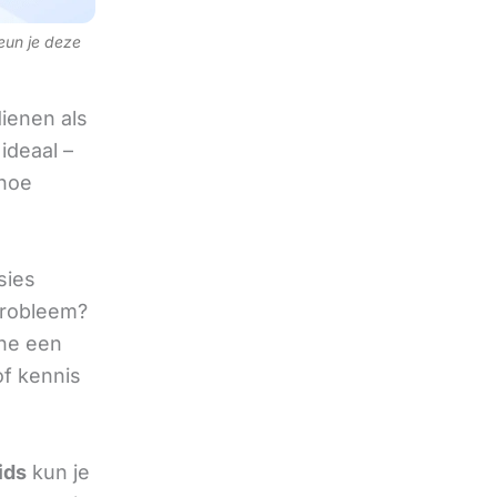
teun je deze
ienen als
ideaal –
 hoe
sies
 probleem?
ine een
of kennis
ids
kun je