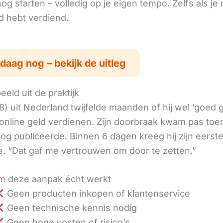
g starten – volledig op je eigen tempo. Zelfs als je 
ld hebt verdiend.
daag nog – bekijk de uitleg
eld uit de praktijk
8) uit Nederland twijfelde maanden of hij wel ‘goed
online geld verdienen. Zijn doorbraak kwam pas toen
log publiceerde. Binnen 6 dagen kreeg hij zijn eerst
. “Dat gaf me vertrouwen om door te zetten.”
 deze aanpak écht werkt
Geen producten inkopen of klantenservice
Geen technische kennis nodig
Geen hoge kosten of risico’s