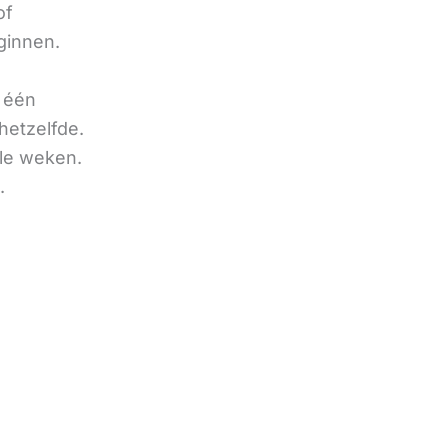
of
ginnen.
u één
hetzelfde.
ele weken.
.