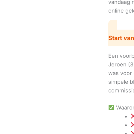
vandaag no
online ge
Start van
Een voorbe
Jeroen (3
was voor 
simpele b
commissie
Waarom