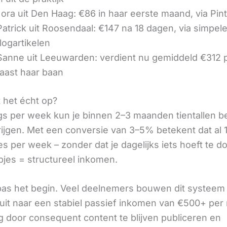
ora uit Den Haag: €86 in haar eerste maand, via Pin
 Patrick uit Roosendaal: €147 na 18 dagen, via simpel
logartikelen
 Sanne uit Leeuwarden: verdient nu gemiddeld €312
aast haar baan
t het écht op?
gs per week kun je binnen 2–3 maanden tientallen 
rijgen. Met een conversie van 3–5% betekent dat al 1
s per week – zonder dat je dagelijks iets hoeft te d
pjes = structureel inkomen.
 pas het begin. Veel deelnemers bouwen dit systeem 
it naar een stabiel passief inkomen van €500+ per
 door consequent content te blijven publiceren en