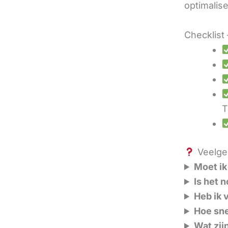
optimalis
Checklist 
T
Veelges
Moet ik
Is het 
Heb ik 
Hoe sne
Wat zij