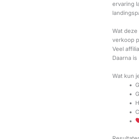
ervaring l
landingsp
Wat deze 
verkoop pe
Veel affi
Daarna is
Wat kun j
G
G
H
C
Resultaten