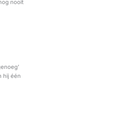
nog nooit
 genoeg’
 hij één
e