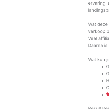
ervaring l
landingsp
Wat deze 
verkoop pe
Veel affi
Daarna is
Wat kun j
G
G
H
C
Resultaten