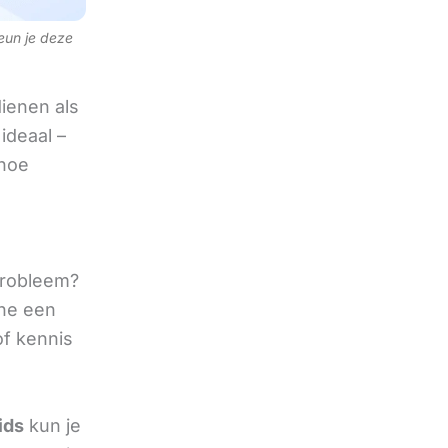
teun je deze
ienen als
ideaal –
 hoe
 probleem?
ine een
of kennis
ids
kun je