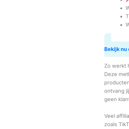
W
T
W
Bekijk nu 
Zo werkt 
Deze met
producten 
ontvang j
geen klan
Veel affil
zoals TikT