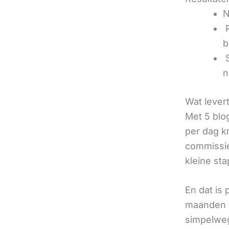
N
‍
b
‍
n
Wat lever
Met 5 blo
per dag k
commissie
kleine sta
En dat is
maanden u
simpelweg