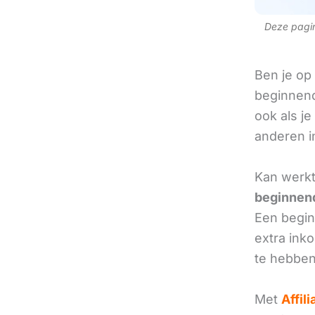
Deze pagina
Ben je op
beginnend
ook als je
anderen in
Kan werkt
beginnend
Een beginn
extra ink
te hebben
Met
Affil