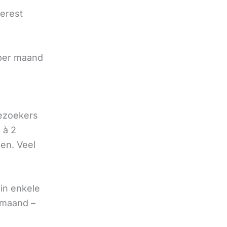
terest
e
 per maand
bezoekers
 à 2
oen. Veel
in enkele
 maand –