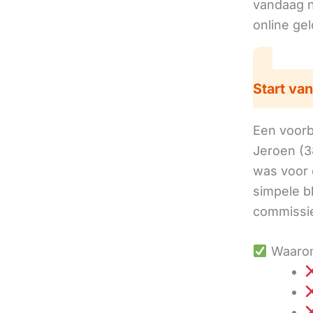
vandaag no
online ge
Start van
Een voorbe
Jeroen (3
was voor 
simpele b
commissie
Waarom