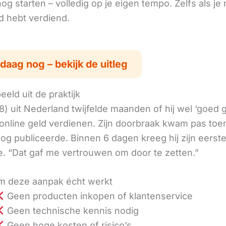
g starten – volledig op je eigen tempo. Zelfs als je 
ld hebt verdiend.
daag nog – bekijk de uitleg
eld uit de praktijk
8) uit Nederland twijfelde maanden of hij wel ‘goed
online geld verdienen. Zijn doorbraak kwam pas toen
log publiceerde. Binnen 6 dagen kreeg hij zijn eerst
. “Dat gaf me vertrouwen om door te zetten.”
 deze aanpak écht werkt
Geen producten inkopen of klantenservice
Geen technische kennis nodig
Geen hoge kosten of risico’s