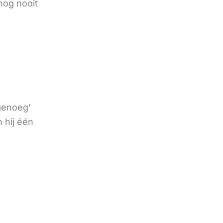
nog nooit
 genoeg’
 hij één
e