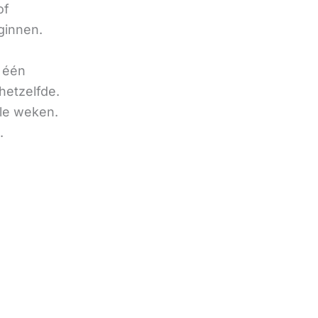
of
ginnen.
u één
hetzelfde.
ele weken.
.