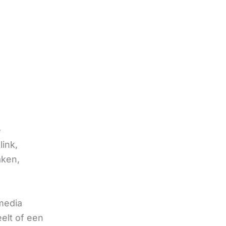
e
link,
aken,
 media
eelt of een