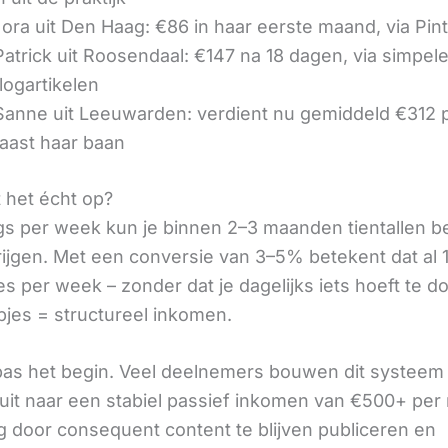
ora uit Den Haag: €86 in haar eerste maand, via Pin
 Patrick uit Roosendaal: €147 na 18 dagen, via simpel
logartikelen
 Sanne uit Leeuwarden: verdient nu gemiddeld €312
aast haar baan
t het écht op?
gs per week kun je binnen 2–3 maanden tientallen 
rijgen. Met een conversie van 3–5% betekent dat al 1
s per week – zonder dat je dagelijks iets hoeft te d
pjes = structureel inkomen.
 pas het begin. Veel deelnemers bouwen dit systeem 
it naar een stabiel passief inkomen van €500+ per
 door consequent content te blijven publiceren en