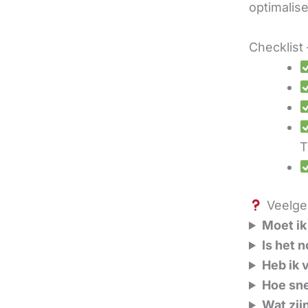
optimalis
Checklist 
T
Veelges
Moet ik
Is het 
Heb ik 
Hoe sne
Wat zij