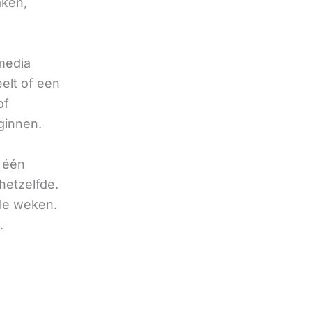
aken,
 media
eelt of een
of
ginnen.
u één
hetzelfde.
ele weken.
.