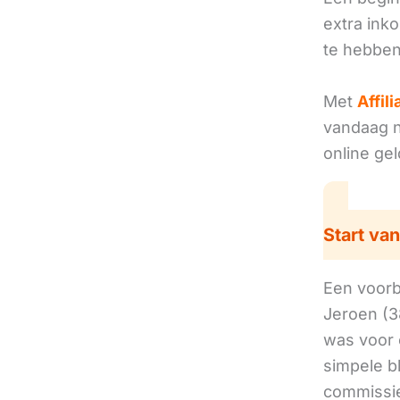
extra ink
te hebben
Met
Affil
vandaag no
online ge
Start van
Een voorbe
Jeroen (3
was voor 
simpele b
commissie