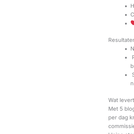
H
C
Resultaten
N
‍
b
‍
n
Wat lever
Met 5 blo
per dag k
commissie