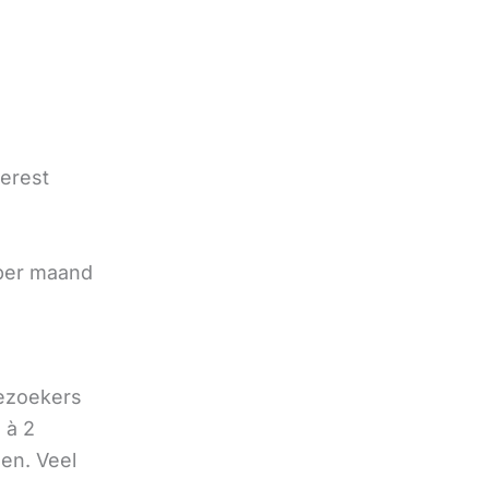
terest
e
 per maand
bezoekers
 à 2
oen. Veel