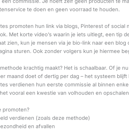
ij een commissie. Je hoeft zelf geen producten te m
tenservice te doen en geen voorraad te houden.
iates promoten hun link via blogs, Pinterest of social
ok. Met korte video’s waarin je iets uitlegt, een tip d
aat zien, kun je mensen via je bio-link naar een blog 
agina sturen. Ook zonder volgers kun je hiermee be
methode krachtig maakt? Het is schaalbaar. Of je n
r maand doet of dertig per dag – het systeem blijft 
liates verdienen hun eerste commissie al binnen enk
 het vooral een kwestie van volhouden en opschalen
e promoten?
eld verdienen (zoals deze methode)
ezondheid en afvallen