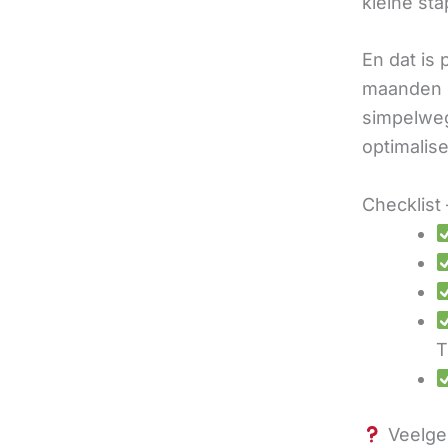
kleine sta
En dat is
maanden u
simpelweg
optimalis
Checklist 
T
Veelges