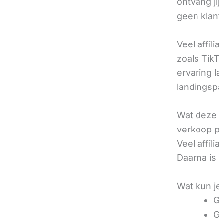
ontvang j
geen klan
Veel affil
zoals TikT
ervaring l
landingsp
Wat deze 
verkoop pe
Veel affi
Daarna is
Wat kun j
G
G