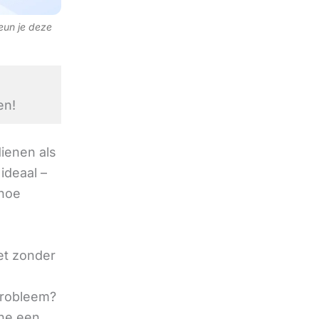
teun je deze
en!
ienen als
ideaal –
 hoe
et zonder
 probleem?
ine een