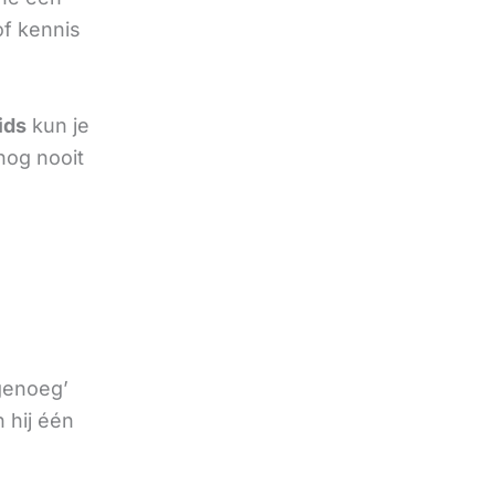
of kennis
ids
kun je
nog nooit
 genoeg’
 hij één
e