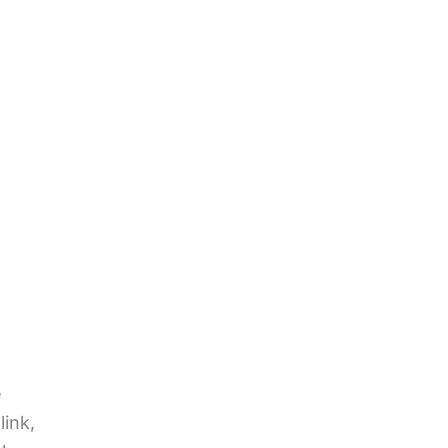
e
link,