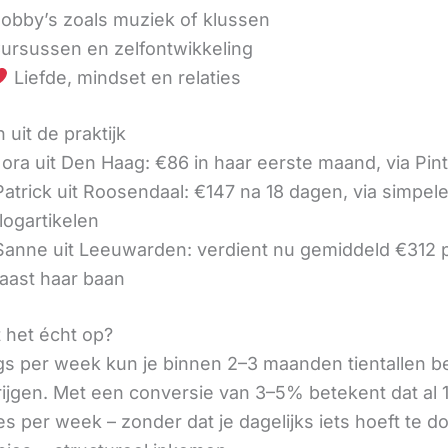
obby’s zoals muziek of klussen
ursussen en zelfontwikkeling
Liefde, mindset en relaties
 uit de praktijk
ora uit Den Haag: €86 in haar eerste maand, via Pin
 Patrick uit Roosendaal: €147 na 18 dagen, via simpel
logartikelen
 Sanne uit Leeuwarden: verdient nu gemiddeld €312
aast haar baan
t het écht op?
gs per week kun je binnen 2–3 maanden tientallen 
rijgen. Met een conversie van 3–5% betekent dat al 1
s per week – zonder dat je dagelijks iets hoeft te d