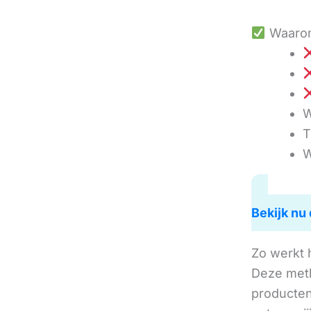
Waarom
W
T
W
Bekijk nu 
Zo werkt 
Deze metho
producten 