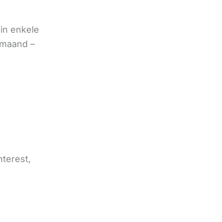
in enkele
 maand –
nterest,