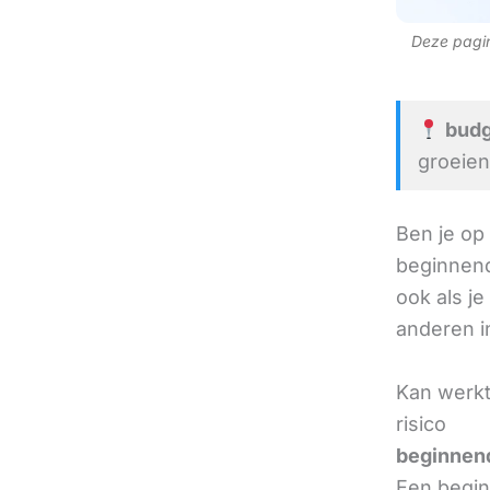
Deze pagina
budge
groeien
Ben je op
beginnend
ook als je
anderen in
Kan werkt
risico
beginnend
Een beginn