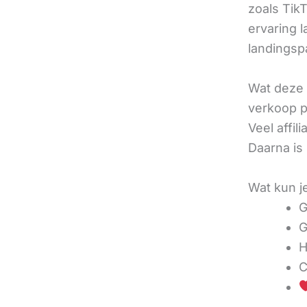
zoals TikT
ervaring l
landingsp
Wat deze 
verkoop pe
Veel affi
Daarna is
Wat kun j
G
G
H
C