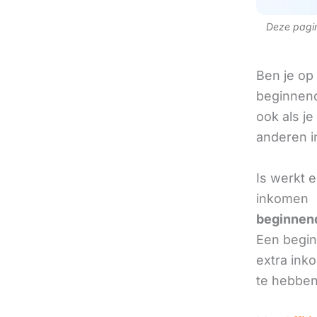
Deze pagina
Ben je op
beginnend
ook als je
anderen in
Is werkt 
inkomen
beginnend
Een beginn
extra ink
te hebben