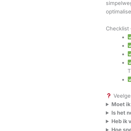
simpelweg
optimalis
Checklist 
T
Veelges
Moet ik
Is het 
Heb ik 
Hoe sne