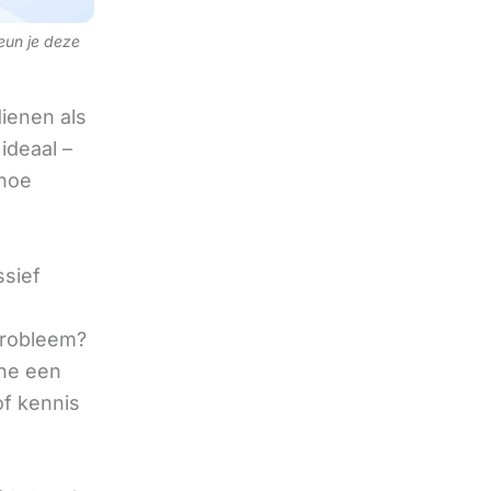
teun je deze
ienen als
ideaal –
 hoe
ssief
 probleem?
ine een
of kennis