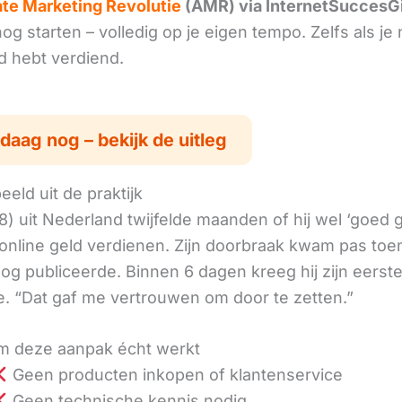
iate Marketing Revolutie
(AMR) via InternetSuccesG
g starten – volledig op je eigen tempo. Zelfs als je 
ld hebt verdiend.
daag nog – bekijk de uitleg
eld uit de praktijk
8) uit Nederland twijfelde maanden of hij wel ‘goed
online geld verdienen. Zijn doorbraak kwam pas toen
log publiceerde. Binnen 6 dagen kreeg hij zijn eerst
. “Dat gaf me vertrouwen om door te zetten.”
 deze aanpak écht werkt
Geen producten inkopen of klantenservice
Geen technische kennis nodig