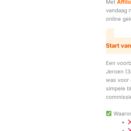
Met
Affil
vandaag no
online ge
Start van
Een voorbe
Jeroen (3
was voor 
simpele b
commissie
Waarom