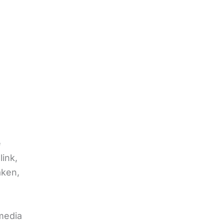
e
link,
aken,
 media