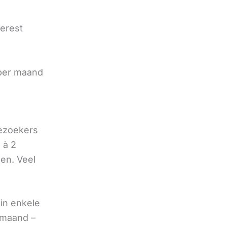
terest
e
 per maand
bezoekers
 à 2
oen. Veel
in enkele
 maand –