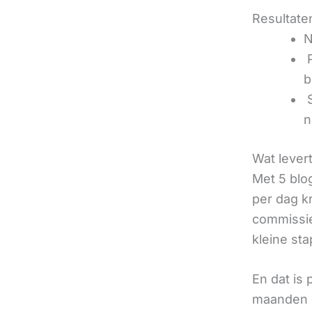
Resultaten
N
‍
b
‍
n
Wat lever
Met 5 blo
per dag k
commissie
kleine sta
En dat is
maanden u