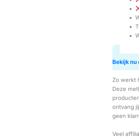
W
T
W
Bekijk nu 
Zo werkt 
Deze met
producten 
ontvang j
geen klan
Veel affil