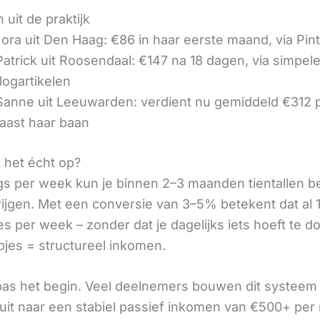
 uit de praktijk
ora uit Den Haag: €86 in haar eerste maand, via Pin
 Patrick uit Roosendaal: €147 na 18 dagen, via simpel
logartikelen
 Sanne uit Leeuwarden: verdient nu gemiddeld €312
aast haar baan
t het écht op?
gs per week kun je binnen 2–3 maanden tientallen 
rijgen. Met een conversie van 3–5% betekent dat al 1
s per week – zonder dat je dagelijks iets hoeft te d
pjes = structureel inkomen.
 pas het begin. Veel deelnemers bouwen dit systeem 
it naar een stabiel passief inkomen van €500+ per