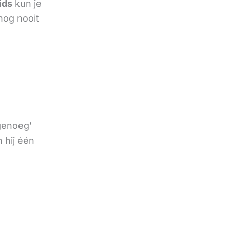
ids
kun je
nog nooit
 genoeg’
 hij één
e