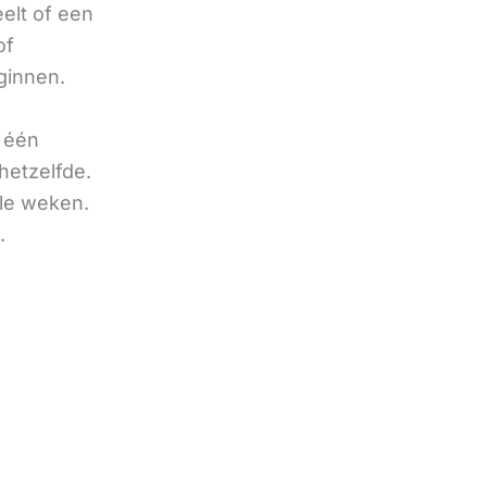
eelt of een
of
ginnen.
u één
hetzelfde.
ele weken.
.