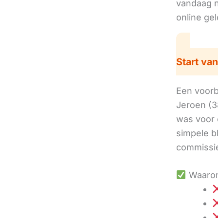
vandaag no
online ge
Start van
Een voorbe
Jeroen (3
was voor 
simpele b
commissie
Waarom