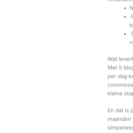
N
‍
b
‍
n
Wat lever
Met 5 blo
per dag k
commissie
kleine sta
En dat is
maanden u
simpelweg