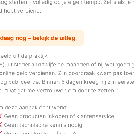
g starten – volledig op je eigen tempo. Zelfs als je 
ld hebt verdiend.
daag nog – bekijk de uitleg
eld uit de praktijk
8) uit Nederland twijfelde maanden of hij wel ‘goed
online geld verdienen. Zijn doorbraak kwam pas toen
log publiceerde. Binnen 6 dagen kreeg hij zijn eerst
. “Dat gaf me vertrouwen om door te zetten.”
 deze aanpak écht werkt
Geen producten inkopen of klantenservice
Geen technische kennis nodig
Geen hoge kosten of risico’s