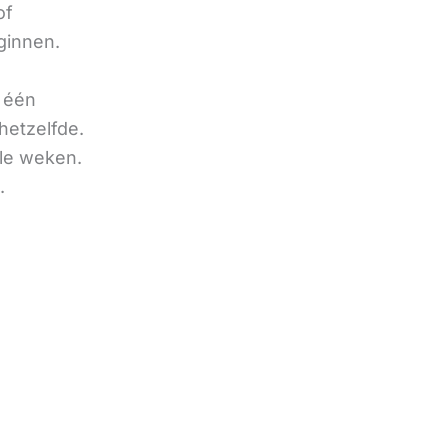
of
ginnen.
u één
hetzelfde.
ele weken.
.