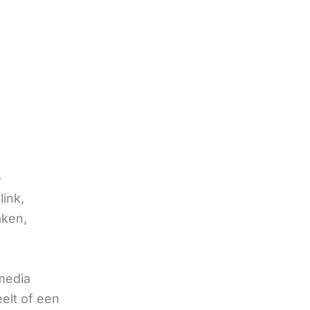
e
link,
aken,
 media
eelt of een