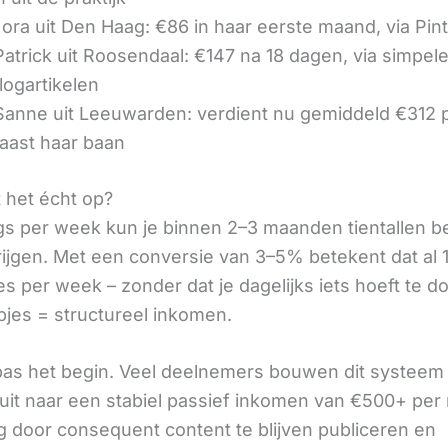
ora uit Den Haag: €86 in haar eerste maand, via Pin
 Patrick uit Roosendaal: €147 na 18 dagen, via simpel
logartikelen
 Sanne uit Leeuwarden: verdient nu gemiddeld €312
aast haar baan
t het écht op?
gs per week kun je binnen 2–3 maanden tientallen 
rijgen. Met een conversie van 3–5% betekent dat al 1
s per week – zonder dat je dagelijks iets hoeft te d
pjes = structureel inkomen.
 pas het begin. Veel deelnemers bouwen dit systeem 
it naar een stabiel passief inkomen van €500+ per
 door consequent content te blijven publiceren en