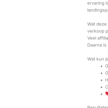
ervaring l
landingsp
Wat deze 
verkoop pe
Veel affi
Daarna is
Wat kun j
G
G
H
C
Resultaten