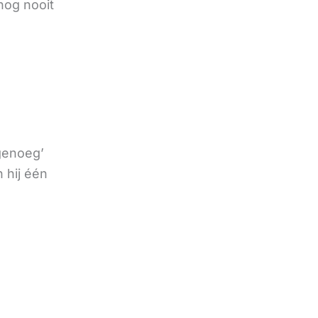
nog nooit
 genoeg’
 hij één
e