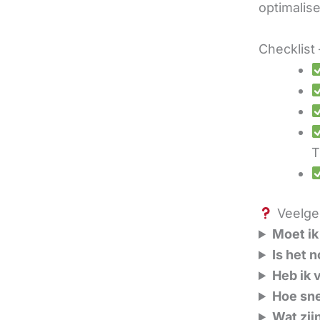
optimalis
Checklist 
T
Veelges
Moet ik
Is het 
Heb ik 
Hoe sne
Wat zij