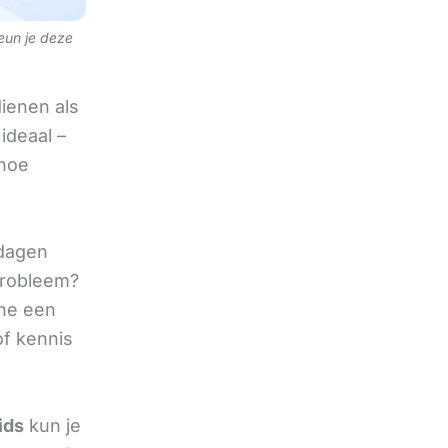
teun je deze
ienen als
ideaal –
 hoe
 dagen
 probleem?
ine een
of kennis
ids
kun je