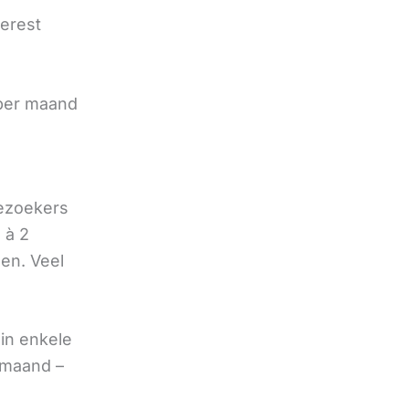
terest
e
 per maand
bezoekers
 à 2
oen. Veel
in enkele
 maand –