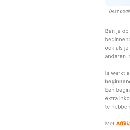
Deze pagina
Ben je op
beginnend
ook als je
anderen in
Is werkt 
beginnend
Een beginn
extra ink
te hebben
Met
Affil