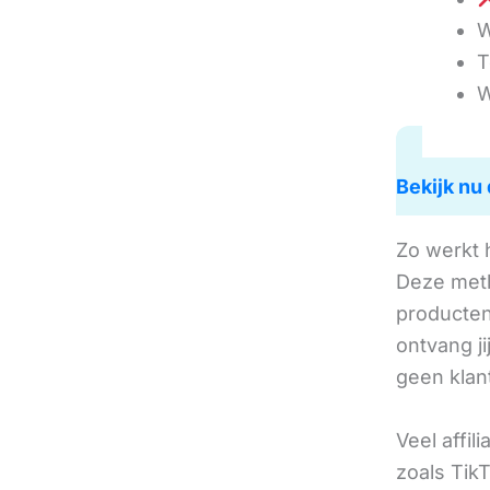
W
T
W
Bekijk nu 
Zo werkt 
Deze met
producten 
ontvang j
geen klan
Veel affil
zoals TikT