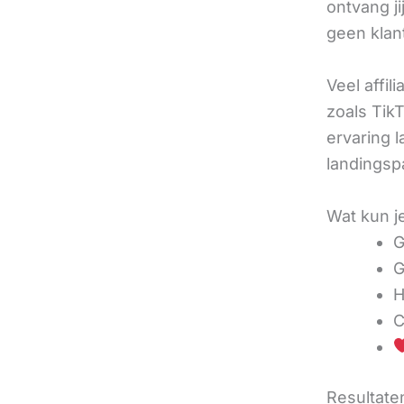
ontvang j
geen klan
Veel affil
zoals TikT
ervaring l
landingsp
Wat kun j
G
G
H
C
Resultaten