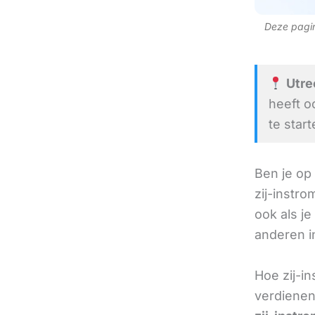
Deze pagina
Utrec
heeft o
te start
Ben je op
zij-instr
ook als je
anderen in
Hoe zij-i
verdienen