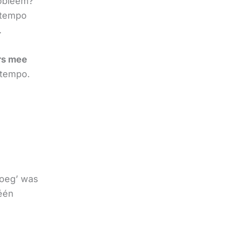
robleem?
 tempo
.
rs mee
 tempo.
noeg’ was
 één
e