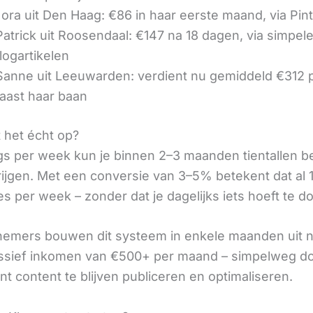
ora uit Den Haag: €86 in haar eerste maand, via Pin
 Patrick uit Roosendaal: €147 na 18 dagen, via simpel
logartikelen
 Sanne uit Leeuwarden: verdient nu gemiddeld €312
aast haar baan
t het écht op?
gs per week kun je binnen 2–3 maanden tientallen 
rijgen. Met een conversie van 3–5% betekent dat al 1
s per week – zonder dat je dagelijks iets hoeft te d
nemers bouwen dit systeem in enkele maanden uit 
assief inkomen van €500+ per maand – simpelweg d
t content te blijven publiceren en optimaliseren.