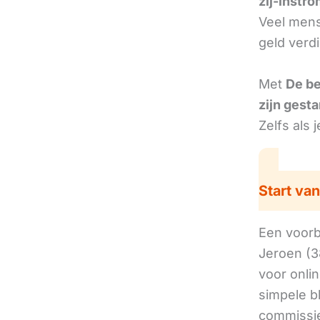
zij-instr
Veel mens
geld verd
Met
De b
zijn gesta
Zelfs als 
Start van
Een voorbe
Jeroen (3
voor onli
simpele b
commissie