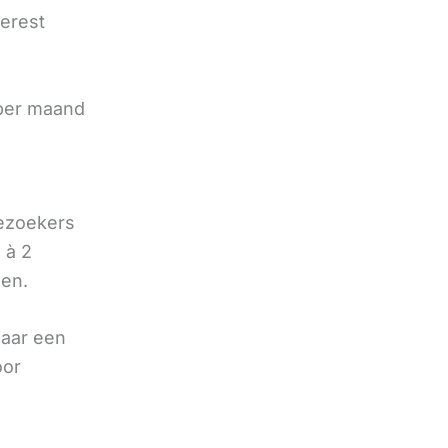
terest
e
 per maand
bezoekers
 à 2
oen.
naar een
oor