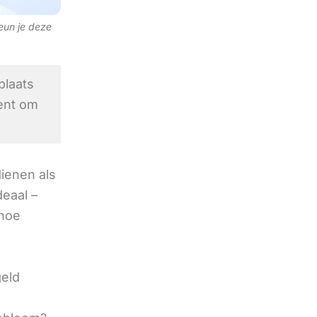
teun je deze
laats
ent om
ienen als
eaal –
 hoe
geld