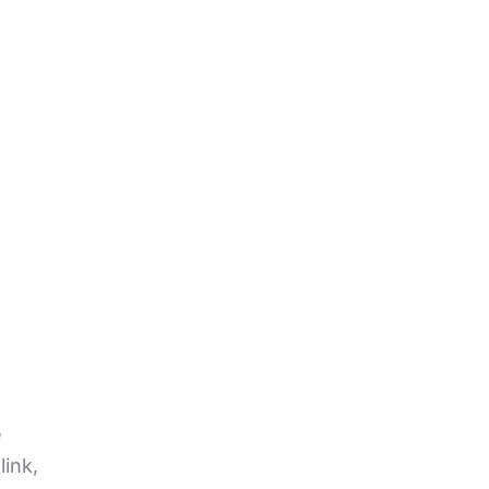
e
link,