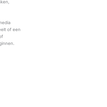
aken,
 media
eelt of een
of
ginnen.