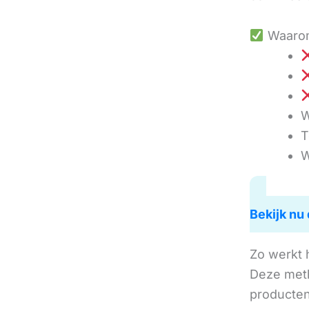
Waarom
W
T
W
Bekijk nu 
Zo werkt 
Deze met
producten 