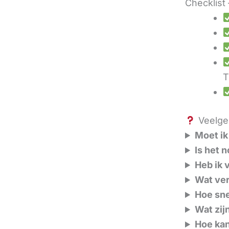
Checklist 
T
Veelges
Moet ik
Is het 
Heb ik 
Wat ver
Hoe sne
Wat zij
Hoe kan