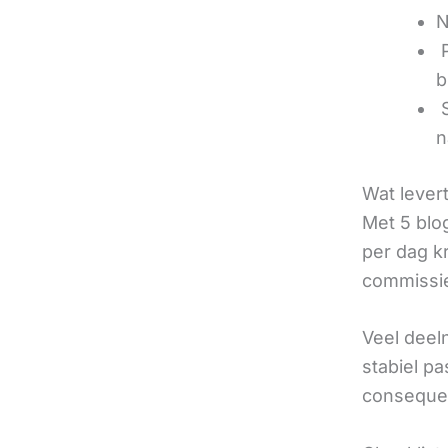
N
‍
b
‍
n
Wat lever
Met 5 blo
per dag k
commissie
Veel deel
stabiel p
consequen