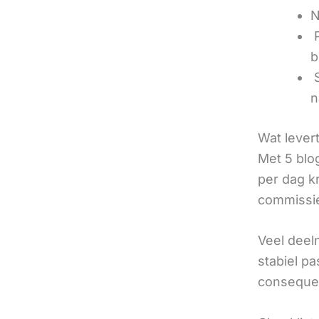
N
‍
b
‍
n
Wat lever
Met 5 blo
per dag k
commissie
Veel deel
stabiel p
consequen