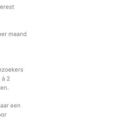
terest
e
 per maand
bezoekers
 à 2
oen.
naar een
oor