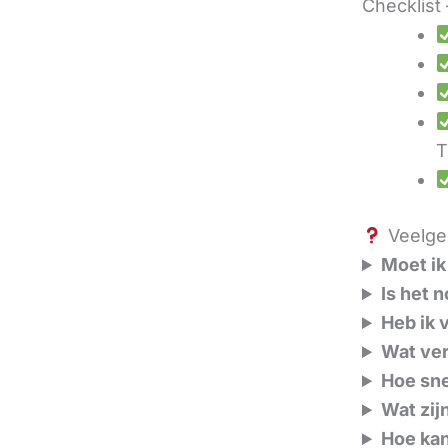
Checklist 
T
Veelges
Moet ik
Is het 
Heb ik 
Wat ver
Hoe sne
Wat zij
Hoe kan