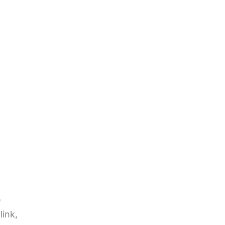
e
link,