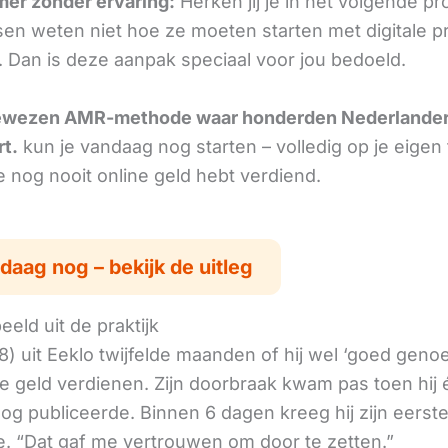
omer zonder ervaring:
Herken jij je in het volgende p
en weten niet hoe ze moeten starten met digitale 
 Dan is deze aanpak speciaal voor jou bedoeld.
ewezen AMR-methode waar honderden Nederlande
rt.
kun je vandaag nog starten – volledig op je eigen
je nog nooit online geld hebt verdiend.
daag nog – bekijk de uitleg
eld uit de praktijk
8) uit Eeklo twijfelde maanden of hij wel ‘goed geno
ne geld verdienen. Zijn doorbraak kwam pas toen hij
log publiceerde. Binnen 6 dagen kreeg hij zijn eerst
. “Dat gaf me vertrouwen om door te zetten.”