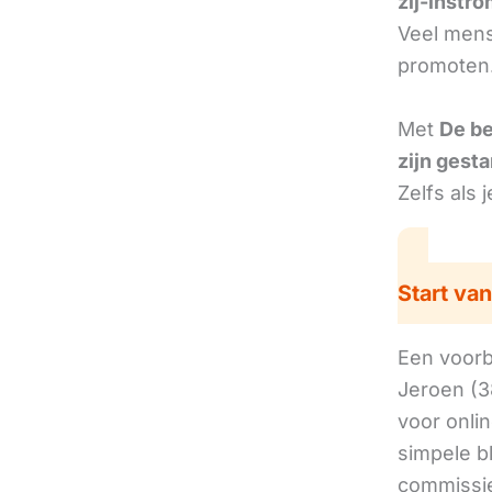
zij-instr
Veel mens
promoten.
Met
De b
zijn gesta
Zelfs als 
Start van
Een voorbe
Jeroen (3
voor onli
simpele b
commissie