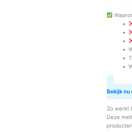
Waarom
W
T
W
Bekijk nu 
Zo werkt 
Deze met
producten 