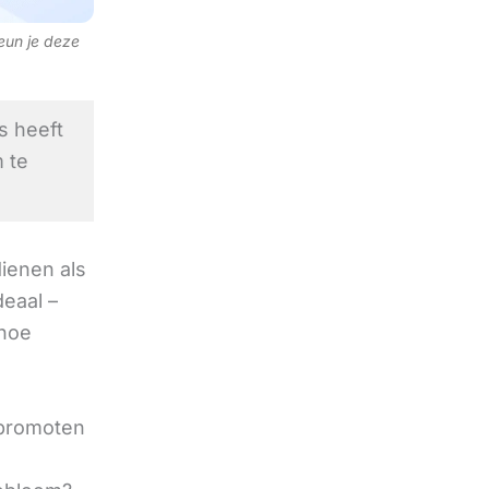
teun je deze
s heeft
 te
ienen als
eaal –
 hoe
 promoten