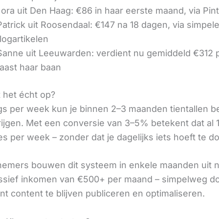
ora uit Den Haag: €86 in haar eerste maand, via Pin
 Patrick uit Roosendaal: €147 na 18 dagen, via simpel
logartikelen
 Sanne uit Leeuwarden: verdient nu gemiddeld €312
aast haar baan
t het écht op?
gs per week kun je binnen 2–3 maanden tientallen 
rijgen. Met een conversie van 3–5% betekent dat al 1
s per week – zonder dat je dagelijks iets hoeft te d
nemers bouwen dit systeem in enkele maanden uit 
assief inkomen van €500+ per maand – simpelweg d
t content te blijven publiceren en optimaliseren.