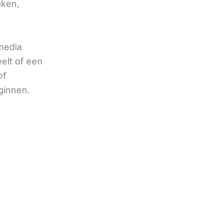
aken,
 media
eelt of een
of
ginnen.