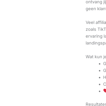
ontvang j
geen klan
Veel affil
zoals TikT
ervaring l
landingsp
Wat kun j
G
G
H
C
Resultaten