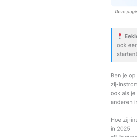
Deze pagina
Eeklo
ook een
starten!
Ben je op
zij-instr
ook als je
anderen in
Hoe zij-i
in 2025