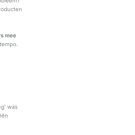
robleem?
producten
rs mee
 tempo.
eg’ was
 één
e