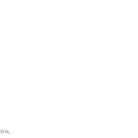
e
link,