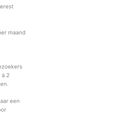
terest
e
 per maand
bezoekers
 à 2
oen.
naar een
oor