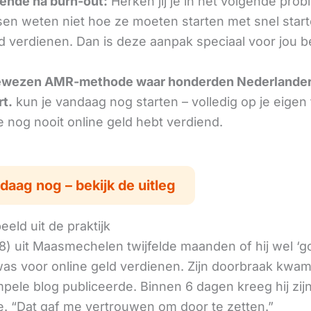
ende na burn-out:
Herken jij je in het volgende pro
en weten niet hoe ze moeten starten met snel star
ld verdienen. Dan is deze aanpak speciaal voor jou b
ewezen AMR-methode waar honderden Nederlande
rt.
kun je vandaag nog starten – volledig op je eigen
je nog nooit online geld hebt verdiend.
daag nog – bekijk de uitleg
eld uit de praktijk
8) uit Maasmechelen twijfelde maanden of hij wel ‘
as voor online geld verdienen. Zijn doorbraak kwam
mpele blog publiceerde. Binnen 6 dagen kreeg hij zij
. “Dat gaf me vertrouwen om door te zetten.”