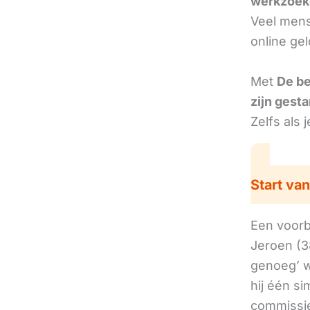
werkzoek
Veel mens
online ge
Met
De b
zijn gesta
Zelfs als 
Start van
Een voorbe
Jeroen (3
genoeg’ w
hij één si
commissie