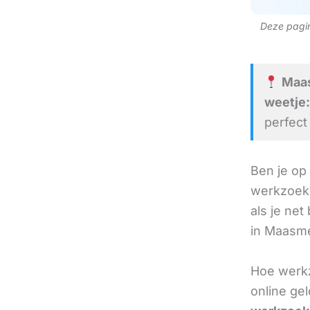
Deze pagina
Maas
weetje:
perfect
Ben je op
werkzoeke
als je net
in Maasme
Hoe werkz
online ge