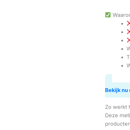
Waarom
W
T
W
Bekijk nu 
Zo werkt 
Deze met
producten 