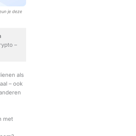
teun je deze
n
rypto –
ienen als
aal – ook
e anderen
n met