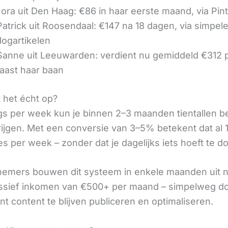
ora uit Den Haag: €86 in haar eerste maand, via Pin
 Patrick uit Roosendaal: €147 na 18 dagen, via simpel
logartikelen
 Sanne uit Leeuwarden: verdient nu gemiddeld €312
aast haar baan
t het écht op?
gs per week kun je binnen 2–3 maanden tientallen 
rijgen. Met een conversie van 3–5% betekent dat al 1
s per week – zonder dat je dagelijks iets hoeft te d
nemers bouwen dit systeem in enkele maanden uit 
assief inkomen van €500+ per maand – simpelweg d
t content te blijven publiceren en optimaliseren.