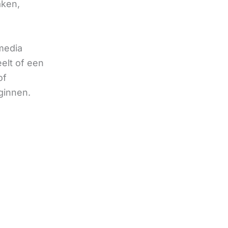
aken,
 media
eelt of een
of
ginnen.