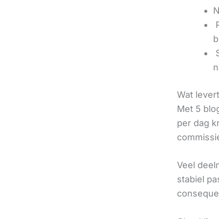
N
‍
b
‍
n
Wat lever
Met 5 blo
per dag k
commissie
Veel deel
stabiel p
consequen