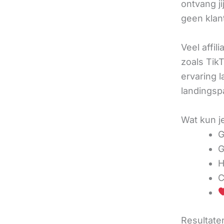
ontvang j
geen klan
Veel affil
zoals TikT
ervaring l
landingsp
Wat kun j
G
G
H
C
Resultaten