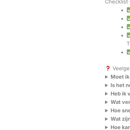
Checklist 
T
Veelges
Moet ik
Is het 
Heb ik 
Wat ver
Hoe sne
Wat zij
Hoe kan