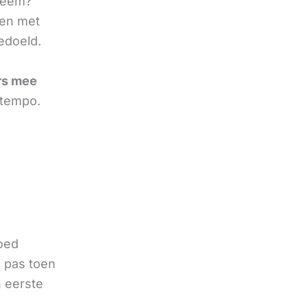
bleem?
ten met
edoeld.
rs mee
 tempo.
goed
 pas toen
n eerste