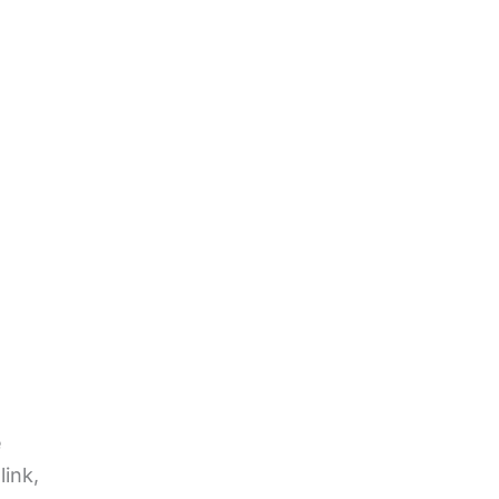
e
link,