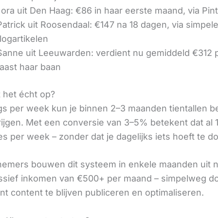
ora uit Den Haag: €86 in haar eerste maand, via Pin
 Patrick uit Roosendaal: €147 na 18 dagen, via simpel
logartikelen
 Sanne uit Leeuwarden: verdient nu gemiddeld €312
aast haar baan
t het écht op?
gs per week kun je binnen 2–3 maanden tientallen 
rijgen. Met een conversie van 3–5% betekent dat al 1
s per week – zonder dat je dagelijks iets hoeft te d
nemers bouwen dit systeem in enkele maanden uit 
assief inkomen van €500+ per maand – simpelweg d
t content te blijven publiceren en optimaliseren.