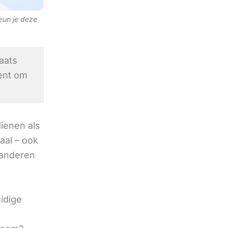
teun je deze
aats
ent om
ienen als
aal – ook
e anderen
idige