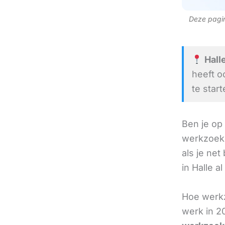
Deze pagina
Halle
heeft o
te start
Ben je op
werkzoeke
als je net
in Halle a
Hoe werkz
werk in 2