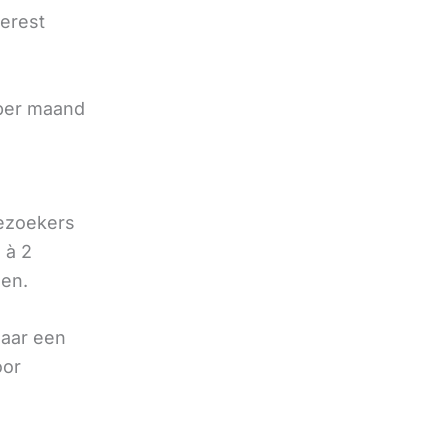
terest
e
 per maand
bezoekers
 à 2
oen.
naar een
oor