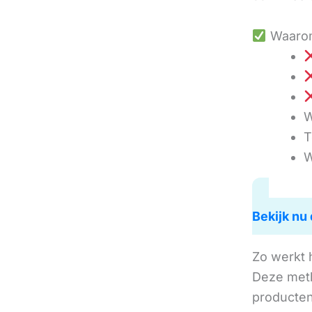
Waarom
W
T
W
Bekijk nu 
Zo werkt 
Deze met
producten 