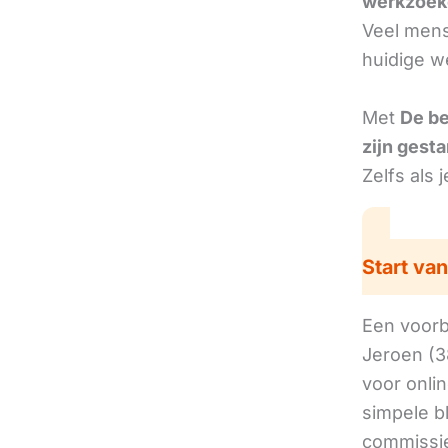
werkzoek
Veel mens
huidige w
Met
De b
zijn gesta
Zelfs als 
Start van
Een voorbe
Jeroen (3
voor onli
simpele b
commissie