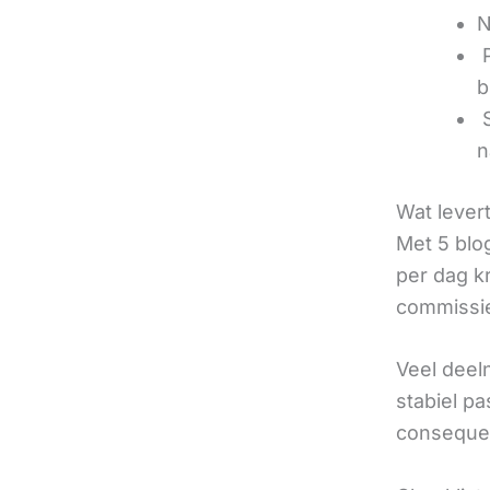
N
‍
b
‍
n
Wat lever
Met 5 blo
per dag k
commissie
Veel deel
stabiel p
consequen