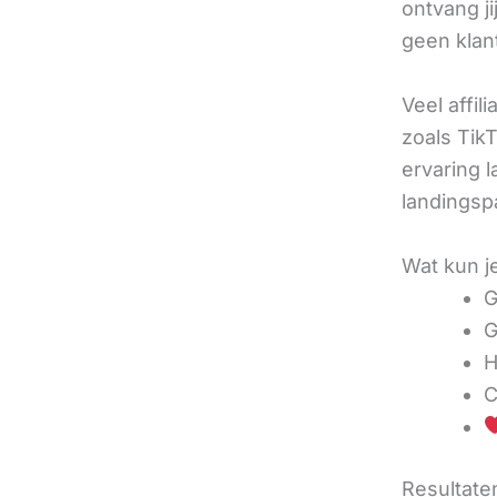
ontvang j
geen klan
Veel affil
zoals TikT
ervaring l
landingsp
Wat kun j
G
G
H
C
Resultaten