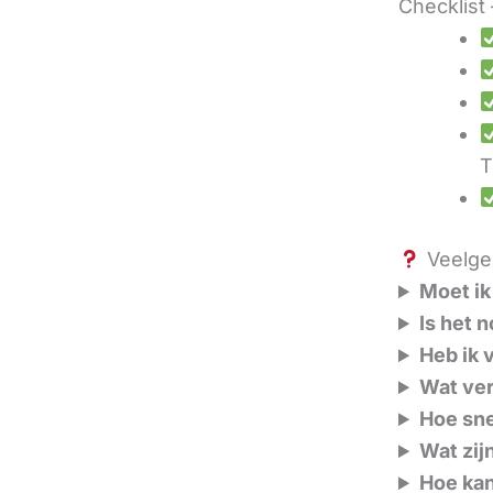
Checklist 
T
Veelges
Moet ik
Is het 
Heb ik 
Wat ver
Hoe sne
Wat zij
Hoe kan