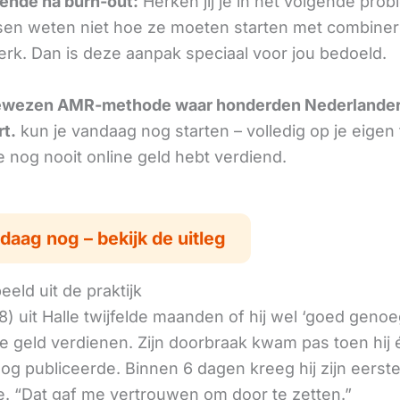
ende na burn-out:
Herken jij je in het volgende pro
en weten niet hoe ze moeten starten met combiner
erk. Dan is deze aanpak speciaal voor jou bedoeld.
ewezen AMR-methode waar honderden Nederlande
rt.
kun je vandaag nog starten – volledig op je eigen
je nog nooit online geld hebt verdiend.
daag nog – bekijk de uitleg
eld uit de praktijk
8) uit Halle twijfelde maanden of hij wel ‘goed geno
ne geld verdienen. Zijn doorbraak kwam pas toen hij
log publiceerde. Binnen 6 dagen kreeg hij zijn eerst
. “Dat gaf me vertrouwen om door te zetten.”