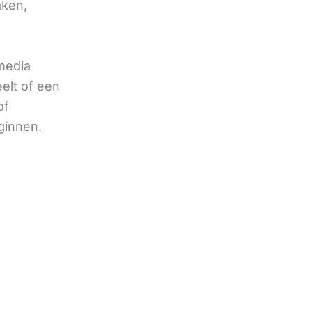
aken,
 media
eelt of een
of
ginnen.