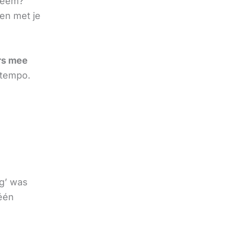
bleem?
en met je
rs mee
 tempo.
eg’ was
 één
e