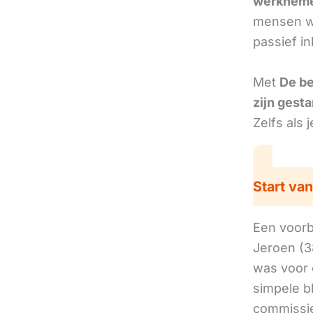
werkneme
mensen we
passief i
Met
De b
zijn gesta
Zelfs als 
Start van
Een voorbe
Jeroen (3
was voor 
simpele b
commissie