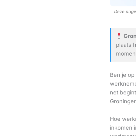
Deze pagina
Groni
plaats 
moment 
Ben je op
werknemer
net begint
Groningen 
Hoe werkn
inkomen i