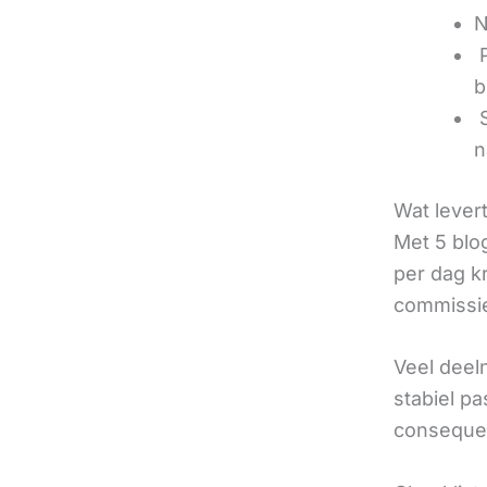
N
‍
b
‍
n
Wat lever
Met 5 blo
per dag k
commissie
Veel deel
stabiel p
consequen