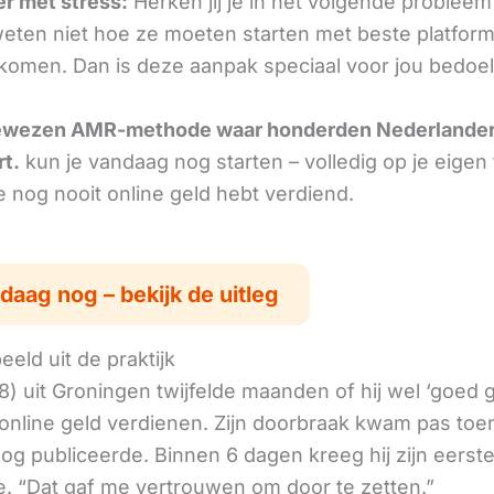
r met stress:
Herken jij je in het volgende probleem
ten niet hoe ze moeten starten met beste platform
nkomen. Dan is deze aanpak speciaal voor jou bedoel
ewezen AMR-methode waar honderden Nederlande
rt.
kun je vandaag nog starten – volledig op je eigen
je nog nooit online geld hebt verdiend.
daag nog – bekijk de uitleg
eld uit de praktijk
8) uit Groningen twijfelde maanden of hij wel ‘goed
online geld verdienen. Zijn doorbraak kwam pas toen
log publiceerde. Binnen 6 dagen kreeg hij zijn eerst
. “Dat gaf me vertrouwen om door te zetten.”