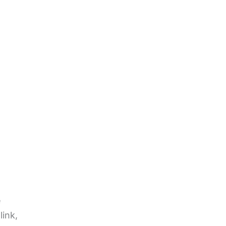
e
link,