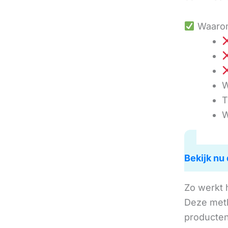
Waarom
W
T
W
Bekijk nu 
Zo werkt 
Deze met
producten 