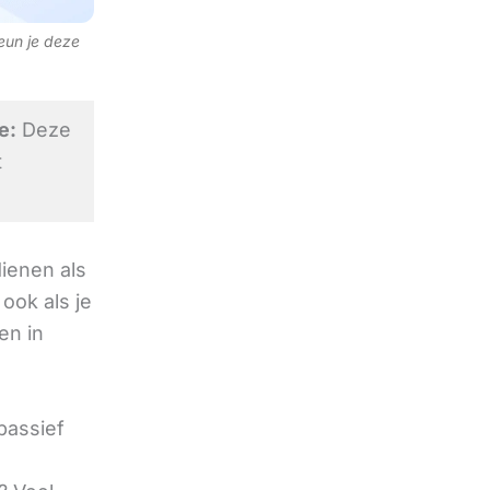
teun je deze
e:
Deze
t
ienen als
ook als je
en in
passief