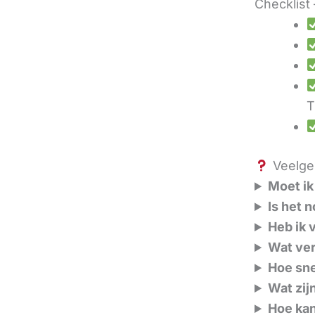
Checklist 
T
Veelges
Moet ik
Is het 
Heb ik 
Wat ver
Hoe sne
Wat zij
Hoe kan