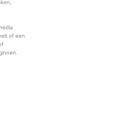
aken,
 media
eelt of een
of
ginnen.