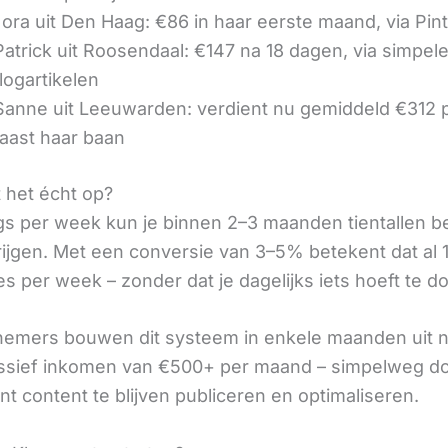
ora uit Den Haag: €86 in haar eerste maand, via Pin
 Patrick uit Roosendaal: €147 na 18 dagen, via simpel
logartikelen
 Sanne uit Leeuwarden: verdient nu gemiddeld €312
aast haar baan
t het écht op?
gs per week kun je binnen 2–3 maanden tientallen 
rijgen. Met een conversie van 3–5% betekent dat al 1
s per week – zonder dat je dagelijks iets hoeft te d
nemers bouwen dit systeem in enkele maanden uit 
assief inkomen van €500+ per maand – simpelweg d
t content te blijven publiceren en optimaliseren.