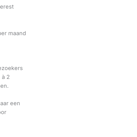
terest
e
 per maand
bezoekers
 à 2
oen.
naar een
oor