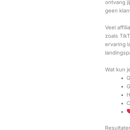
ontvang j
geen klan
Veel affil
zoals TikT
ervaring l
landingsp
Wat kun j
G
G
H
C
Resultaten