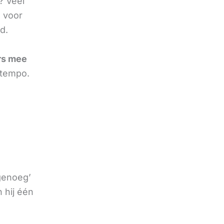
? Veel
 voor
d.
rs mee
 tempo.
 genoeg’
 hij één
e