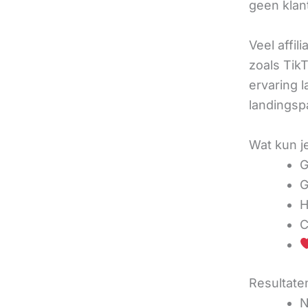
geen klan
Veel affil
zoals TikT
ervaring l
landingsp
Wat kun j
G
G
H
C
Resultaten
N