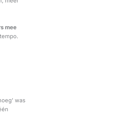
n, meer
rs mee
 tempo.
enoeg’ was
 één
e