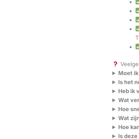
T
Veelges
Moet ik
Is het 
Heb ik 
Wat ver
Hoe sne
Wat zij
Hoe kan
Is deze