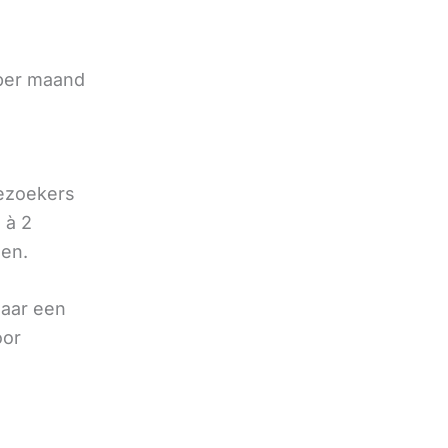
e
 per maand
bezoekers
 à 2
oen.
naar een
oor