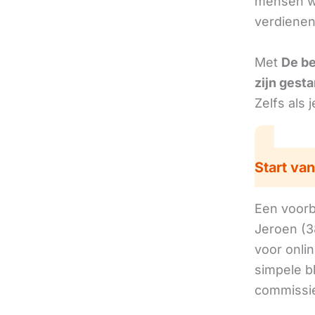
mensen we
verdienen
Met
De b
zijn gesta
Zelfs als 
Start van
Een voorbe
Jeroen (3
voor onli
simpele b
commissie