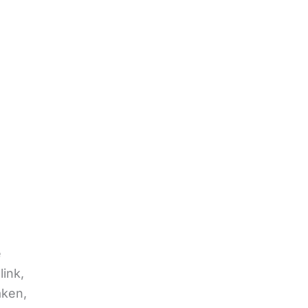
e
link,
aken,