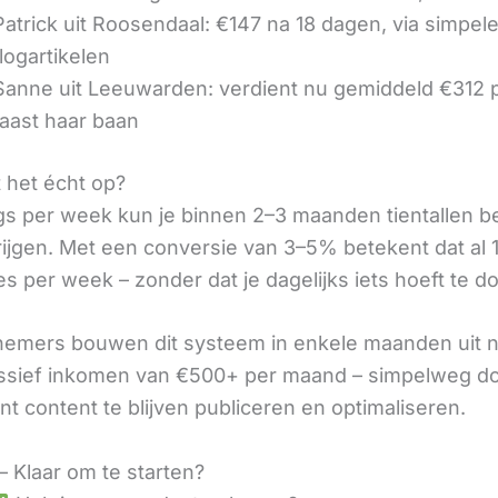
 Patrick uit Roosendaal: €147 na 18 dagen, via simpel
logartikelen
 Sanne uit Leeuwarden: verdient nu gemiddeld €312
aast haar baan
t het écht op?
gs per week kun je binnen 2–3 maanden tientallen 
rijgen. Met een conversie van 3–5% betekent dat al 1
s per week – zonder dat je dagelijks iets hoeft te d
nemers bouwen dit systeem in enkele maanden uit 
assief inkomen van €500+ per maand – simpelweg d
t content te blijven publiceren en optimaliseren.
– Klaar om te starten?