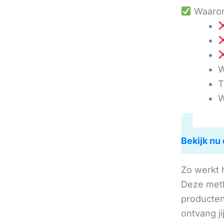
Waarom
W
T
W
Bekijk nu 
Zo werkt 
Deze met
producten 
ontvang j