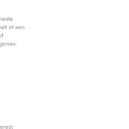
 media
eelt of een
of
ginnen.
terest