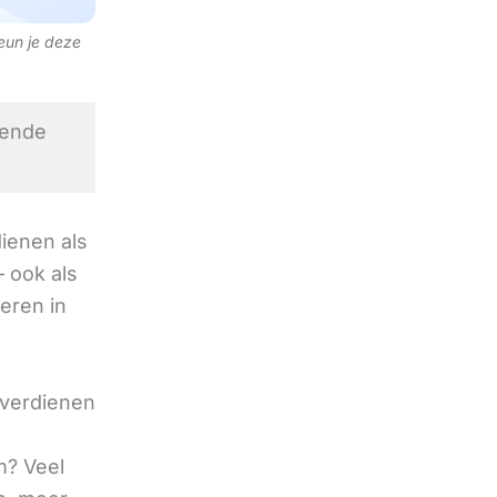
teun je deze
iende
ienen als
 ook als
deren in
 verdienen
m? Veel