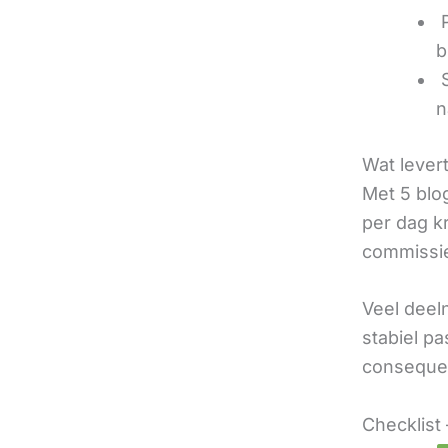
‍
b
‍
n
Wat lever
Met 5 blo
per dag k
commissie
Veel deel
stabiel p
consequen
Checklist 