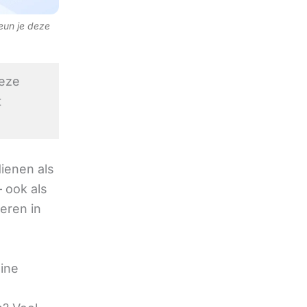
teun je deze
eze
t
ienen als
 ook als
deren in
ine