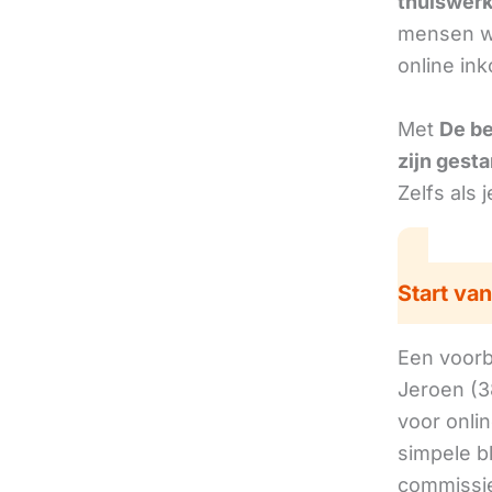
thuiswer
mensen we
online in
Met
De b
zijn gesta
Zelfs als 
Start van
Een voorbe
Jeroen (3
voor onli
simpele b
commissie