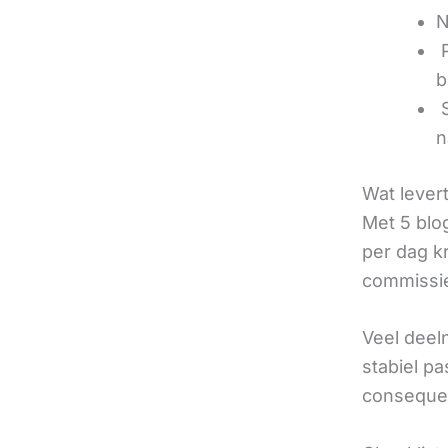
N
‍
b
‍
n
Wat lever
Met 5 blo
per dag k
commissie
Veel deel
stabiel p
consequen