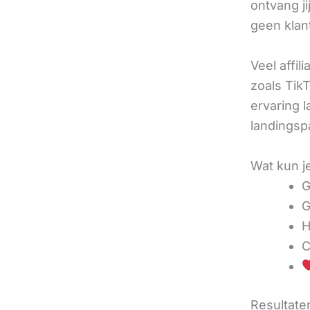
ontvang j
geen klan
Veel affil
zoals TikT
ervaring l
landingsp
Wat kun j
G
G
H
C
Resultaten