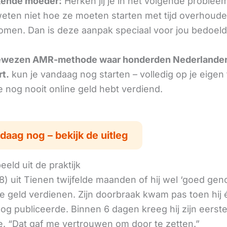
kende moeder:
Herken jij je in het volgende problee
ten niet hoe ze moeten starten met tijd overhoud
komen. Dan is deze aanpak speciaal voor jou bedoeld
ewezen AMR-methode waar honderden Nederlande
rt.
kun je vandaag nog starten – volledig op je eigen
je nog nooit online geld hebt verdiend.
daag nog – bekijk de uitleg
eld uit de praktijk
8) uit Tienen twijfelde maanden of hij wel ‘goed ge
ne geld verdienen. Zijn doorbraak kwam pas toen hij
log publiceerde. Binnen 6 dagen kreeg hij zijn eerst
. “Dat gaf me vertrouwen om door te zetten.”