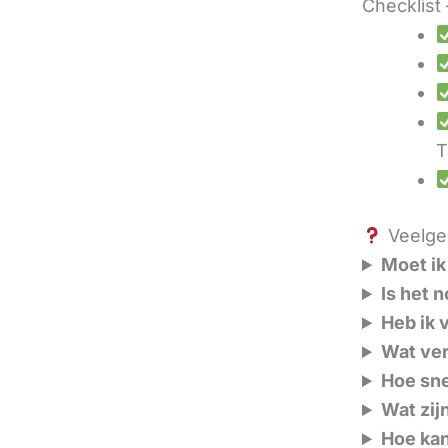
Checklist 
T
Veelges
Moet ik
Is het 
Heb ik 
Wat ver
Hoe sne
Wat zij
Hoe kan