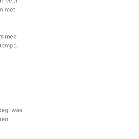
m? Veel
en met
.
rs mee
 tempo.
noeg’ was
 één
e