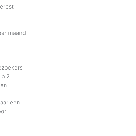
terest
e
 per maand
bezoekers
 à 2
oen.
naar een
oor