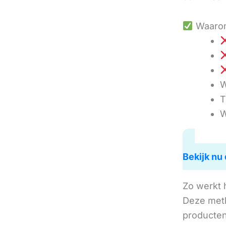
Waarom
W
T
W
Bekijk nu 
Zo werkt 
Deze met
producten 