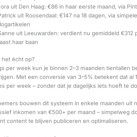
ora uit Den Haag: €86 in haar eerste maand, via Pin
 Patrick uit Roosendaal: €147 na 18 dagen, via simpel
logartikelen
 Sanne uit Leeuwarden: verdient nu gemiddeld €312
aast haar baan
t het écht op?
gs per week kun je binnen 2–3 maanden tientallen 
rijgen. Met een conversie van 3–5% betekent dat al 1
s per week – zonder dat je dagelijks iets hoeft te d
nemers bouwen dit systeem in enkele maanden uit 
assief inkomen van €500+ per maand – simpelweg d
t content te blijven publiceren en optimaliseren.