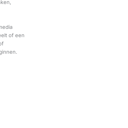
aken,
 media
eelt of een
of
ginnen.