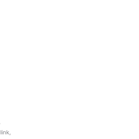
e
link,