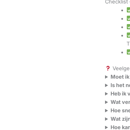
Checklist 
T
Veelges
Moet ik
Is het 
Heb ik 
Wat ver
Hoe sne
Wat zij
Hoe kan