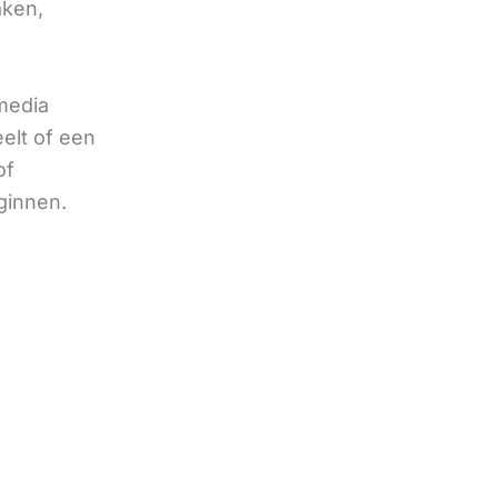
aken,
 media
eelt of een
of
ginnen.