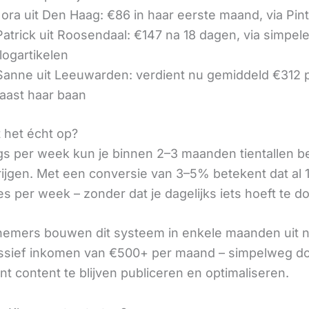
ora uit Den Haag: €86 in haar eerste maand, via Pin
 Patrick uit Roosendaal: €147 na 18 dagen, via simpel
logartikelen
 Sanne uit Leeuwarden: verdient nu gemiddeld €312
aast haar baan
t het écht op?
gs per week kun je binnen 2–3 maanden tientallen 
rijgen. Met een conversie van 3–5% betekent dat al 1
s per week – zonder dat je dagelijks iets hoeft te d
nemers bouwen dit systeem in enkele maanden uit 
assief inkomen van €500+ per maand – simpelweg d
t content te blijven publiceren en optimaliseren.