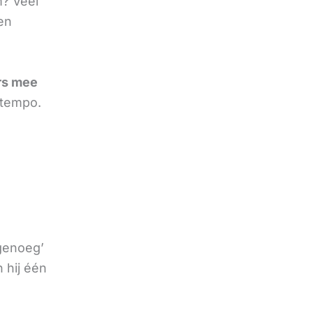
m? Veel
en
rs mee
 tempo.
 genoeg’
 hij één
e