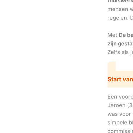
thuiswer
mensen we
regelen. 
Met
De b
zijn gesta
Zelfs als 
Start van
Een voorbe
Jeroen (3
was voor 
simpele b
commissie