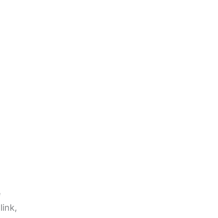
e
link,