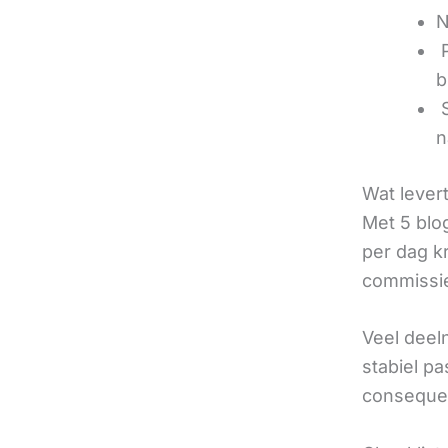
N
‍
b
‍
n
Wat lever
Met 5 blo
per dag k
commissie
Veel deel
stabiel p
consequen