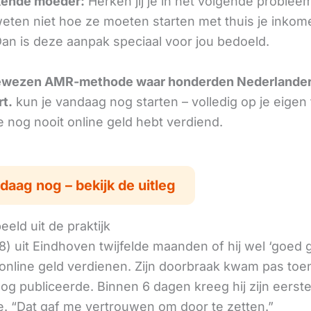
kende moeder:
Herken jij je in het volgende problee
ten niet hoe ze moeten starten met thuis je inkom
Dan is deze aanpak speciaal voor jou bedoeld.
ewezen AMR-methode waar honderden Nederlande
rt.
kun je vandaag nog starten – volledig op je eigen
je nog nooit online geld hebt verdiend.
daag nog – bekijk de uitleg
eld uit de praktijk
8) uit Eindhoven twijfelde maanden of hij wel ‘goed
online geld verdienen. Zijn doorbraak kwam pas toen
log publiceerde. Binnen 6 dagen kreeg hij zijn eerst
. “Dat gaf me vertrouwen om door te zetten.”