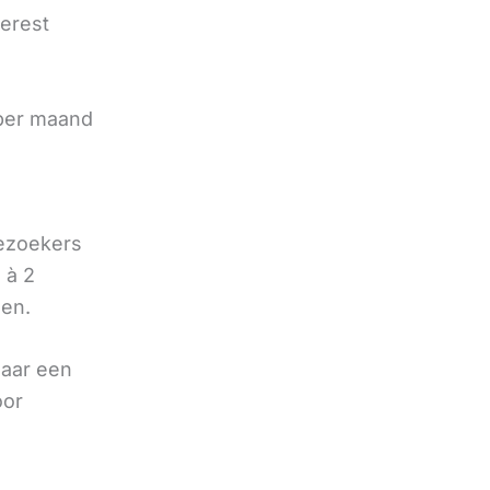
terest
e
 per maand
bezoekers
 à 2
oen.
naar een
oor