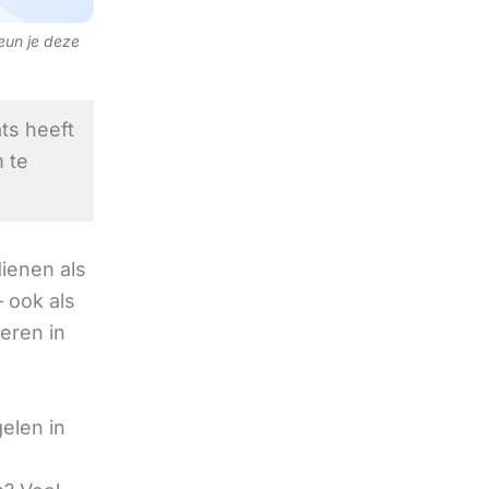
teun je deze
ts heeft
 te
ienen als
 ook als
deren in
elen in