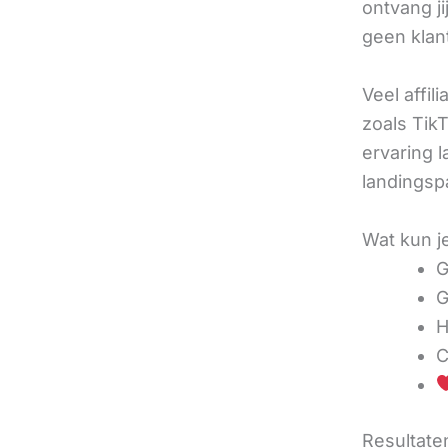
ontvang j
geen klan
Veel affil
zoals TikT
ervaring l
landingsp
Wat kun j
G
G
H
C
Resultaten