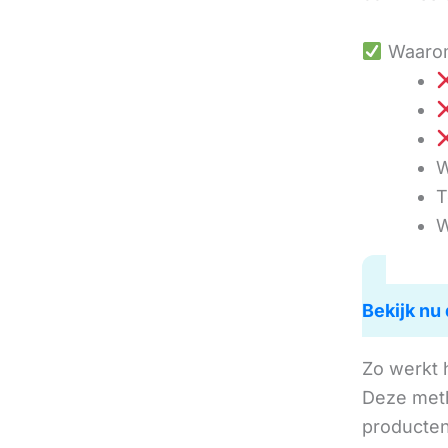
Waarom
W
T
W
Bekijk nu 
Zo werkt 
Deze met
producten 