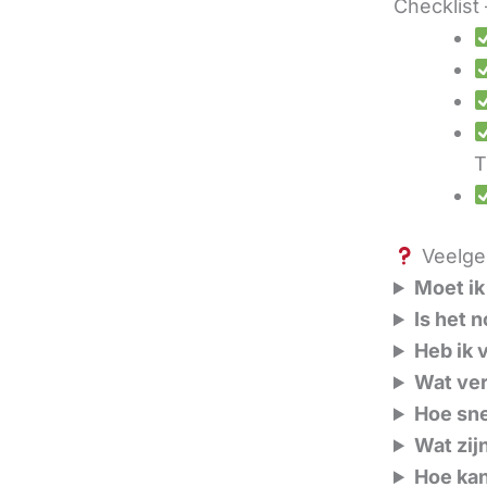
Checklist 
T
Veelges
Moet ik
Is het 
Heb ik 
Wat ver
Hoe sne
Wat zij
Hoe kan