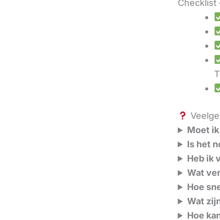
Checklist 
T
Veelges
Moet ik
Is het 
Heb ik 
Wat ver
Hoe sne
Wat zij
Hoe kan