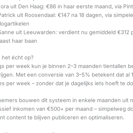
ora uit Den Haag: €86 in haar eerste maand, via Pin
 Patrick uit Roosendaal: €147 na 18 dagen, via simpel
logartikelen
 Sanne uit Leeuwarden: verdient nu gemiddeld €312
aast haar baan
t het écht op?
gs per week kun je binnen 2–3 maanden tientallen 
rijgen. Met een conversie van 3–5% betekent dat al 1
s per week – zonder dat je dagelijks iets hoeft te d
nemers bouwen dit systeem in enkele maanden uit 
assief inkomen van €500+ per maand – simpelweg d
t content te blijven publiceren en optimaliseren.