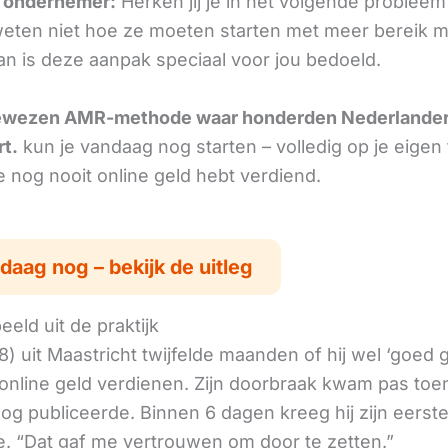
e ondernemer:
Herken jij je in het volgende probleem
ten niet hoe ze moeten starten met meer bereik m
an is deze aanpak speciaal voor jou bedoeld.
ewezen AMR-methode waar honderden Nederlande
rt.
kun je vandaag nog starten – volledig op je eigen
je nog nooit online geld hebt verdiend.
daag nog – bekijk de uitleg
eld uit de praktijk
8) uit Maastricht twijfelde maanden of hij wel ‘goed
online geld verdienen. Zijn doorbraak kwam pas toen
log publiceerde. Binnen 6 dagen kreeg hij zijn eerst
. “Dat gaf me vertrouwen om door te zetten.”