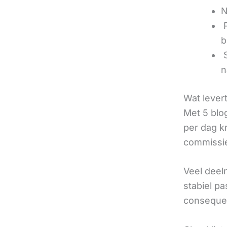
N
‍
b
‍
n
Wat lever
Met 5 blo
per dag k
commissie
Veel deel
stabiel p
consequen