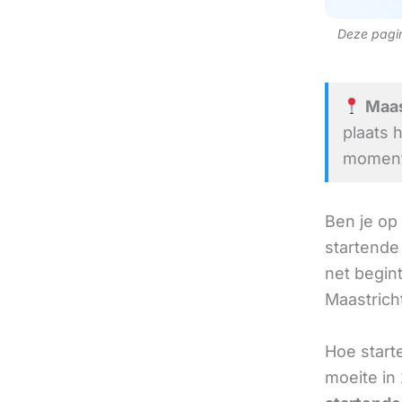
Deze pagina
Maas
plaats 
moment 
Ben je op
startende
net begint
Maastricht
Hoe start
moeite in