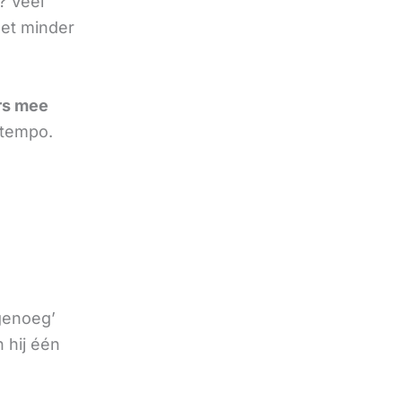
? Veel
et minder
rs mee
 tempo.
 genoeg’
 hij één
e