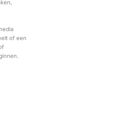
aken,
 media
eelt of een
of
ginnen.