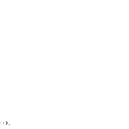
e
link,