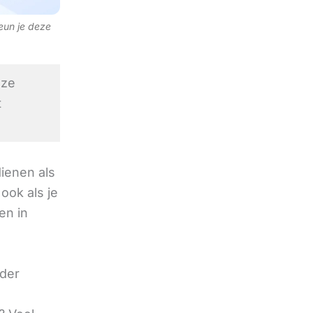
teun je deze
ze
t
ienen als
ook als je
en in
nder