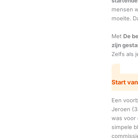
startend
mensen we
moeite. D
Met
De b
zijn gesta
Zelfs als 
Start van
Een voorbe
Jeroen (3
was voor 
simpele b
commissie