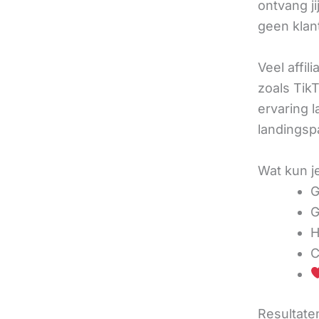
ontvang j
geen klan
Veel affil
zoals TikT
ervaring l
landingsp
Wat kun j
G
G
H
C
Resultaten