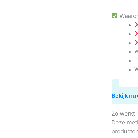
Waarom
W
T
W
Bekijk nu 
Zo werkt 
Deze met
producten 