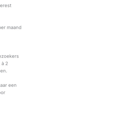
terest
e
 per maand
bezoekers
 à 2
oen.
naar een
oor