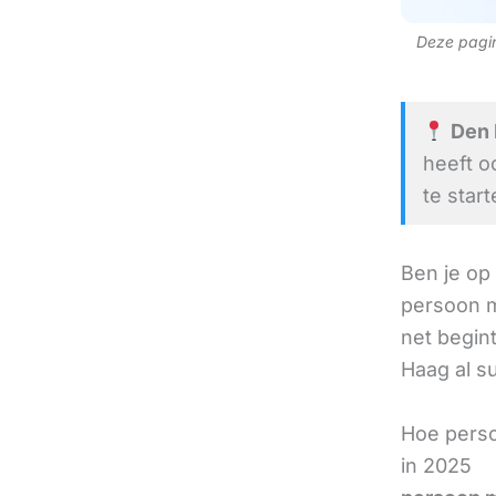
Deze pagina
Den H
heeft o
te start
Ben je op
persoon m
net begint
Haag al su
Hoe perso
in 2025