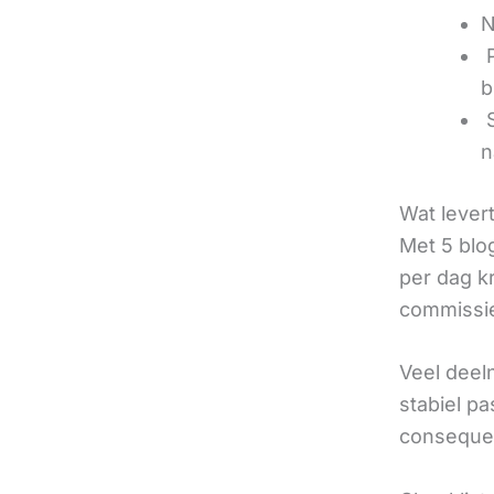
N
‍
b
‍
n
Wat lever
Met 5 blo
per dag k
commissie
Veel deel
stabiel p
consequen