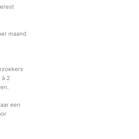
terest
e
 per maand
bezoekers
 à 2
oen.
naar een
oor