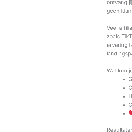
ontvang j
geen klan
Veel affil
zoals TikT
ervaring l
landingsp
Wat kun j
G
G
H
C
Resultaten