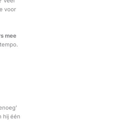
? Veel
e voor
rs mee
 tempo.
genoeg’
 hij één
e