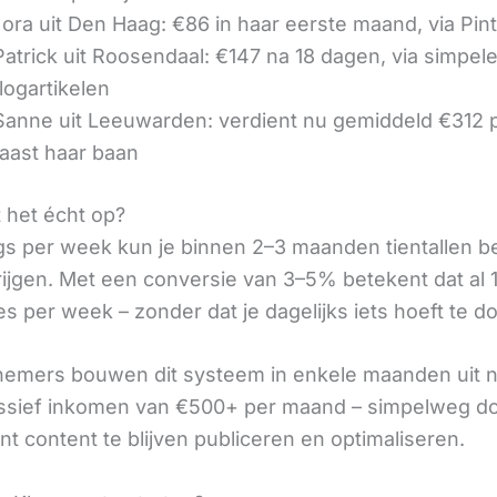
ora uit Den Haag: €86 in haar eerste maand, via Pin
 Patrick uit Roosendaal: €147 na 18 dagen, via simpel
logartikelen
 Sanne uit Leeuwarden: verdient nu gemiddeld €312
aast haar baan
t het écht op?
gs per week kun je binnen 2–3 maanden tientallen 
rijgen. Met een conversie van 3–5% betekent dat al 1
s per week – zonder dat je dagelijks iets hoeft te d
nemers bouwen dit systeem in enkele maanden uit 
assief inkomen van €500+ per maand – simpelweg d
t content te blijven publiceren en optimaliseren.