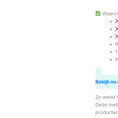
Waarom
W
T
W
Bekijk nu 
Zo werkt 
Deze met
producten 