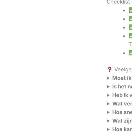
Checklist 
T
Veelges
Moet ik
Is het 
Heb ik 
Wat ver
Hoe sne
Wat zij
Hoe kan