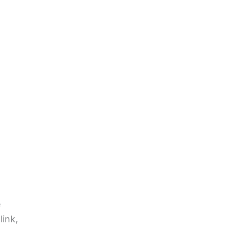
e
link,