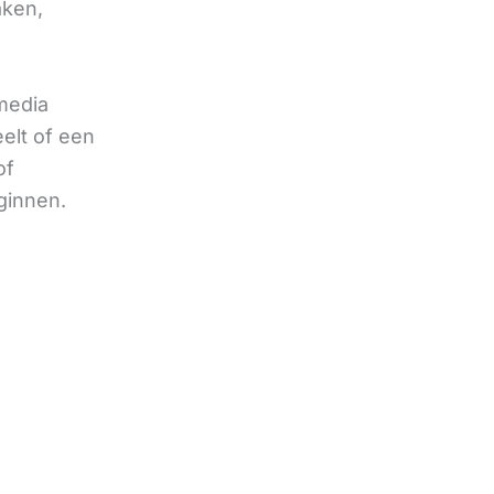
aken,
 media
eelt of een
of
ginnen.