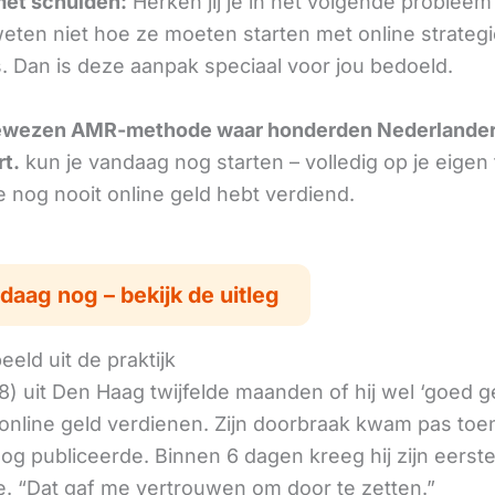
met schulden:
Herken jij je in het volgende probleem
ten niet hoe ze moeten starten met online strategi
s. Dan is deze aanpak speciaal voor jou bedoeld.
ewezen AMR-methode waar honderden Nederlande
rt.
kun je vandaag nog starten – volledig op je eigen
je nog nooit online geld hebt verdiend.
daag nog – bekijk de uitleg
eld uit de praktijk
8) uit Den Haag twijfelde maanden of hij wel ‘goed 
online geld verdienen. Zijn doorbraak kwam pas toen
log publiceerde. Binnen 6 dagen kreeg hij zijn eerst
. “Dat gaf me vertrouwen om door te zetten.”