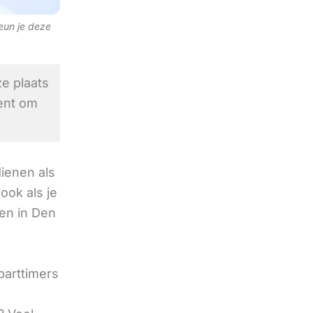
teun je deze
e plaats
ent om
ienen als
ook als je
ren in Den
parttimers