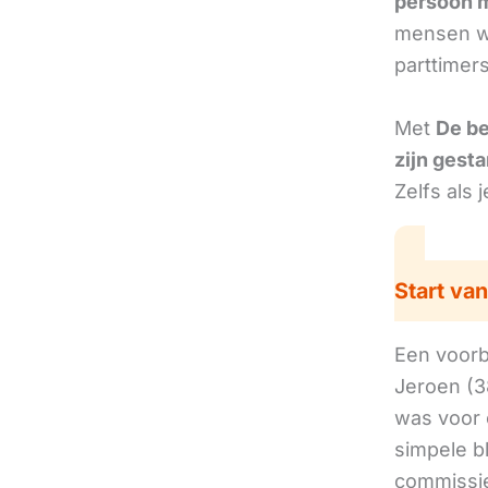
persoon 
mensen we
parttimer
Met
De b
zijn gesta
Zelfs als 
Start van
Een voorbe
Jeroen (3
was voor 
simpele b
commissie