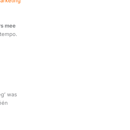
marketing
rs mee
 tempo.
eg’ was
 één
e