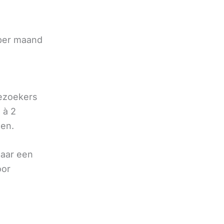
e
 per maand
bezoekers
 à 2
oen.
naar een
oor