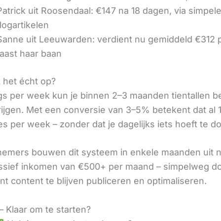
 Patrick uit Roosendaal: €147 na 18 dagen, via simpel
logartikelen
 Sanne uit Leeuwarden: verdient nu gemiddeld €312
aast haar baan
t het écht op?
gs per week kun je binnen 2–3 maanden tientallen 
rijgen. Met een conversie van 3–5% betekent dat al 1
s per week – zonder dat je dagelijks iets hoeft te d
nemers bouwen dit systeem in enkele maanden uit 
assief inkomen van €500+ per maand – simpelweg d
t content te blijven publiceren en optimaliseren.
– Klaar om te starten?