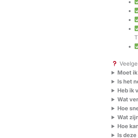
T
Veelges
Moet ik 
Is het 
Heb ik 
Wat ver
Hoe sne
Wat zij
Hoe kan
Is deze