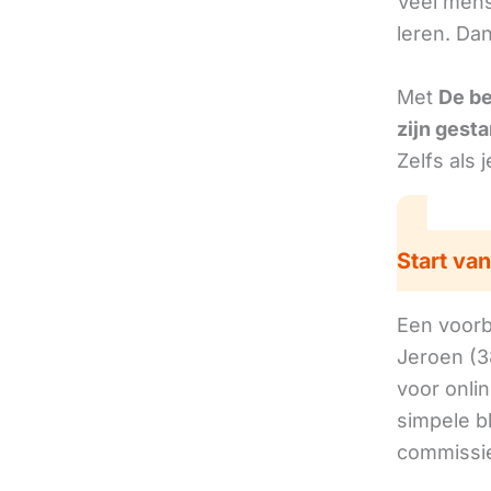
Veel mens
leren. Da
Met
De b
zijn gesta
Zelfs als 
Start van
Een voorbe
Jeroen (3
voor onli
simpele b
commissie