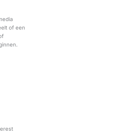
 media
eelt of een
of
ginnen.
terest