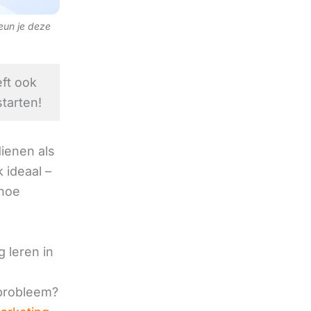
teun je deze
ft ook
tarten!
ienen als
 ideaal –
 hoe
 leren in
 probleem?