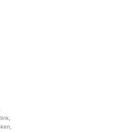
e
link,
aken,