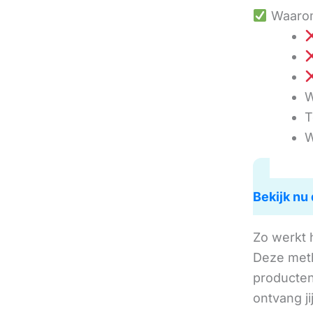
Waarom
W
T
W
Bekijk nu 
Zo werkt 
Deze met
producten 
ontvang j