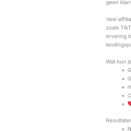
geen klan
Veel affil
zoals TikT
ervaring l
landingsp
Wat kun j
G
G
H
C
Resultaten
N