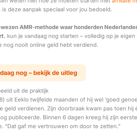
en weten niet hoe ze moeten starten met
affiliate 
n is deze aanpak speciaal voor jou bedoeld.
ewezen AMR-methode waar honderden Nederlande
rt.
kun je vandaag nog starten – volledig op je eigen
je nog nooit online geld hebt verdiend.
daag nog – bekijk de uitleg
eld uit de praktijk
8) uit Eeklo twijfelde maanden of hij wel ‘goed geno
ne geld verdienen. Zijn doorbraak kwam pas toen hij
log publiceerde. Binnen 6 dagen kreeg hij zijn eerst
. “Dat gaf me vertrouwen om door te zetten.”