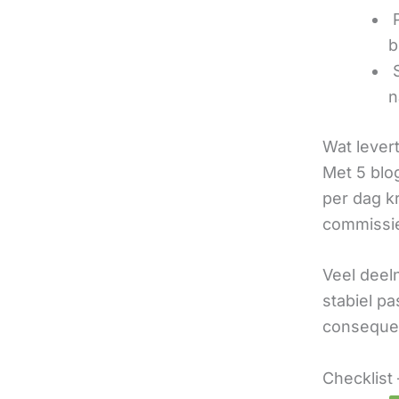
‍
b
‍
n
Wat lever
Met 5 blo
per dag k
commissie
Veel deel
stabiel p
consequen
Checklist 