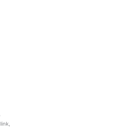
e
link,