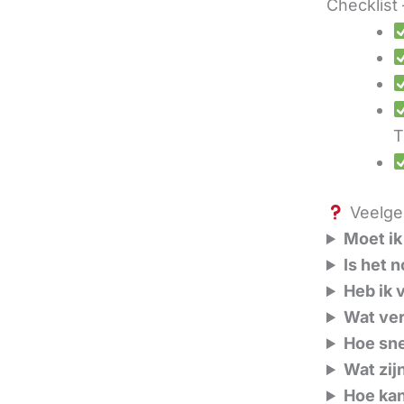
Checklist 
T
Veelges
Moet ik
Is het 
Heb ik 
Wat ver
Hoe sne
Wat zij
Hoe kan