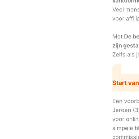
kantoorm
Veel mens
voor affil
Met
De b
zijn gesta
Zelfs als 
Start van
Een voorbe
Jeroen (3
voor onli
simpele b
commissie