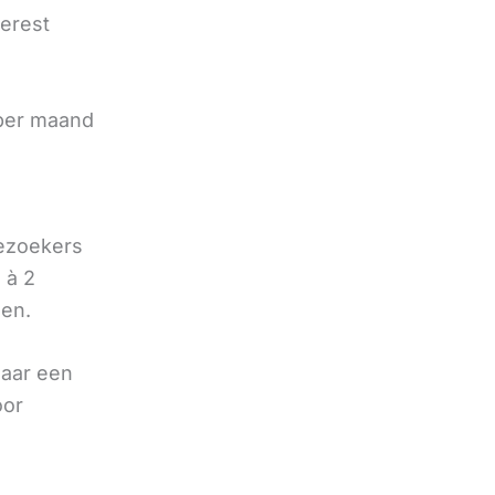
terest
e
 per maand
bezoekers
 à 2
oen.
naar een
oor