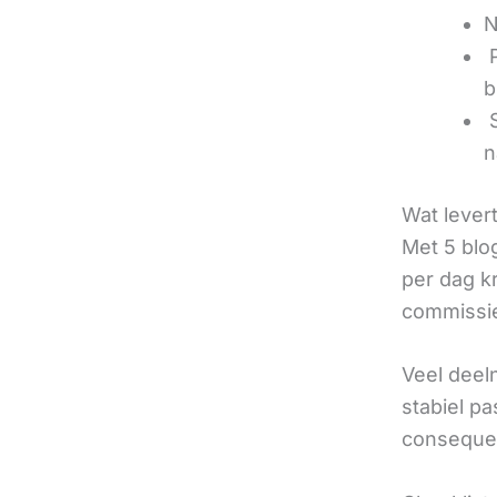
N
‍
b
‍
n
Wat lever
Met 5 blo
per dag k
commissie
Veel deel
stabiel p
consequen