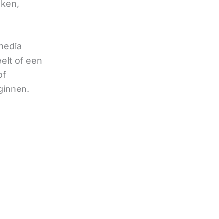
aken,
 media
eelt of een
of
ginnen.