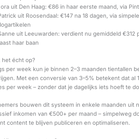
ora uit Den Haag: €86 in haar eerste maand, via Pin
 Patrick uit Roosendaal: €147 na 18 dagen, via simpel
logartikelen
 Sanne uit Leeuwarden: verdient nu gemiddeld €312
aast haar baan
t het écht op?
gs per week kun je binnen 2–3 maanden tientallen 
rijgen. Met een conversie van 3–5% betekent dat al 1
s per week – zonder dat je dagelijks iets hoeft te d
nemers bouwen dit systeem in enkele maanden uit 
assief inkomen van €500+ per maand – simpelweg d
t content te blijven publiceren en optimaliseren.