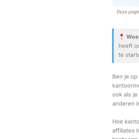
Deze pagina
Weert
heeft o
te start
Ben je op
kantoorme
ook als je
anderen in
Hoe kanto
affiliates