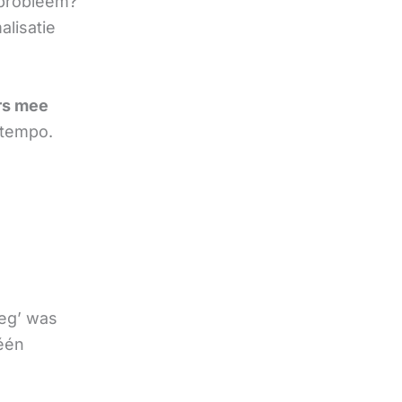
 probleem?
lisatie
rs mee
 tempo.
oeg’ was
 één
e