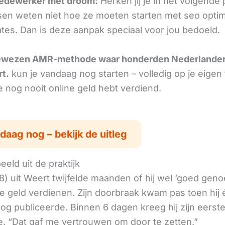
edewerker met droom:
Herken jij je in het volgende
en weten niet hoe ze moeten starten met seo optima
iates. Dan is deze aanpak speciaal voor jou bedoeld.
ewezen AMR-methode waar honderden Nederlande
rt.
kun je vandaag nog starten – volledig op je eigen
je nog nooit online geld hebt verdiend.
daag nog – bekijk de uitleg
eld uit de praktijk
8) uit Weert twijfelde maanden of hij wel ‘goed gen
ne geld verdienen. Zijn doorbraak kwam pas toen hij
log publiceerde. Binnen 6 dagen kreeg hij zijn eerst
. “Dat gaf me vertrouwen om door te zetten.”