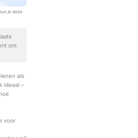
teun je deze
aats
ent om
ienen als
 ideaal –
 hoe
e voor