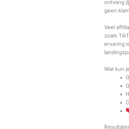
ontvang j
geen klan
Veel affil
zoals TikT
ervaring l
landingsp
Wat kun j
G
G
H
C
Resultaten