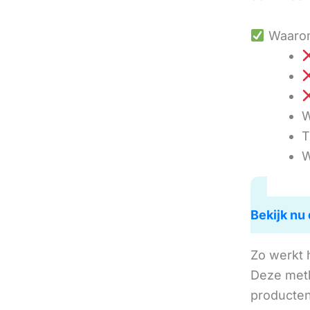
Waarom
W
T
W
Bekijk nu 
Zo werkt 
Deze met
producten 