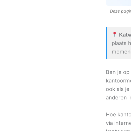
Deze pagina
Katwi
plaats 
moment 
Ben je op
kantoorme
ook als je
anderen in
Hoe kanto
via intern