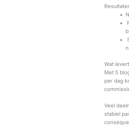
Resultaten
N
‍
b
‍
n
Wat lever
Met 5 blo
per dag k
commissie
Veel deel
stabiel p
consequen