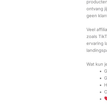
producten 
ontvang j
geen klan
Veel affil
zoals TikT
ervaring l
landingsp
Wat kun j
G
G
H
C