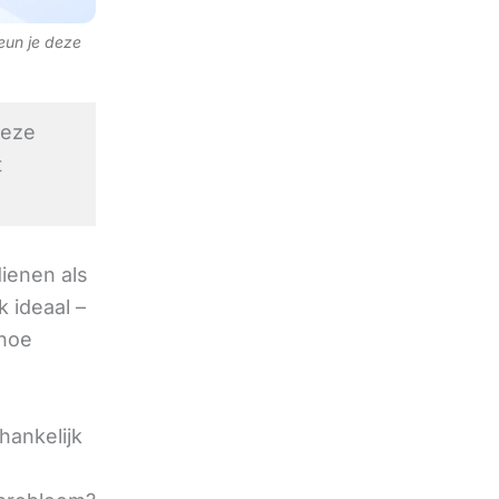
teun je deze
eze
t
ienen als
 ideaal –
 hoe
hankelijk