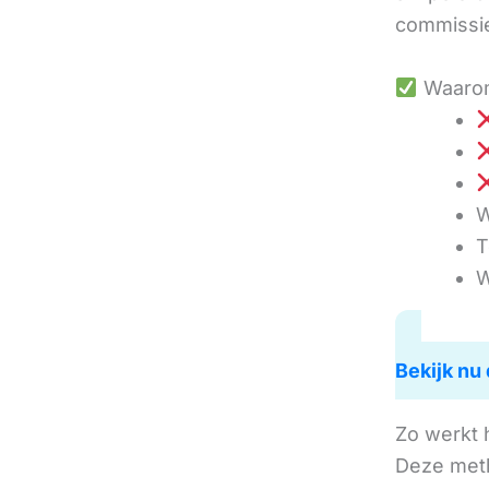
commissie
Waarom
W
T
W
Bekijk nu 
Zo werkt 
Deze met