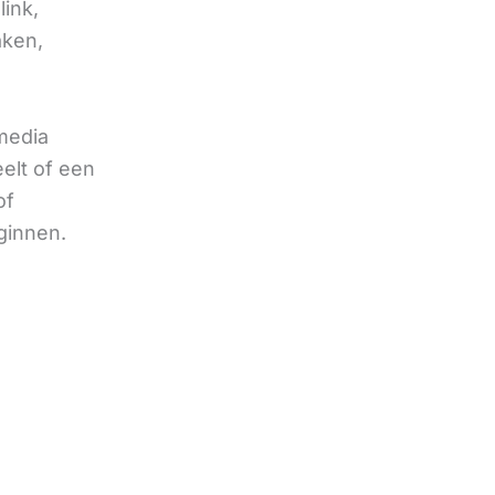
link,
aken,
 media
eelt of een
of
ginnen.