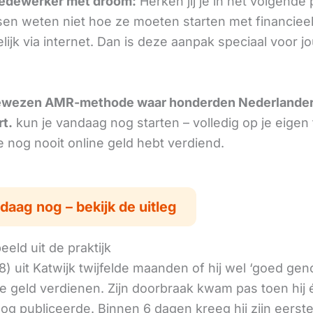
edewerker met droom:
Herken jij je in het volgende
en weten niet hoe ze moeten starten met financiee
ijk via internet. Dan is deze aanpak speciaal voor j
ewezen AMR-methode waar honderden Nederlande
rt.
kun je vandaag nog starten – volledig op je eigen
je nog nooit online geld hebt verdiend.
daag nog – bekijk de uitleg
eld uit de praktijk
8) uit Katwijk twijfelde maanden of hij wel ‘goed ge
ne geld verdienen. Zijn doorbraak kwam pas toen hij
log publiceerde. Binnen 6 dagen kreeg hij zijn eerst