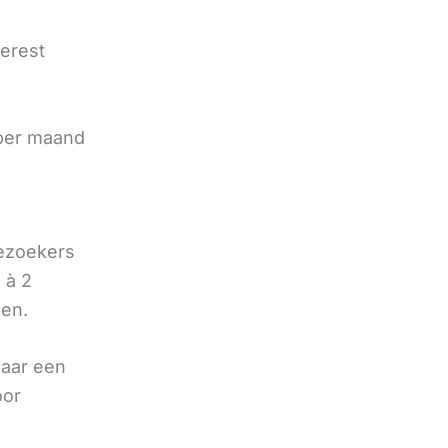
terest
e
 per maand
bezoekers
 à 2
oen.
naar een
oor