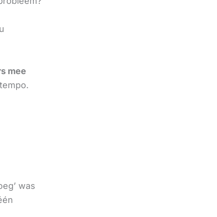
 probleem?
l
ou
rs mee
 tempo.
noeg’ was
 één
e