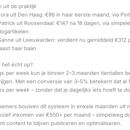
 uit de praktijk
ora uit Den Haag: €86 in haar eerste maand, via Pin
 Patrick uit Roosendaal: €147 na 18 dagen, via simpel
logartikelen
 Sanne uit Leeuwarden: verdient nu gemiddeld €312
aast haar baan
t het écht op?
gs per week kun je binnen 2–3 maanden tientallen 
rijgen. Met een conversie van 3–5% betekent dat al 1
s per week – zonder dat je dagelijks iets hoeft te d
nemers bouwen dit systeem in enkele maanden uit 
assief inkomen van €500+ per maand – simpelweg d
t content te blijven publiceren en optimaliseren.