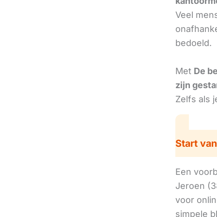
kantoorm
Veel mens
onafhankel
bedoeld.
Met
De b
zijn gesta
Zelfs als 
Start van
Een voorbe
Jeroen (3
voor onli
simpele b