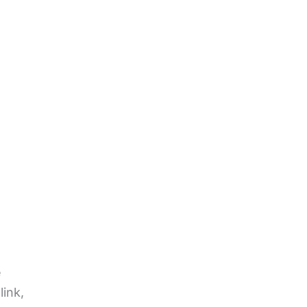
e
link,