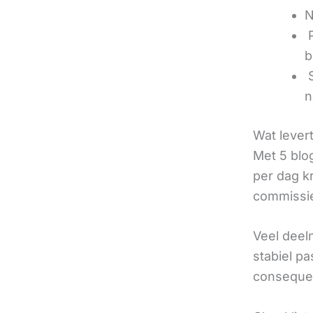
N
‍
b
‍
n
Wat lever
Met 5 blo
per dag k
commissie
Veel deel
stabiel p
consequen