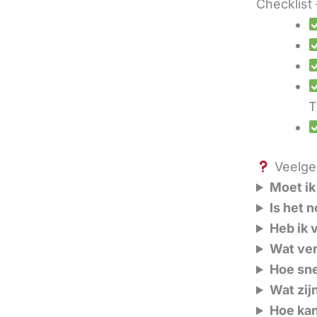
Checklist 
T
Veelges
Moet ik
Is het 
Heb ik 
Wat ver
Hoe sne
Wat zij
Hoe kan