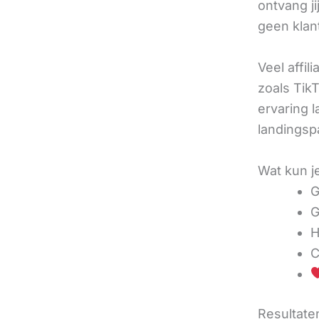
ontvang j
geen klan
Veel affil
zoals TikT
ervaring l
landingsp
Wat kun j
G
G
H
C
Resultaten