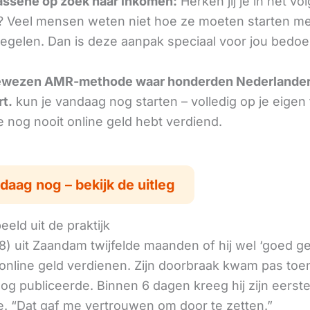
ssene op zoek naar inkomen:
Herken jij je in het v
 Veel mensen weten niet hoe ze moeten starten met
egelen. Dan is deze aanpak speciaal voor jou bedoe
ewezen AMR-methode waar honderden Nederlande
rt.
kun je vandaag nog starten – volledig op je eigen
je nog nooit online geld hebt verdiend.
daag nog – bekijk de uitleg
eld uit de praktijk
8) uit Zaandam twijfelde maanden of hij wel ‘goed g
online geld verdienen. Zijn doorbraak kwam pas toen
log publiceerde. Binnen 6 dagen kreeg hij zijn eerst
. “Dat gaf me vertrouwen om door te zetten.”