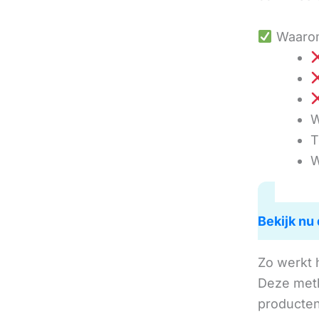
Waarom
W
T
W
Bekijk nu 
Zo werkt 
Deze met
producten 