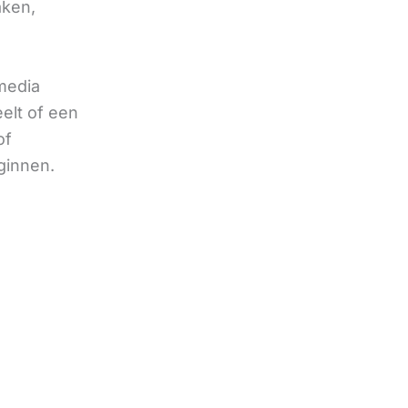
aken,
 media
eelt of een
of
ginnen.