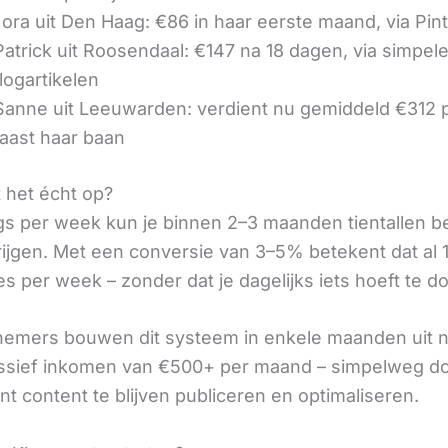
ora uit Den Haag: €86 in haar eerste maand, via Pin
 Patrick uit Roosendaal: €147 na 18 dagen, via simpel
logartikelen
 Sanne uit Leeuwarden: verdient nu gemiddeld €312
aast haar baan
t het écht op?
gs per week kun je binnen 2–3 maanden tientallen 
rijgen. Met een conversie van 3–5% betekent dat al 1
s per week – zonder dat je dagelijks iets hoeft te d
nemers bouwen dit systeem in enkele maanden uit 
assief inkomen van €500+ per maand – simpelweg d
t content te blijven publiceren en optimaliseren.