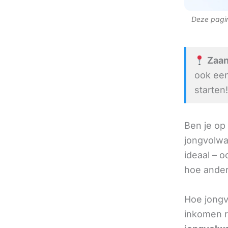
Deze pagina
Zaan
ook een
starten!
Ben je op
jongvolw
ideaal – oo
hoe ander
Hoe jongv
inkomen r