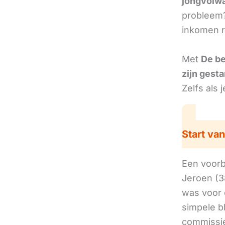
jongvolwa
probleem?
inkomen r
Met
De b
zijn gesta
Zelfs als 
Start van
Een voorbe
Jeroen (3
was voor 
simpele b
commissie