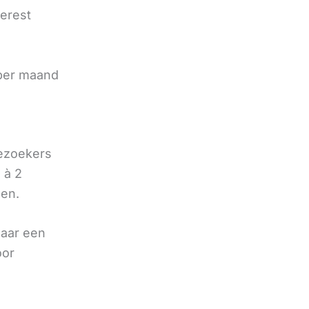
terest
e
 per maand
bezoekers
 à 2
oen.
naar een
oor