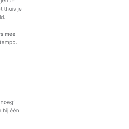
olgende
 thuis je
ld.
rs mee
 tempo.
enoeg’
 hij één
e