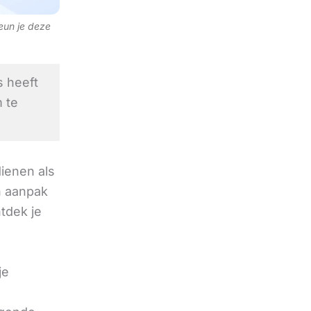
teun je deze
 heeft
 te
ienen als
n aanpak
ntdek je
je